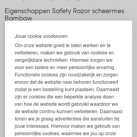
Eigenschappen Safety Razor scheermes
Bambaw
Duurzaam en herbruikbaar scheermes
Gemaakt van messing. Het mesje is gemaakt van RVS met
Jouw cookie voorkeuren
platinum coating
Om onze website goed te laten werken en te
Bevat geen plastic
verbeteren, maken we gebruik van cookies en
Zero waste
Glad scheren
vergelijkbare technieken. Hiermee zorgen we
Voor mannen en vrouwen
voor een betere en meer persoonlijke ervaring.
Wordt geleverd met 1 mesje
Functionele cookies zijn noodzakelijk en zorgen
Verkrijgbaar in diverse uitvoeringen
ervoor dat de website naar behoren functioneert
Lengte: 11 cm
zodat je een bestelling kunt plaatsen. Daarnaast
Afwerking Bamboe
zijn er cookies die een beperkte analyse doen
van hoe de website wordt gebruikt waardoor we
Scheermes met een lange handgreep van bamboe voor een
goede grip. Iedere handgreep is gemaakt van een unieke
de website continu kunnen verbeteren. Daarnaast
bamboestengel, hierdoor heeft ieder scheermes een andere kleur
tonen we je graag advertenties die aansluiten bij
of structuur.
jouw interesses. Hiervoor maken we gebruik van
persoonlijke cookies, waarmee we jou op onze
Afwerking Metaal