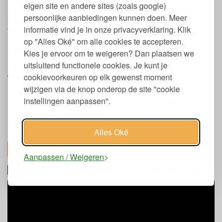
eigen site en andere sites (zoals google)
Dit scheermes heeft een dubbele rand en een lang geribbeld
persoonlijke aanbiedingen kunnen doen. Meer
handvat van metaal, de ribbels zorgen voor een goede grip
informatie vind je in onze privacyverklaring. Klik
tijdens het scheren.
op "Alles Oké" om alle cookies te accepteren.
Inhoud safety razor metaal of bamboe
Kies je ervoor om te weigeren? Dan plaatsen we
uitsluitend functionele cookies. Je kunt je
Het scheermes zit verpakt in een kartonnen doosje en
cookievoorkeuren op elk gewenst moment
wordt geleverd met:
wijzigen via de knop onderop de site "cookie
1 Bambaw Safety Razor metalen veiligheidsscheermes
instellingen aanpassen".
1 scheermesje (
Mesjes voor safety razor scheermes
zijn
ook apart verkrijgbaar)
Online gebruiksaanwijzing, deze is te lezen door de QR
code op de verpakking te scannen.
Alles Oké
toon alles
Aanpassen / Weigeren
Scheren met een traditioneel scheermes