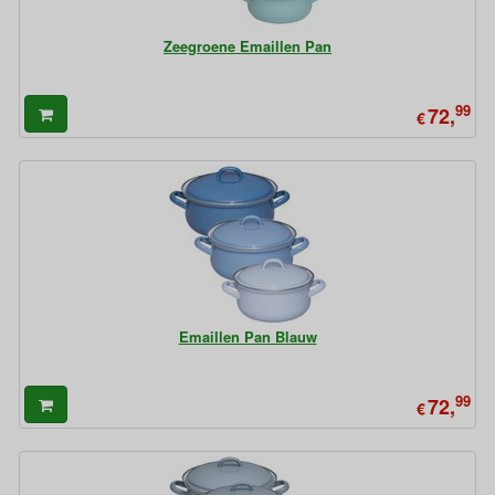
Zeegroene Emaillen Pan
99
72,
€
Emaillen Pan Blauw
99
72,
€