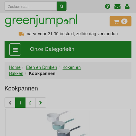
0
ma-vr voor 21.30
besteld, zelfde dag verzonden
Onze Categorieën
categorie
aan,
uit
Home
Eten en Drinken
Koken en
Bakken
Kookpannen
Kookpannen
(current)
1
2