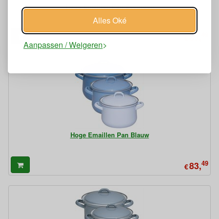
Hoge Emaillen Pan Zeegroen
Alles Oké
49
83,
€
Aanpassen / Weigeren
Hoge Emaillen Pan Blauw
49
83,
€