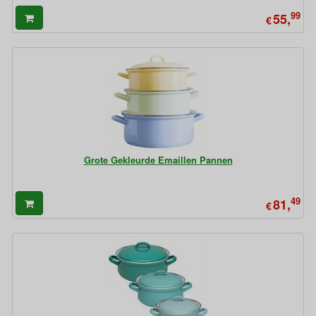
99
55,
€
Grote Gekleurde Emaillen Pannen
49
81,
€