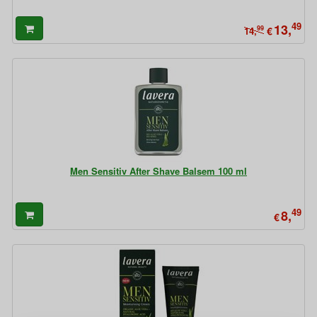
49
13,
99
€
14,
Men Sensitiv After Shave Balsem 100 ml
49
8,
€