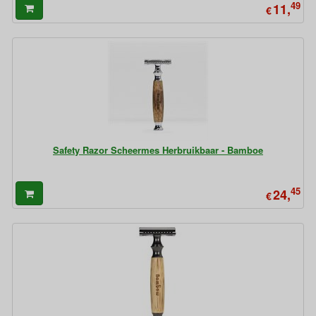
49
11,
€
Safety Razor Scheermes Herbruikbaar - Bamboe
45
24,
€