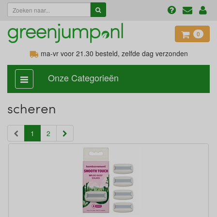
0
ma-vr voor 21.30
besteld, zelfde dag verzonden
Onze Categorieën
categorie
aan,
uit
scheren
(current)
1
2