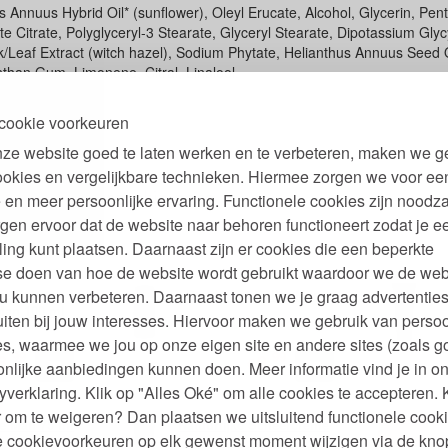
s Annuus Hybrid Oil* (sunflower), Oleyl Erucate, Alcohol, Glycerin, Pent
te Citrate, Polyglyceryl-3 Stearate, Glyceryl Stearate, Dipotassium Glyc
/Leaf Extract (witch hazel), Sodium Phytate, Helianthus Annuus Seed O
than Gum, Limonene, Citral, Linalool.
cookie voorkeuren
 oils
ze website goed te laten werken en te verbeteren, maken we g
ookies en vergelijkbare technieken. Hiermee zorgen we voor ee
 labels Kaerel skin care
 en meer persoonlijke ervaring. Functionele cookies zijn noodza
gen ervoor dat de website naar behoren functioneert zodat je e
ling kunt plaatsen. Daarnaast zijn er cookies die een beperkte
se doen van hoe de website wordt gebruikt waardoor we de web
u kunnen verbeteren. Daarnaast tonen we je graag advertenties
ave Balm
Deodorant Roller Man
D
Man 100 ml
iten bij jouw interesses. Hiervoor maken we gebruik van persoo
s, waarmee we jou op onze eigen site en andere sites (zoals g
99
99
8,
9,
€
nlijke aanbiedingen kunnen doen. Meer informatie vind je in o
yverklaring. Klik op "Alles Oké" om alle cookies te accepteren. 
 om te weigeren? Dan plaatsen we uitsluitend functionele cooki
e Man 75 ml
Natuurlijke Scheercrème
je cookievoorkeuren op elk gewenst moment wijzigen via de kno
Man 100 ml