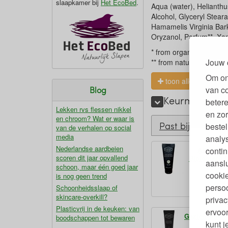
slaapkamer bij
Het EcoBed
.
Aqua (water), Helianthu
Alcohol, Glyceryl Steara
Hamamelis Virginia Bark
Oryzanol, Parfum**, Xan
* from organic source
Jouw 
** from natural essential
Om on
toon alles
van c
Blog
Keurmerken en
betere
Lekken rvs flessen nikkel
en zor
en chroom? Wat er waar is
Past bij
bestel
van de verhalen op social
media
analy
Nederlandse aardbeien
contin
After Sh
scoren dit jaar opvallend
Biologisch 
aanslu
schoon, maar één goed jaar
cookie
is nog geen trend
1
€
persoo
Schoonheidsslaap of
skincare-overkill?
privac
Plasticvrij in de keuken: van
ervoor
Gezichtscrèm
boodschappen tot bewaren
kunt 