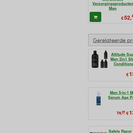
Verzorgingsproducte
Man
52,
€
Gerelateerde p
Attitude Su
Men 2in1 S
Condition
1
€
Men 5-in-1 M
Serum Age Pr
1
99
€
14,
Safety Razo