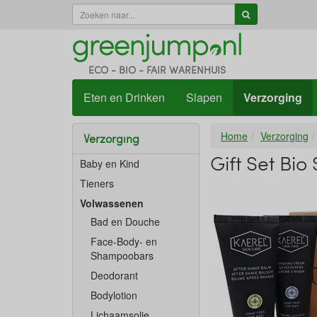
ECO - BIO - FAIR WARENHUIS
Eten en Drinken
Slapen
Verzorging
Home
Verzorging
Verzorging
Gift Set Bi
Baby en Kind
Tieners
Volwassenen
Bad en Douche
Face-Body- en
Shampoobars
Deodorant
Bodylotion
Lichaamsolie