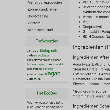
Van 100% natuurl
Menstruatieproducten
Bevatten géén par
Zonnebrandcrème
synthetische con
Borstvoeding
Verpakt in mooie
Vegan
Zelfzorg
Dierproefvrij
Allergische Huid
Gemaakt in Euro
BDIH Cosmos Natu
Trefwoorden
Ingrediënten (I
biologisch
aftershave
cadeau
ecologisch
Ingrediënten Afte
gezichtsverzorging
gift
haar
Aqua (water), Alcohol, G
man
huidverzorging
natuurlijk
scheercreme
scheren
Stearate Citrate, Polyg
vegan
Esters/Helianthus Annu
schoonmaken
zero waste
Hamamelis Virginia Bark
Phytate, Linalool, Limon
* from organic source
Het EcoBed
** from natural essential
Voor volwassenen vind je
Ingrediënten Sch
alles voor de ecologische