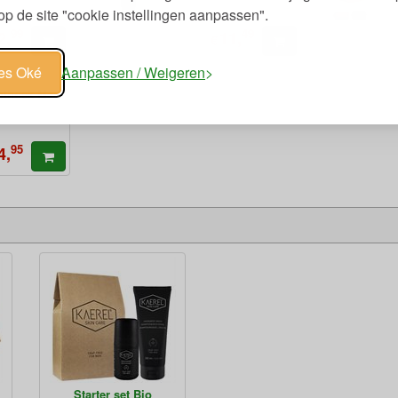
p de site "cookie instellingen aanpassen".
99
49
2,
11,
€
les Oké
Aanpassen / Weigeren
chthoek Maat
95
4,
Starter set Bio