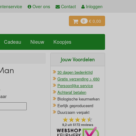
ntenservice
Over ons
Contact
Inloggen
€ 0,00
0
Cadeau
Nieuw
Koopjes
Jouw Voordelen
 Man
30 dagen bedenktijd
Gratis verzending > €60
Persoonlijke service
Achteraf betalen
baar
Biologische keurmerken
Eerlijk geproduceerd
Duurzaam verpakt
9,2 uit 5172 reviews
Oficieel Partner van Webshopkeurmerk