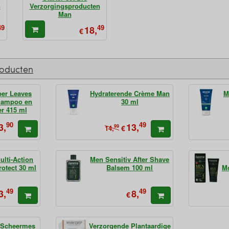
n
Verzorgingsproducten
Man
49
49
18,
€
roducten
per Leaves
Hydraterende Crème Man
M
hampoo en
30 ml
er 415 ml
90
49
3,
13,
99
€
14,
ulti-Action
Men Sensitiv After Shave
otect 30 ml
Balsem 100 ml
Mo
49
49
3,
8,
€
r Scheermes
Verzorgende Plantaardige