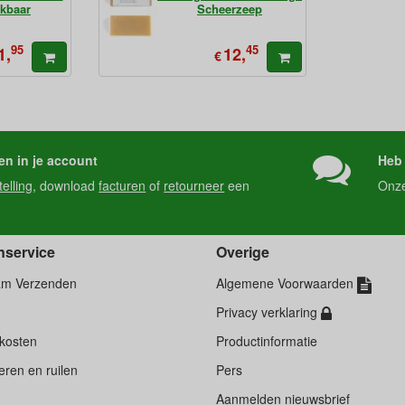
ikbaar
Scheerzeep
95
45
1,
12,
€
en in je account
Heb 
telling
, download
facturen
of
retourneer
een
Onz
nservice
Overige
am Verzenden
Algemene Voorwaarden
Privacy verklaring
kosten
Productinformatie
ren en ruilen
Pers
d
Aanmelden nieuwsbrief