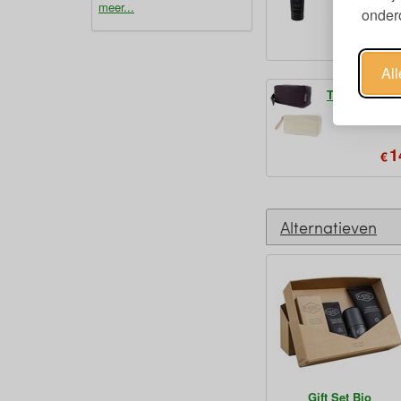
meer...
ondero
2
€
Al
Toilettas Re
M
1
€
Alternatieven
Gift Set Bio