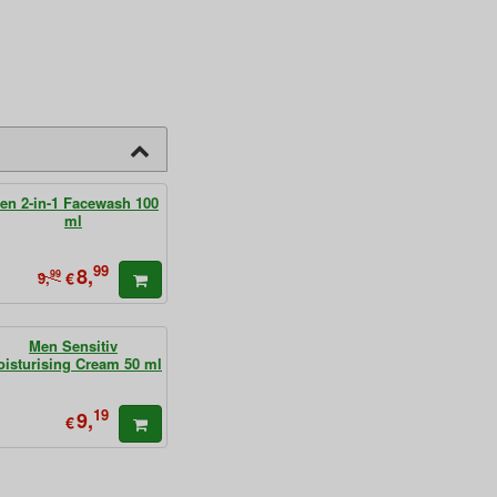
en 2-in-1 Facewash 100
ml
99
8,
99
€
9,
Men Sensitiv
isturising Cream 50 ml
19
9,
€