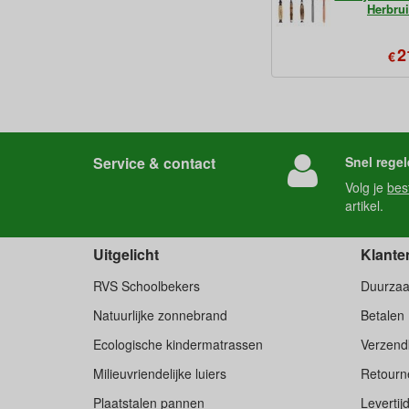
Herbru
2
€
Service & contact
Snel regel
Volg je
bes
artikel.
Uitgelicht
Klante
RVS Schoolbekers
Duurza
Natuurlijke zonnebrand
Betalen
Ecologische kindermatrassen
Verzend
Milieuvriendelijke luiers
Retourne
Plaatstalen pannen
Levertij