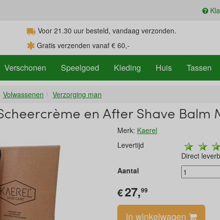
Kla
Voor 21.30
uur
besteld, vandaag verzonden.
Gratis verzenden vanaf € 60,-
Verschonen
Speelgoed
Kleding
Huis
Tassen
Volwassenen
Verzorging man
o Scheercrème en After Shave Balm
Merk:
Kaerel
Levertijd
Direct lever
Aantal
27,
€
99
In winkelwagen