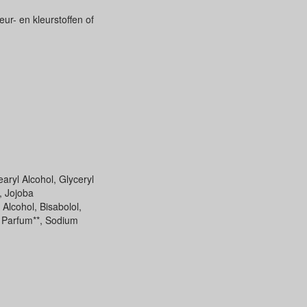
ur- en kleurstoffen of
aryl Alcohol, Glyceryl
, Jojoba
Alcohol, Bisabolol,
, Parfum**, Sodium