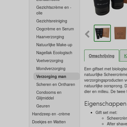
Gezichtscrème en -
olie
Gezichtsreiniging
Oogcrème en Serum
Haarverzorging
Natuurlijke Make-up
Nagellak Ecologisch
Omschrijving
K
Voetverzorging
Mondverzorging
Een giftset met biolog
natuurlijke Scheercrèm
Verzorging man
verzorgingsproducten v
Scheren en Ontharen
natuurlijke oorsprong. 
dier en milieu. De twee
Condooms en
Glijmiddel
Eigenschappen 
Geuren
Gift set met:
Handzeep en -crème
Scheercrè
Doekjes en Watten
After shav