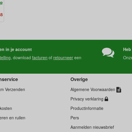
ep
45
en in je account
Heb 
telling
, download
facturen
of
retourneer
een
Onz
nservice
Overige
am Verzenden
Algemene Voorwaarden
Privacy verklaring
kosten
Productinformatie
ren en ruilen
Pers
d
Aanmelden nieuwsbrief