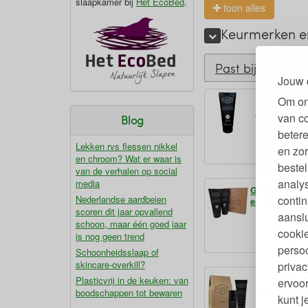
slaapkamer bij
Het EcoBed
.
toon alles
Keurmerken en
Past bij
Jouw 
Om on
After Sh
Biologisch 
van c
Blog
betere
1
Lekken rvs flessen nikkel
€
en zor
en chroom? Wat er waar is
bestel
van de verhalen op social
analy
media
Gift Set Bio
contin
Nederlandse aardbeien
en After Sha
scoren dit jaar opvallend
aanslu
schoon, maar één goed jaar
cookie
2
is nog geen trend
€
persoo
Schoonheidsslaap of
skincare-overkill?
privac
Starter 
Plasticvrij in de keuken: van
ervoor
Verzorging
boodschappen tot bewaren
kunt 
Ma