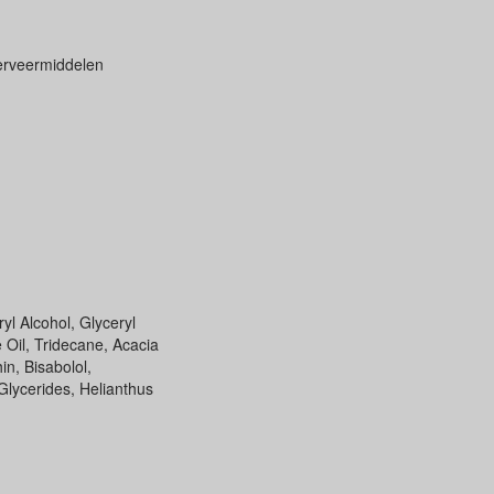
serveermiddelen
yl Alcohol, Glyceryl
Oil, Tridecane, Acacia
n, Bisabolol,
lycerides, Helianthus