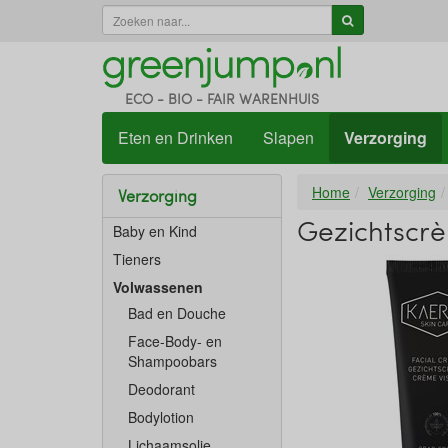
ECO - BIO - FAIR WARENHUIS
Eten en Drinken
Slapen
Verzorging
Home
Verzorging
Verzorging
Gezichtscr
Baby en Kind
Tieners
Volwassenen
Bad en Douche
Face-Body- en
Shampoobars
Deodorant
Bodylotion
Lichaamsolie