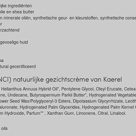
ijke ingrediënten
ie en shea butter
n minerale oliën, synthetische geur- en kleurstoffen, synthetische con
ur
erzachtend
 gevoelige huid
pa
ral gecertificeerd
NCI) natuurlijke gezichtscrème van Kaerel
 Helianthus Annuus Hybrid Oil*, Pentylene Glycol, Oleyl Erucate, Cetear
lane, Undecane, Butyrospermum Parkii Butter*, Hydrogenated Vegetable 
wer Seed Wax/Polyglyceryl-3 Esters, Dipotassium Glycyrrhizate, Lecithi
luronate, Hydrogenated Palm Glycerides, Hydrogenated Palm Kernel G
m Hydroxide, Parfum** , Xanthan Gum, Limonene, Citral, Linalool.
 oils