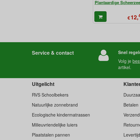
Plantaardige Scheerze
12,
€
Service & contact
Snel regel
Volg je
bes
artikel.
Uitgelicht
Klante
RVS Schoolbekers
Duurza
Natuurlijke zonnebrand
Betalen
Ecologische kindermatrassen
Verzend
Milieuvriendelijke luiers
Retourne
Plaatstalen pannen
Levertij