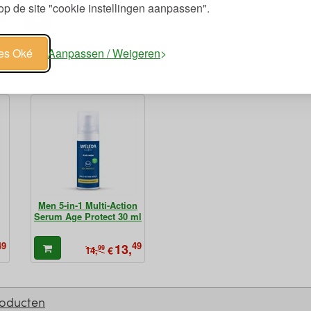
p de site "cookie instellingen aanpassen".
49
8,
les Oké
Aanpassen / Weigeren
Men 5-in-1 Multi-Action
Serum Age Protect 30 ml
49
49
13,
99
€
14,
roducten