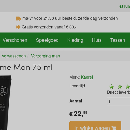
Kla
ma-vr voor 21.30
uur
besteld, zelfde dag verzonden
Gratis verzenden vanaf € 60,-
Verschonen
Speelgoed
Kleding
Huis
Tassen
Volwassenen
Verzorging man
ème Man 75 ml
Merk:
Kaerel
Levertijd
Direct lever
Aantal
22,
€
99
In winkelwagen