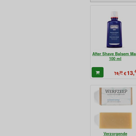
After Shave Balsem M
100 ml
13,
99
€
14,
Verzorgende