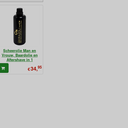
Scheerolie Man en
Vrouw, Baardolie en
Aftershave in 1
95
34,
€