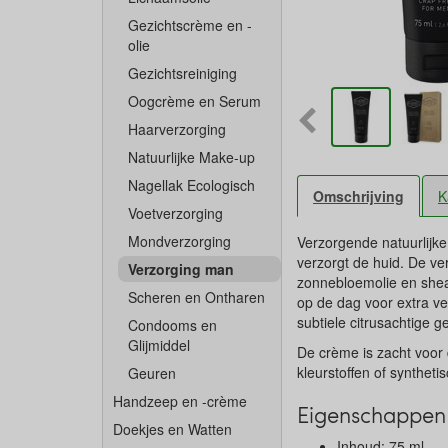
Gezichtscrème en -
olie
Gezichtsreiniging
Oogcrème en Serum
Haarverzorging
Natuurlijke Make-up
Nagellak Ecologisch
Omschrijving
K
Voetverzorging
Mondverzorging
Verzorgende natuurlijke
verzorgt de huid. De v
Verzorging man
zonnebloemolie en shea 
Scheren en Ontharen
op de dag voor extra ve
subtiele citrusachtige 
Condooms en
Glijmiddel
De crème is zacht voor 
kleurstoffen of synthet
Geuren
Handzeep en -crème
Eigenschappen 
Doekjes en Watten
Inhoud: 75 ml.