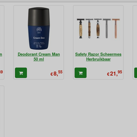
an
Deodorant Cream Man
Safety Razor Scheermes
50 ml
Herbruikbaar
49
55
95
8,
21,
€
€