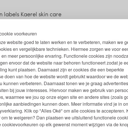
 labels Kaerel skin care
cookie voorkeuren
ze website goed te laten werken en te verbeteren, maken we g
ave Balm
Deodorant Roller Man
D
Man 100 ml
ookies en vergelijkbare technieken. Hiermee zorgen we voor ee
 en meer persoonlijke ervaring. Functionele cookies zijn noodza
99
99
8,
9,
€
gen ervoor dat de website naar behoren functioneert zodat je e
ling kunt plaatsen. Daarnaast zijn er cookies die een beperkte
se doen van hoe de website wordt gebruikt waardoor we de web
 Scheercrème
Gift Set Bio
N
u kunnen verbeteren. Daarnaast tonen we je graag advertenties
ve Balm Man
Verzorgingsproducten
Man
iten bij jouw interesses. Hiervoor maken we gebruik van persoo
s, waarmee we jou op onze eigen site en andere sites (zoals g
99
49
7,
52,
€
nlijke aanbiedingen kunnen doen. Meer informatie vind je in o
yverklaring. Klik op "Alles Oké" om alle cookies te accepteren. 
set Bio
 om te weigeren? Dan plaatsen we uitsluitend functionele cooki
sproducten
je cookievoorkeuren op elk gewenst moment wijzigen via de kno
n