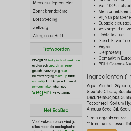
Menstruatieproducten
Van 100% natuurl
Zonnebrandcrème
Met zonnebloemol
Vrij van parabene
Borstvoeding
Subtiele citrusge
Zelfzorg
Verzorgend en v
Lichte textuur
Allergische Huid
Geschikt voor de
Vegan
Trefwoorden
Dierproefvrij
Gemaakt in Euro
biologisch
biologisch afbreekbaar
BDIH Cosmos Natu
gezichtscreme
ecologisch
gezichtsverzorging
haar
Ingredienten (I
man
huidverzorging
make-up
natuurlijk
PETA gecertificeerd
Aqua, Alcohol, Glycerin,
schoonmaken
shampoo
vegan
Stearate Citrate, Squa
zero waste
Decurrens/Jojoba/Sunflo
Tocopherol, Sodium Hya
Annuus Seed Oil, Sodiu
Het EcoBed
* from organic source
Voor volwassenen vind je
** from natural essential
alles voor de ecologische