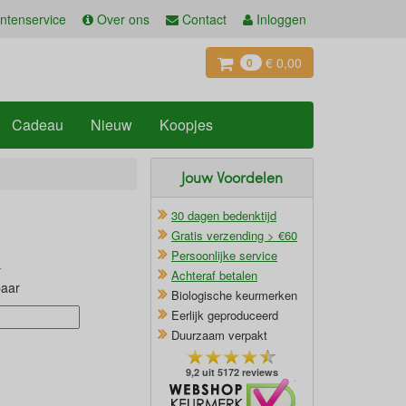
ntenservice
Over ons
Contact
Inloggen
€ 0,00
0
Cadeau
Nieuw
Koopjes
Jouw Voordelen
30 dagen bedenktijd
Gratis verzending > €60
Persoonlijke service
Achteraf betalen
baar
Biologische keurmerken
Eerlijk geproduceerd
Duurzaam verpakt
9,2 uit 5172 reviews
Oficieel Partner van Webshopkeurmerk