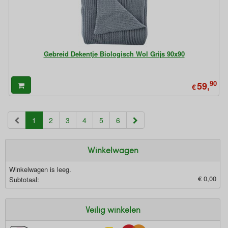
Gebreid Dekentje Biologisch Wol Grijs 90x90
90
59,
€
(current)
1
2
3
4
5
6
Winkelwagen
Winkelwagen is leeg.
€ 0,00
Subtotaal:
Veilig winkelen