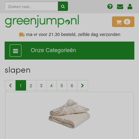
0
ma-vr voor 21.30
besteld, zelfde dag verzonden
Onze Categorieën
categorie
aan,
uit
slapen
(current)
1
2
3
4
5
6