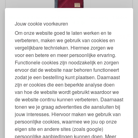
Biologisch Scheerwollen Dekentje Oslo Tweekleurig - 3 Maten -
Donkerrood-Grijs
Jouw cookie voorkeuren
Om onze website goed te laten werken en te
95
59,
€
verbeteren, maken we gebruik van cookies en
vergelijkbare technieken. Hiermee zorgen we
voor een betere en meer persoonlijke ervaring.
Functionele cookies zijn noodzakelijk en zorgen
ervoor dat de website naar behoren functioneert
zodat je een bestelling kunt plaatsen. Daarnaast
zijn er cookies die een beperkte analyse doen
van hoe de website wordt gebruikt waardoor we
Biologisch Scheerwollen Dekentje Oslo Tweekleurig - 3 Maten -
de website continu kunnen verbeteren. Daarnaast
Rood-Donkerrood
tonen we je graag advertenties die aansluiten bij
jouw interesses. Hiervoor maken we gebruik van
95
59,
€
persoonlijke cookies, waarmee we jou op onze
eigen site en andere sites (zoals google)
persoonlijke aanbiedingen kunnen doen. Meer