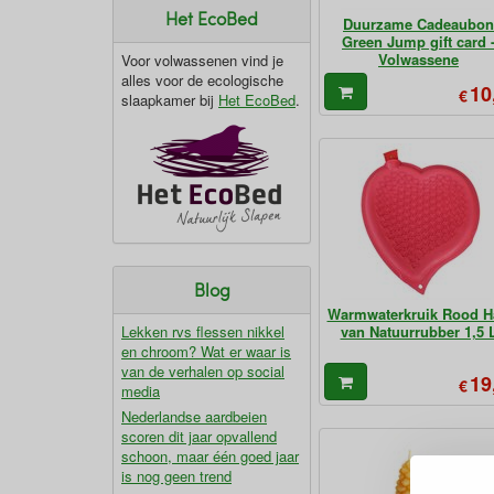
Het EcoBed
Duurzame Cadeaubon
Green Jump gift card 
Volwassene
Voor volwassenen vind je
alles voor de ecologische
10
€
slaapkamer bij
Het EcoBed
.
Blog
Warmwaterkruik Rood H
Lekken rvs flessen nikkel
van Natuurrubber 1,5 
en chroom? Wat er waar is
van de verhalen op social
19
€
media
Nederlandse aardbeien
scoren dit jaar opvallend
schoon, maar één goed jaar
is nog geen trend