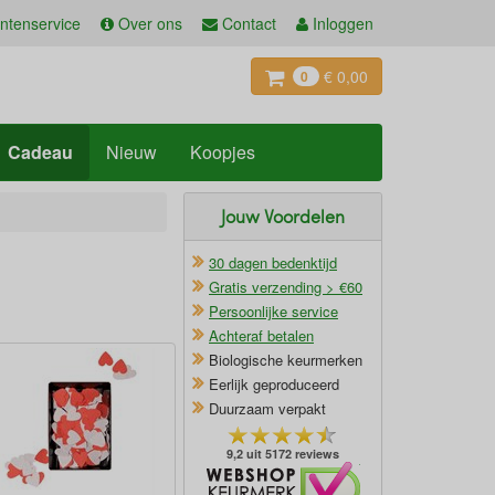
ntenservice
Over ons
Contact
Inloggen
€ 0,00
0
Cadeau
Nieuw
Koopjes
Jouw Voordelen
30 dagen bedenktijd
Gratis verzending > €60
Persoonlijke service
Achteraf betalen
Biologische keurmerken
Eerlijk geproduceerd
Duurzaam verpakt
9,2 uit 5172 reviews
Oficieel Partner van Webshopkeurmerk