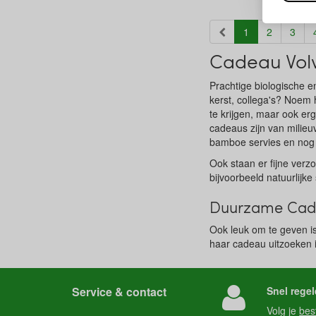
(current)
1
2
3
Cadeau Vo
Prachtige biologische 
kerst, collega's? Noem 
te krijgen, maar ook er
cadeaus zijn van milieuv
bamboe servies en nog 
Ook staan er fijne verz
bijvoorbeeld natuurlijk
Duurzame Cade
Ook leuk om te geven is
haar cadeau uitzoeken 
Service & contact
Snel regel
Volg je
bes