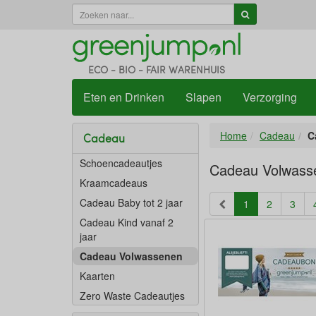
ECO - BIO - FAIR WARENHUIS
Eten en Drinken
Slapen
Verzorging
Home
Cadeau
C
Cadeau
Schoencadeautjes
Cadeau Volwass
Kraamcadeaus
Cadeau Baby tot 2 jaar
(current)
1
2
3
Cadeau Kind vanaf 2
jaar
Cadeau Volwassenen
Kaarten
Zero Waste Cadeautjes