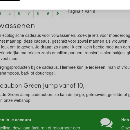
Pagina 1 van 9
4
5
6
7
8
9
lwassenen
en ecologische cadeaus voor volwassenen. Zoek je iets voor moederdag
het maar op, deze cadeaus, geschikt voor zowel mannen als vrouwen, zi
g leuk om te geven. Je draagt zo namelijk een klein beetje mee aan ee
riendelijke materialen zoals emaillen pannen, roestvrij stalen bakjes, g
veel meer.
orgingsproducten bij de cadeaus. Hiermee kun je iedereen, man of vrou
e shampoos, bad- of douchegel.
aubon Green Jump vanaf 10,-
 de Green Jump cadeaubon: zo kan de jarige, getrouwde, geliefde of ge
in onze webshop.
en in je account
Heb 
telling
, download
facturen
of
retourneer
een
Onz