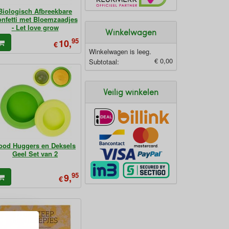
Biologisch Afbreekbare
nfetti met Bloemzaadjes
- Let love grow
Winkelwagen
95
10,
€
Winkelwagen is leeg.
€ 0,00
Subtotaal:
Veilig winkelen
ood Huggers en Deksels
Geel Set van 2
95
9,
€