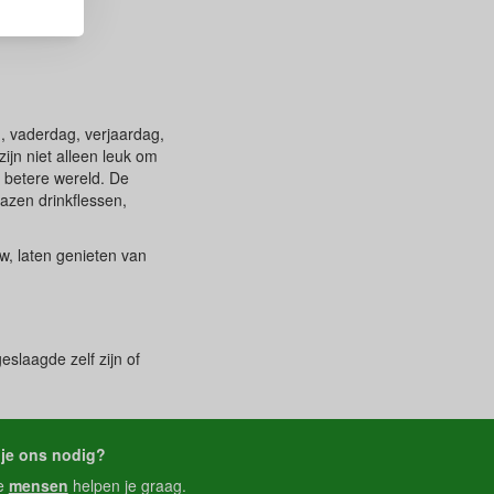
, vaderdag, verjaardag,
jn niet alleen leuk om
n betere wereld. De
lazen drinkflessen,
w, laten genieten van
slaagde zelf zijn of
je ons nodig?
e
mensen
helpen je graag.