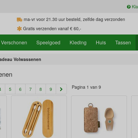
Kla
ma-vr voor 21.30
uur
besteld, zelfde dag verzonden
Gratis verzenden vanaf € 60,-
Verschonen
Speelgoed
Kleding
Huis
Tassen
adeau Volwassenen
enen
Pagina 1 van 9
4
5
6
7
8
9