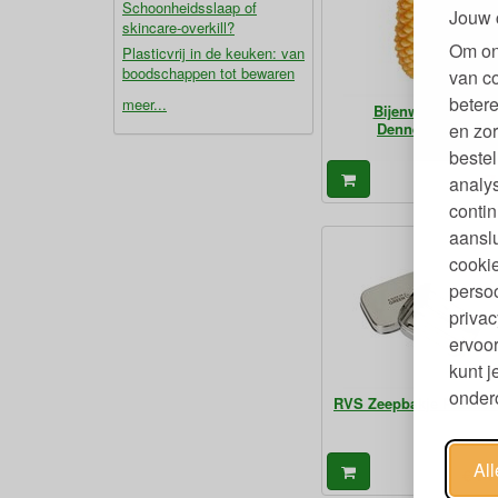
Schoonheidsslaap of
Jouw 
skincare-overkill?
Om on
Plasticvrij in de keuken: van
boodschappen tot bewaren
van c
betere
meer...
Bijenwaskaars
Dennenappel
en zor
bestel
7
analy
€
contin
aanslu
cookie
persoo
privac
ervoor
kunt 
ondero
RVS Zeepbakje Plasticvr
Al
11
€