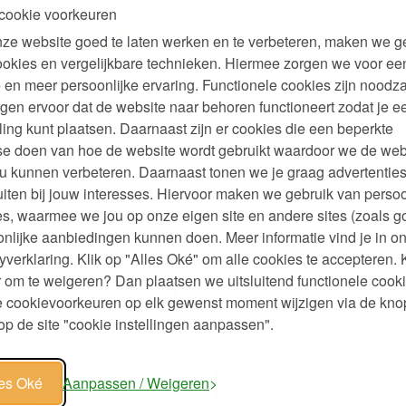
cookie voorkeuren
ze website goed te laten werken en te verbeteren, maken we g
ookies en vergelijkbare technieken. Hiermee zorgen we voor ee
 en meer persoonlijke ervaring. Functionele cookies zijn noodza
Bamboe Kruiden-Dip-Snack
Milde Plantaardige Zeep
gen ervoor dat de website naar behoren functioneert zodat je e
Schaaltje 6 of 9 cm
Bloemige of Zachtzoete
Geur
ling kunt plaatsen. Daarnaast zijn er cookies die een beperkte
99
95
75
,
2,
9,
se doen van hoe de website wordt gebruikt waardoor we de web
€
€
u kunnen verbeteren. Daarnaast tonen we je graag advertenties
iten bij jouw interesses. Hiervoor maken we gebruik van persoo
s, waarmee we jou op onze eigen site en andere sites (zoals g
nlijke aanbiedingen kunnen doen. Meer informatie vind je in o
yverklaring. Klik op "Alles Oké" om alle cookies te accepteren. 
 om te weigeren? Dan plaatsen we uitsluitend functionele cooki
je cookievoorkeuren op elk gewenst moment wijzigen via de kno
p de site "cookie instellingen aanpassen".
ij
Gehaakt Zeepzakje
Bio Shower Bar Natuurlijke
Biokatoen
Ingrediënten
les Oké
83
Aanpassen / Weigeren
50
99
,
3,
6,
€
€