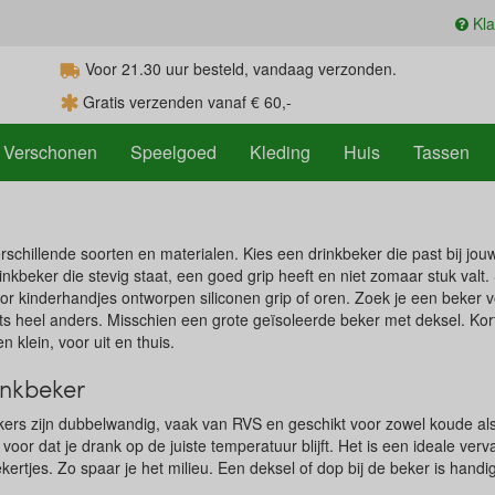
Kla
Voor 21.30
uur
besteld, vandaag verzonden.
Gratis verzenden vanaf € 60,-
Verschonen
Speelgoed
Kleding
Huis
Tassen
erschillende soorten en materialen. Kies een drinkbeker die past bij jo
drinkbeker die stevig staat, een goed grip heeft en niet zomaar stuk val
r kinderhandjes ontworpen siliconen grip of oren. Zoek je een beker vo
iets heel anders. Misschien een grote geïsoleerde beker met deksel. K
n klein, voor uit en thuis.
inkbeker
kers zijn dubbelwandig, vaak van RVS en geschikt voor zowel koude a
 voor dat je drank op de juiste temperatuur blijft. Het is een ideale verv
rtjes. Zo spaar je het milieu. Een deksel of dop bij de beker is hand