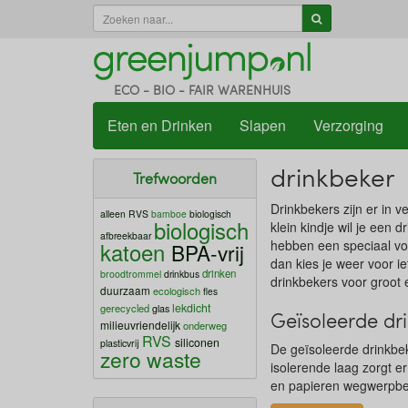
ECO - BIO - FAIR WARENHUIS
Eten en Drinken
Slapen
Verzorging
drinkbeker
Trefwoorden
Drinkbekers zijn er in v
alleen RVS
bamboe
biologisch
biologisch
klein kindje wil je een 
afbreekbaar
katoen
hebben een speciaal voo
BPA-vrij
dan kies je weer voor 
drinken
broodtrommel
drinkbus
drinkbekers voor groot e
duurzaam
ecologisch
fles
lekdicht
gerecycled
glas
Geïsoleerde dr
milieuvriendelijk
onderweg
RVS
siliconen
plasticvrij
De geïsoleerde drinkbe
zero waste
isolerende laag zorgt er
en papieren wegwerpbeke