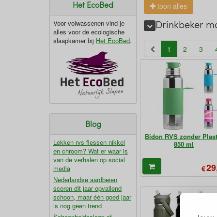
Het EcoBed
toon alles
Drinkbeker ma
Voor volwassenen vind je
alles voor de ecologische
slaapkamer bij
Het EcoBed
.
(current)
1
2
3
Blog
Bidon RVS zonder Plast
Lekken rvs flessen nikkel
850 ml
en chroom? Wat er waar is
van de verhalen op social
29
€
media
Nederlandse aardbeien
scoren dit jaar opvallend
schoon, maar één goed jaar
is nog geen trend
Schoonheidsslaap of