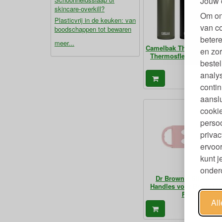
Jouw 
skincare-overkill?
Om on
Plasticvrij in de keuken: van
van c
boodschappen tot bewaren
betere
meer...
Camelbak Thrive Flip St
en zor
Thermosfles RVS 600 
bestel
analy
39
€
contin
aanslu
cookie
persoo
privac
ervoor
kunt 
ondero
Dr Brown's Siliconen
Handles voor Brede Ha
Fles
Al
7
€