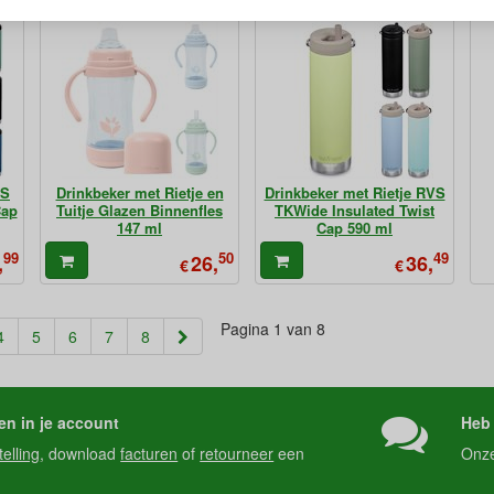
VS
Drinkbeker met Rietje en
Drinkbeker met Rietje RVS
Cap
Tuitje Glazen Binnenfles
TKWide Insulated Twist
147 ml
Cap 590 ml
99
50
49
,
26,
36,
€
€
Pagina 1 van 8
4
5
6
7
8
en in je account
Heb 
telling
, download
facturen
of
retourneer
een
Onz