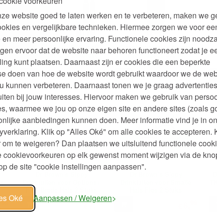
cookie voorkeuren
ze website goed te laten werken en te verbeteren, maken we g
ookies en vergelijkbare technieken. Hiermee zorgen we voor ee
 en meer persoonlijke ervaring. Functionele cookies zijn noodza
raw
Classic Bidon RVS met
Classic Insulated Narrow
gen ervoor dat de website naar behoren functioneert zodat je e
ml
Flip Sport Cap Lekdicht
Thermosfles 355 ml
ling kunt plaatsen. Daarnaast zijn er cookies die een beperkte
met Rietje 530 ml
se doen van hoe de website wordt gebruikt waardoor we de web
95
95
95
,
21,
24,
€
49
€
31,
u kunnen verbeteren. Daarnaast tonen we je graag advertenties
iten bij jouw interesses. Hiervoor maken we gebruik van persoo
s, waarmee we jou op onze eigen site en andere sites (zoals g
nlijke aanbiedingen kunnen doen. Meer informatie vind je in o
yverklaring. Klik op "Alles Oké" om alle cookies te accepteren. 
 om te weigeren? Dan plaatsen we uitsluitend functionele cooki
je cookievoorkeuren op elk gewenst moment wijzigen via de kno
p de site "cookie instellingen aanpassen".
Dr Brown's Sippy
Dr Brown's Sippy
D
ls
Drinktuiten voor Options+
Drinktuiten voor Smalle
TK
Fles Brede Hals 2 Stuks
Hals Fles 2 Stuks
les Oké
Aanpassen / Weigeren
99
49
99
,
7,
6,
€
€