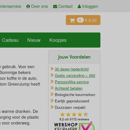
ntenservice
Over ons
Contact
Inloggen
€ 0,00
0
Cadeau
Nieuw
Koopjes
Jouw Voordelen
uw gebruik. Voor een
30 dagen bedenktijd
t. Sommige bekers
Gratis verzending > €60
or koffie in de auto,
Persoonlijke service
ortom GreenJump heeft
Achteraf betalen
Biologische keurmerken
Eerlijk geproduceerd
Duurzaam verpakt
ls warme dranken. De
anging voor de plastic
9,2 uit 5172 reviews
ig voor onderweg.
Oficieel Partner van Webshopkeurmerk