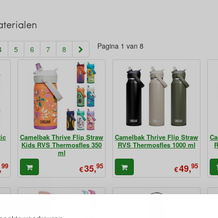
terialen
Pagina 1 van 8
4
5
6
7
8
ic
Camelbak Thrive Flip Straw
Camelbak Thrive Flip Straw
Ca
Kids RVS Thermosfles 350
RVS Thermosfles 1000 ml
R
ml
99
95
95
,
35,
49,
€
€