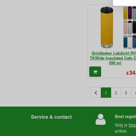
Drinkbeker Lekdicht R
TKWide Insulated Cafe 
590 ml
34
€
(current)
1
2
3
Service & contact
Snel regel
Volg je
bes
artikel.