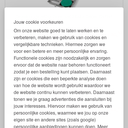
Bentobox PlanetBox Rover met 2 Extra Bakjes 25x19x4
Jouw cookie voorkeuren
Om onze website goed te laten werken en te
50
50,
€
verbeteren, maken we gebruik van cookies en
vergelijkbare technieken. Hiermee zorgen we
voor een betere en meer persoonlijke ervaring.
Functionele cookies zijn noodzakelijk en zorgen
ervoor dat de website naar behoren functioneert
zodat je een bestelling kunt plaatsen. Daarnaast
zijn er cookies die een beperkte analyse doen
van hoe de website wordt gebruikt waardoor we
Bentobox PlanetBox Shuttle met Extra Bakje 20x13x5
de website continu kunnen verbeteren. Daarnaast
tonen we je graag advertenties die aansluiten bij
jouw interesses. Hiervoor maken we gebruik van
95
49,
€
persoonlijke cookies, waarmee we jou op onze
eigen site en andere sites (zoals google)
persoonlijke aanbiedingen kunnen doen. Meer