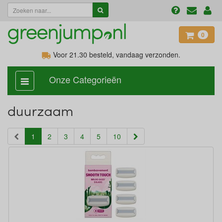
0
Voor 21.30
besteld, vandaag verzonden.
Onze Categorieën
categorie
aan,
uit
duurzaam
(current)
1
2
3
4
5
10