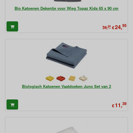
Bio Katoenen Dekentje voor Wieg Topaz Kids 65 x 90 cm
95
24,
95
€
34,
Biologisch Katoenen Vaatdoeken Juno Set van 2
39
11,
€