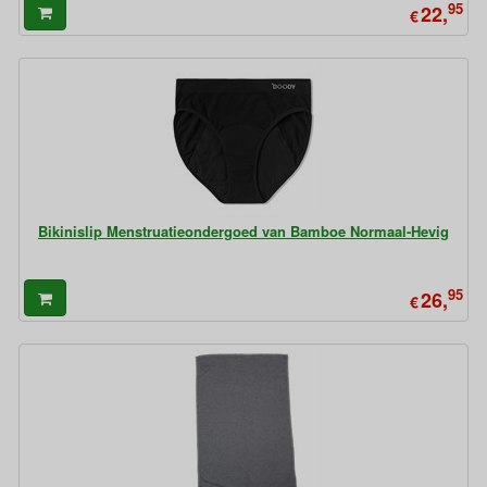
95
22,
€
Bikinislip Menstruatieondergoed van Bamboe Normaal-Hevig
95
26,
€