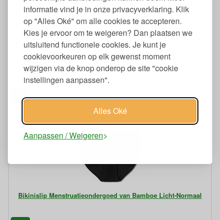
informatie vind je in onze privacyverklaring. Klik
op "Alles Oké" om alle cookies te accepteren.
Kies je ervoor om te weigeren? Dan plaatsen we
uitsluitend functionele cookies. Je kunt je
cookievoorkeuren op elk gewenst moment
Bestek Set van Biologisch Bamboe met Rietje - Olive
wijzigen via de knop onderop de site "cookie
instellingen aanpassen".
99
11,
€
Alles Oké
Aanpassen / Weigeren
Bikinislip Menstruatieondergoed van Bamboe Licht-Normaal