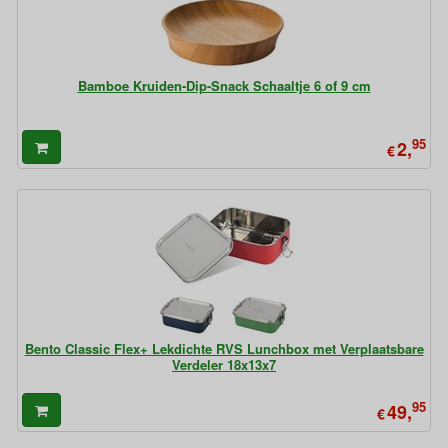
Bamboe Kruiden-Dip-Snack Schaaltje 6 of 9 cm
95
2,
€
Bento Classic Flex+ Lekdichte RVS Lunchbox met Verplaatsbare
Verdeler 18x13x7
95
49,
€