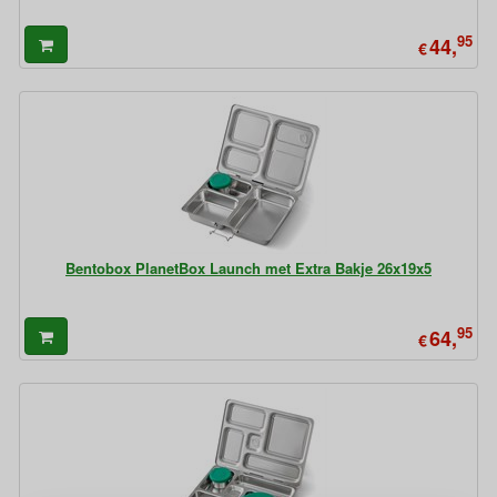
95
44,
€
Bentobox PlanetBox Launch met Extra Bakje 26x19x5
95
64,
€