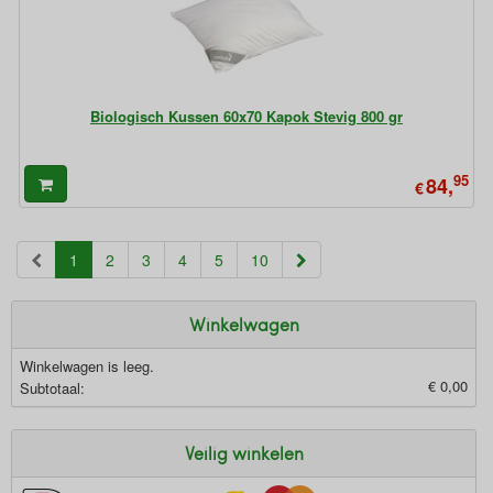
Biologisch Kussen 60x70 Kapok Stevig 800 gr
95
84,
€
(current)
1
2
3
4
5
10
Winkelwagen
Winkelwagen is leeg.
€ 0,00
Subtotaal:
Veilig winkelen