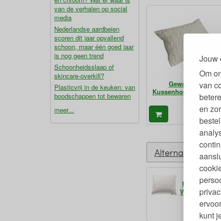
van de verhalen op social
media
Nederlandse aardbeien
scoren dit jaar opvallend
schoon, maar één goed jaar
is nog geen trend
Jouw 
Schoonheidsslaap of
Om on
skincare-overkill?
Gewatteerde
van c
Plasticvrij in de keuken: van
Kussenhoes Biokatoe
betere
boodschappen tot bewaren
en zor
meer...
36,
€
bestel
analy
contin
Alternatieven
aanslu
cookie
Bio Wolle
persoo
Uitneembare
privac
Wasbare Hoes
g
ervoor
7
€
kunt 