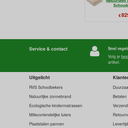
Natuurlatex
Schoud
82
€
Service & contact
Snel regel
Volg je
bes
artikel.
Uitgelicht
Klante
RVS Schoolbekers
Duurza
Natuurlijke zonnebrand
Betalen
Ecologische kindermatrassen
Verzend
Milieuvriendelijke luiers
Retourne
Plaatstalen pannen
Levertij