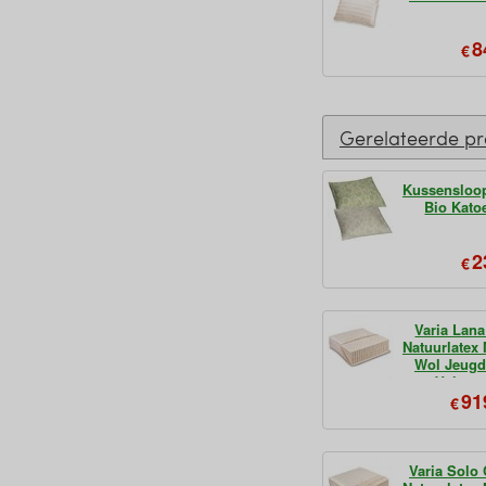
8
€
Gerelateerde p
Kussensloop
Bio Kato
2
€
Varia Lan
Natuurlatex
Wol Jeugd
Volwas
91
€
Varia Solo