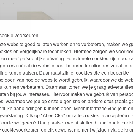
cookie voorkeuren
ze website goed te laten werken en te verbeteren, maken we g
Kussenbeschermer Anti-
ookies en vergelijkbare technieken. Hiermee zorgen we voor ee
n
Huisstofmijt Biologisch
 en meer persoonlijke ervaring. Functionele cookies zijn noodza
Katoen molton
gen ervoor dat de website naar behoren functioneert zodat je e
95
95
30,
€
ling kunt plaatsen. Daarnaast zijn er cookies die een beperkte
se doen van hoe de website wordt gebruikt waardoor we de web
u kunnen verbeteren. Daarnaast tonen we je graag advertenties
iten bij jouw interesses. Hiervoor maken we gebruik van persoo
s, waarmee we jou op onze eigen site en andere sites (zoals g
n Kussen
Biokatoenen Kussen
B
nlijke aanbiedingen kunnen doen. Meer informatie vind je in o
 Vulling en
Wasbare Hoes en
yverklaring. Klik op "Alles Oké" om alle cookies te accepteren. 
 560 of 780
Uitneembare vulling
r
 om te weigeren? Dan plaatsen we uitsluitend functionele cooki
00
95
5,
64,
€
je cookievoorkeuren op elk gewenst moment wijzigen via de kno