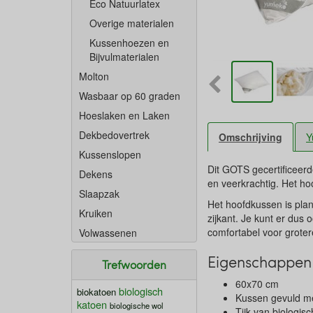
Eco Natuurlatex
Overige materialen
Kussenhoezen en
Bijvulmaterialen
Molton
Wasbaar op 60 graden
Hoeslaken en Laken
Dekbedovertrek
Omschrijving
Y
Kussenslopen
Dit GOTS gecertificeerde
Dekens
en veerkrachtig. Het h
Slaapzak
Het hoofdkussen is plan
Kruiken
zijkant. Je kunt er dus 
comfortabel voor groter
Volwassenen
Eigenschappen
Trefwoorden
60x70 cm
biologisch
biokatoen
Kussen gevuld me
katoen
biologische wol
Tijk van biologis