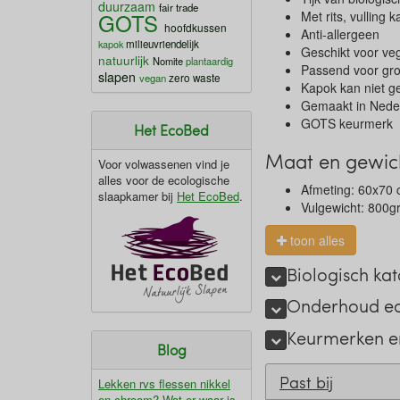
duurzaam
fair trade
GOTS
Met rits, vulling
hoofdkussen
Anti-allergeen
kapok
milieuvriendelijk
Geschikt voor ve
natuurlijk
Nomite
plantaardig
Passend voor grot
slapen
zero waste
vegan
Kapok kan niet 
Gemaakt in Neder
GOTS keurmerk
Het EcoBed
Maat en gewic
Voor volwassenen vind je
alles voor de ecologische
Afmeting: 60x70 
slaapkamer bij
Het EcoBed
.
Vulgewicht: 800gr
toon alles
Biologisch ka
Onderhoud ec
Keurmerken e
Blog
Past bij
Lekken rvs flessen nikkel
en chroom? Wat er waar is