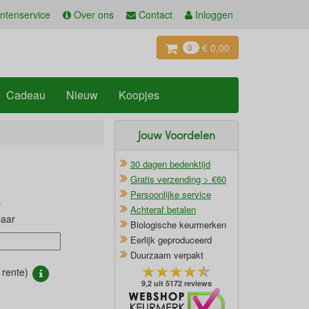
ntenservice
Over ons
Contact
Inloggen
€ 0,00
0
Cadeau
Nieuw
Koopjes
Jouw Voordelen
30 dagen bedenktijd
Gratis verzending > €60
Persoonlijke service
Achteraf betalen
baar
Biologische keurmerken
Eerlijk geproduceerd
Duurzaam verpakt
rente)
9,2 uit 5172 reviews
Oficieel Partner van Webshopkeurmerk