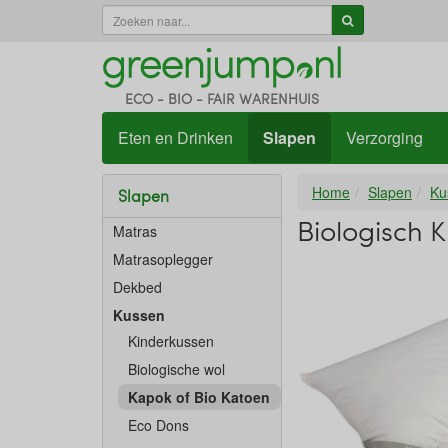
ECO - BIO - FAIR WARENHUIS
Eten en Drinken
Slapen
Verzorging
Home
Slapen
Ku
Slapen
Biologisch 
Matras
Matrasoplegger
Dekbed
Kussen
Kinderkussen
Biologische wol
Kapok of Bio Katoen
Eco Dons