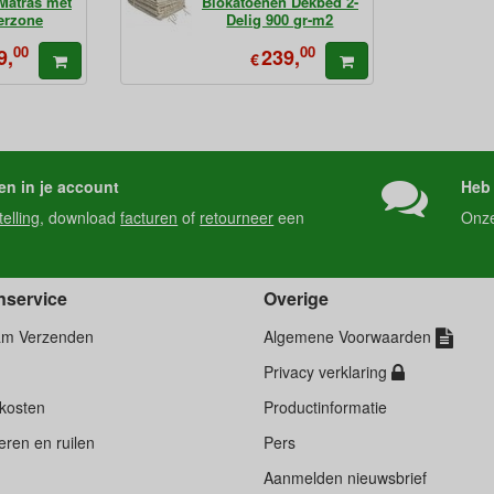
 Matras met
Biokatoenen Dekbed 2-
erzone
Delig 900 gr-m2
00
00
9,
239,
€
en in je account
Heb 
telling
, download
facturen
of
retourneer
een
Onz
nservice
Overige
am Verzenden
Algemene Voorwaarden
Privacy verklaring
kosten
Productinformatie
ren en ruilen
Pers
d
Aanmelden nieuwsbrief