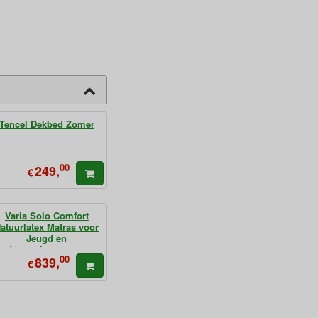
Tencel Dekbed Zomer
00
249,
€
Varia Solo Comfort
atuurlatex Matras voor
Jeugd en
Jongvolwassenen
00
839,
€