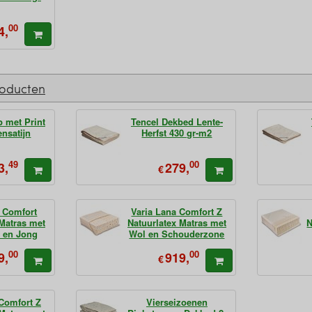
00
4,
roducten
 met Print
Tencel Dekbed Lente-
ensatijn
Herfst 430 gr-m2
49
00
3,
279,
€
a Comfort
Varia Lana Comfort Z
 Matras met
Natuurlatex Matras met
N
 en Jong
Wol en Schouderzone
senen
00
00
9,
919,
€
 Comfort Z
Vierseizoenen