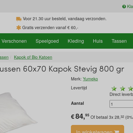
Kla
Voor 21.30
uur
besteld, vandaag verzonden.
Gratis verzenden vanaf € 60,-
Verschonen
Speelgoed
Kleding
Huis
Tassen
ssen
Kapok of Bio Katoen
Kussen 60x70 Kapok Stevig 800 gr
Merk:
Yumeko
Levertijd
Direct lever
Aantal
84,
€
95
32
Of betaal 3x
28,
(0% 
In winkelwagen