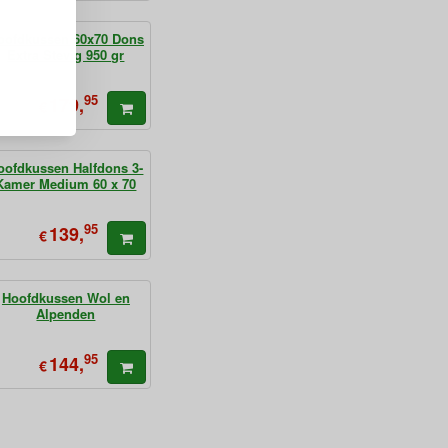
oofdkussen 60x70 Dons
Extra Stevig 950 gr
95
179,
€
oofdkussen Halfdons 3-
Kamer Medium 60 x 70
95
139,
€
Hoofdkussen Wol en
Alpenden
95
144,
€