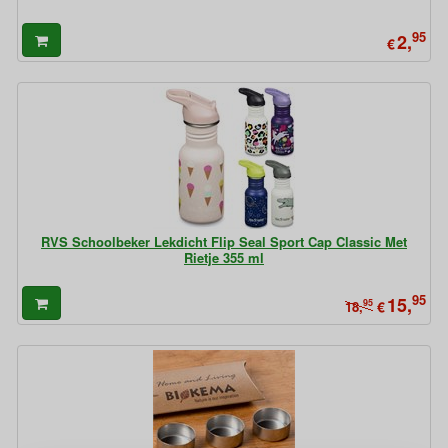
95
2,
€
RVS Schoolbeker Lekdicht Flip Seal Sport Cap Classic Met
Rietje 355 ml
95
15,
95
€
18,