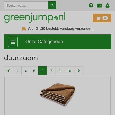
0
Voor 21.30
besteld, vandaag verzonden.
Onze Categorieën
categorie
aan,
uit
duurzaam
(current)
1
4
5
6
7
8
10