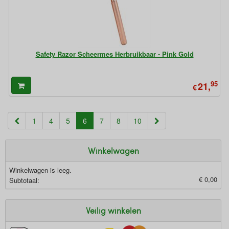
Safety Razor Scheermes Herbruikbaar - Pink Gold
95
21,
€
(current)
1
4
5
6
7
8
10
Winkelwagen
Winkelwagen is leeg.
€ 0,00
Subtotaal:
Veilig winkelen