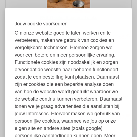
RVS Theelichthouders 4 stuks
Jouw cookie voorkeuren
Om onze website goed te laten werken en te
49
8,
€
verbeteren, maken we gebruik van cookies en
vergelijkbare technieken. Hiermee zorgen we
voor een betere en meer persoonlijke ervaring.
Functionele cookies zijn noodzakelijk en zorgen
ervoor dat de website naar behoren functioneert
zodat je een bestelling kunt plaatsen. Daarnaast
zijn er cookies die een beperkte analyse doen
van hoe de website wordt gebruikt waardoor we
RVS Thermosfles Lekdicht met Flip Seal Cap - Rise Classic 473
de website continu kunnen verbeteren. Daarnaast
ml
tonen we je graag advertenties die aansluiten bij
jouw interesses. Hiervoor maken we gebruik van
95
32,
€
persoonlijke cookies, waarmee we jou op onze
eigen site en andere sites (zoals google)
persoonlijke aanbiedingen kunnen doen. Meer