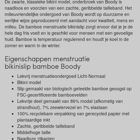
De zwarte, klassieke bikini model, onderbroek van Boody is
naadloos en voorzien van een zachte, geribbelde tailleband. Het
milieuvriendelijke ondergoed van Boody wordt op duurzame en
eerlijke wijze geproduceerd met aandacht voor kwaliteit, mens en
milieu. De bamboe menstruatie bikinislip zorgt ervoor dat je je de
hele dag fris voelt en is geschikt voor mensen met een gevoelige
huid. Bamboe is temperatuur regulerend en houdt je koel in de
zomer en warm in de winter.
Eigenschappen menstruatie
bikinislip bamboe Boody
Lekvrij menstruatieondergoed Licht-Normaal
Bikini model
Slip gemaakt van biologisch geteelde bamboe geoogst op
FSC-gecertificeerde bamboevelden
Lekvrije deel gemaakt van 86% modal (afkomstig van
strandhout), 7% zeewiervezel en 7% elastaan
100% recyclebare verpakking van gerecycled papier met
plantaardige inkt
Zachte, geribbelde tailleband
Middelhoge taille
Naadloze zijkanten