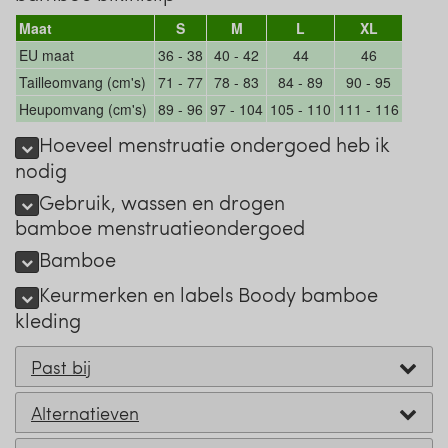
Maat
S
M
L
XL
EU maat
36 - 38
40 - 42
44
46
Tailleomvang (cm's)
71 - 77
78 - 83
84 - 89
90 - 95
Heupomvang (cm's)
89 - 96
97 - 104
105 - 110
111 - 116
Hoeveel menstruatie ondergoed heb ik
nodig
Gebruik, wassen en drogen
bamboe menstruatieondergoed
Bamboe
Keurmerken en labels Boody bamboe
kleding
Past bij
Alternatieven