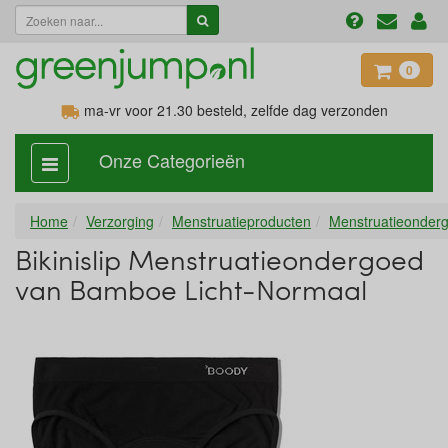
0
ma-vr voor 21.30
besteld, zelfde dag verzonden
Onze Categorieën
categorie
aan,
uit
Home
Verzorging
Menstruatieproducten
Menstruatieonder
Bikinislip Menstruatieondergoed
van Bamboe Licht-Normaal