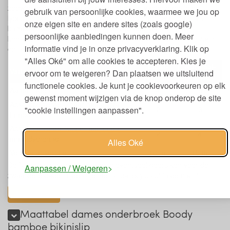
zeewiervezel zijn vervaardigd met behulp van een gesloten
gebruik van persoonlijke cookies, waarmee we jou op
lyocell-proces. Lyocell heeft veel van dezelfde kwaliteiten als
onze eigen site en andere sites (zoals google)
bamboe. Deze vezels hebben het voordeel dat ze meer
persoonlijke aanbiedingen kunnen doen. Meer
koolstofneutraal en milieuvriendelijk zijn. Tevens voelen ze zacht
informatie vind je in onze privacyverklaring. Klik op
en licht aan tegen de huid en gaan ze geurtjes tegen.
"Alles Oké" om alle cookies te accepteren. Kies je
Licht-
Normaal-
Variant
ervoor om te weigeren? Dan plaatsen we uitsluitend
Normaal
Hevig
functionele cookies. Je kunt je cookievoorkeuren op elk
Aantal lagen
4
5
gewenst moment wijzigen via de knop onderop de site
Absorptie vergelijkbaar met aantal
"cookie instellingen aanpassen".
2
3
tampons
Absorptie vergelijkbaar met aantal
2
4
maandverband
Alles Oké
Volume absorptie
10 ml
15 ml
De Normaal-Hevig variant kan je eventueel gebruiken voor de
Aanpassen / Weigeren
zwaardere dagen tijdens je menstruatiecylus of in de nacht.
toon alles
Maattabel dames onderbroek Boody
bamboe bikinislip