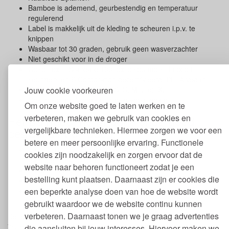
Bamboe is ademend, geurbestendig en temperatuur
regulerend
Label is makkelijk uit de kleding te scheuren i.p.v. te
knippen
Wasbaar tot 30 graden, gebruik geen wasverzachter
Niet geschikt voor in de droger
Oeko-Tex ® Standard 100 textielkeurmerk, Ecocert
keurmerk en B Corporation gecertificeerd, PETA vegan
Jouw cookie voorkeuren
Verkrijgbaar in de maten XS, S, M, L en XL
Ook in variant Normaal - Hevig verkrijgbaar
Om onze website goed te laten werken en te
verbeteren, maken we gebruik van cookies en
Het Bamboo menstruatie ondergoed
vergelijkbare technieken. Hiermee zorgen we voor een
bestaat uit vier lagen:
betere en meer persoonlijke ervaring. Functionele
Laag 1: Buiten laag gemaakt van 79% viscose van
cookies zijn noodzakelijk en zorgen ervoor dat de
bamboe, 15% nylon en 6% elastaan.
website naar behoren functioneert zodat je een
Laag 2: 100% Katoen kruisje
bestelling kunt plaatsen. Daarnaast zijn er cookies die
Laag 3: 100% viscose van bamboe
een beperkte analyse doen van hoe de website wordt
Laag 4: Lekvrij deel van: 86% modal (afkomstig van
strandhout), 7% zeewiervezel en 7% elastaan
gebruikt waardoor we de website continu kunnen
verbeteren. Daarnaast tonen we je graag advertenties
De lekvrije laag is gemaakt van: 86% modal, 7% zeewiervezel en
7% elastaan. De modal (afkomstig van strandhout) en de
die aansluiten bij jouw interesses. Hiervoor maken we