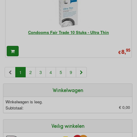
Condooms Fair Trade 10 Stuks - Ultra Thin
95
8,
€
(current)
1
2
3
4
5
9
Winkelwagen
Winkelwagen is leeg.
€ 0,00
Subtotaal:
Veilig winkelen