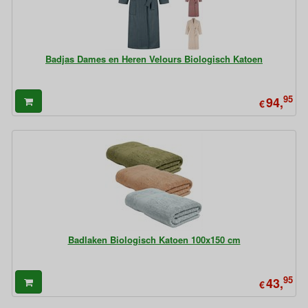
Badjas Dames en Heren Velours Biologisch Katoen
95
94,
€
Badlaken Biologisch Katoen 100x150 cm
95
43,
€