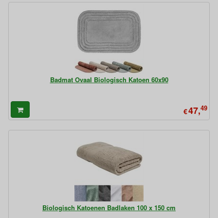
Badmat Ovaal Biologisch Katoen 60x90
49
47,
€
Biologisch Katoenen Badlaken 100 x 150 cm