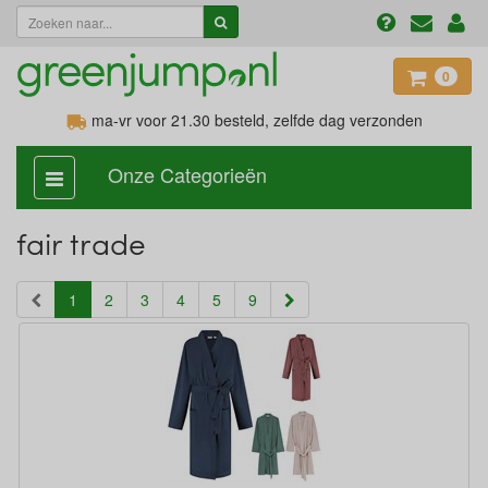
0
ma-vr voor 21.30
besteld, zelfde dag verzonden
Onze Categorieën
categorie
aan,
uit
fair trade
(current)
1
2
3
4
5
9