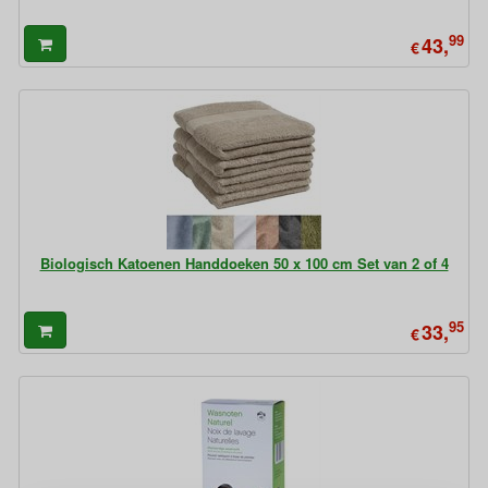
99
43,
€
Biologisch Katoenen Handdoeken 50 x 100 cm Set van 2 of 4
95
33,
€