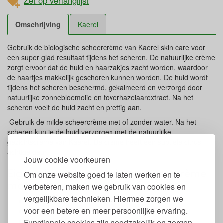
Zet op verlanglijst
Omschrijving
Kaerel
Gebruik de biologische scheercrème van Kaerel skin care voor
een super glad resultaat tijdens het scheren. De natuurlijke crème
zorgt ervoor dat de huid en haarzakjes zacht worden, waardoor
de haartjes makkelijk geschoren kunnen worden. De huid wordt
tijdens het scheren beschermd, gekalmeerd en verzorgd door
natuurlijke zonnebloemolie en toverhazelaarextract. Na het
scheren voelt de huid zacht en prettig aan.
Gebruik de milde scheercrème met of zonder water. Na het
scheren kun je de huid verzorgen met de natuurlijke
gezichtscrème van Kaerel. De crème heeft een subtiele citrus
achtige geur.
Jouw cookie voorkeuren
Eigenschappen biologische scheercrème
Om onze website goed te laten werken en te
man
verbeteren, maken we gebruik van cookies en
vergelijkbare technieken. Hiermee zorgen we
Inhoud: 100 ml.
voor een betere en meer persoonlijke ervaring.
Van 100% natuurlijke ingrediënten
Met zonnebloemolie en toverhazelaarextract
Functionele cookies zijn noodzakelijk en zorgen