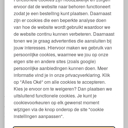
Vrij van parabenen minerale oliën, synthetische geur- en
ervoor dat de website naar behoren functioneert
kleurstoffen, synthetische conserveermiddelen en sodium
zodat je een bestelling kunt plaatsen. Daarnaast
laureth sulfaat
zijn er cookies die een beperkte analyse doen
Subtiele citrusgeur
van hoe de website wordt gebruikt waardoor we
Beschermt de huid tijdens het scheren
Kalmerend en verzorgend
de website continu kunnen verbeteren. Daarnaast
Niet schuimend
tonen we je graag advertenties die aansluiten bij
Te gebruiken voor het scheren met of zonder water
jouw interesses. Hiervoor maken we gebruik van
Vegan
persoonlijke cookies, waarmee we jou op onze
Dierproefvrij
eigen site en andere sites (zoals google)
Gemaakt in Europa
BDIH Cosmos Natural gecertificeerd
persoonlijke aanbiedingen kunnen doen. Meer
informatie vind je in onze privacyverklaring. Klik
Ingredienten (INCI) natuurlijke
op "Alles Oké" om alle cookies te accepteren.
scheercrème bio van Kaerel
Kies je ervoor om te weigeren? Dan plaatsen we
uitsluitend functionele cookies. Je kunt je
Aqua (water), Helianthus Annuus Hybrid Oil* (sunflower), Oleyl
Erucate, Alcohol, Glycerin, Pentylene Glycol, Cetearyl Alcohol,
cookievoorkeuren op elk gewenst moment
Glyceryl Stearate Citrate, Polyglyceryl-3 Stearate, Glyceryl
wijzigen via de knop onderop de site "cookie
Stearate, Dipotassium Glycyrrhizate, Tocopherol, Hamamelis
instellingen aanpassen".
Virginia Bark/Leaf Extract (witch hazel), Sodium Phytate,
Helianthus Annuus Seed Oil (sunflower), Oryzanol, Parfum**,