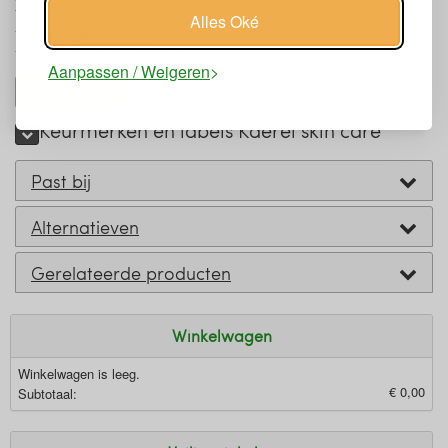
Xanthan Gum, Limonene, Citral, Linalool.
Alles Oké
* from organic source
** from natural essential oils
Aanpassen / Weigeren
toon alles
Keurmerken en labels Kaerel skin care
Past bij
Alternatieven
Gerelateerde producten
Winkelwagen
Winkelwagen is leeg.
€ 0,00
Subtotaal: