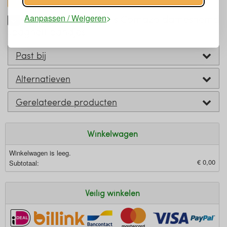
Keurmerken en labels Comazo dameshemd
Aanpassen / Weigeren
spaghettibandjes
Past bij
Alternatieven
Gerelateerde producten
Winkelwagen
Winkelwagen is leeg.
€ 0,00
Subtotaal:
Veilig winkelen