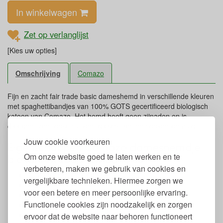
In winkelwagen
Zet op verlanglijst
[Kies uw opties]
Omschrijving
Comazo
Fijn en zacht fair trade basic dameshemd in verschillende kleuren
met spaghettibandjes van 100% GOTS gecertificeerd biologisch
katoen van Comazo. Het hemd heeft geen zijnaden en is
daardoor zeer geschikt voor dames met een gevoelige huid.
Jouw cookie voorkeuren
Eigenschappen Comazo dameshemdje
Om onze website goed te laten werken en te
biokatoen spaghettibandjes
verbeteren, maken we gebruik van cookies en
100% biologisch katoen
vergelijkbare technieken. Hiermee zorgen we
GOTS gecertificeerd
voor een betere en meer persoonlijke ervaring.
Dunne spaghettibandjes
Functionele cookies zijn noodzakelijk en zorgen
Geen zijnaden
Wasbaar tot 40 graden
ervoor dat de website naar behoren functioneert