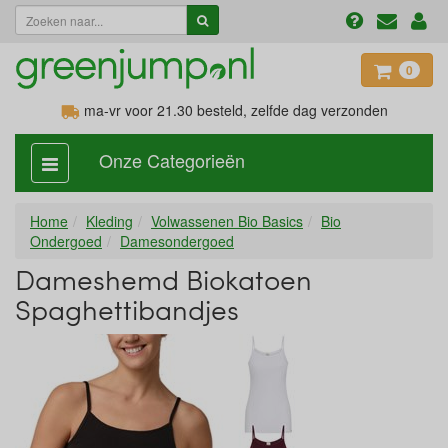
0
ma-vr voor 21.30
besteld, zelfde dag verzonden
Onze Categorieën
categorie
aan,
uit
Home
Kleding
Volwassenen Bio Basics
Bio
Ondergoed
Damesondergoed
Dameshemd Biokatoen
Spaghettibandjes