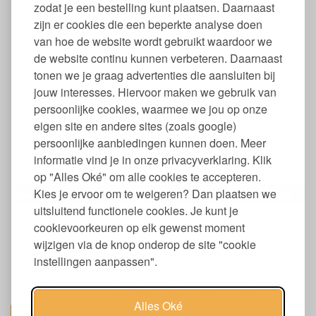
Niet geschikt voor de wasdroger
zodat je een bestelling kunt plaatsen. Daarnaast
Strijken op laagste stand
zijn er cookies die een beperkte analyse doen
Fairtrade
van hoe de website wordt gebruikt waardoor we
Oeko-tex Standaard 100 gecertificeerd
de website continu kunnen verbeteren. Daarnaast
In verschillende maten leverbaar (36 t/m 46)
In verschillende kleuren leverbaar
tonen we je graag advertenties die aansluiten bij
jouw interesses. Hiervoor maken we gebruik van
Maten Comazo
persoonlijke cookies, waarmee we jou op onze
dameshemd spaghettibandjes GOTS
eigen site en andere sites (zoals google)
Bij Comazo kleding met een label met 2 verschillende maten voor
persoonlijke aanbiedingen kunnen doen. Meer
Duitsland en Nederland valt de kleding volgens de Duitse (DE)
informatie vind je in onze privacyverklaring. Klik
maat op het label. Dit is ook hoe wij het verkopen.
op "Alles Oké" om alle cookies te accepteren.
Kies je ervoor om te weigeren? Dan plaatsen we
Maat
36
38
40
42
44
46
uitsluitend functionele cookies. Je kunt je
1/2 Borstomtrek
36
39
42
45
48
51
cookievoorkeuren op elk gewenst moment
(cm.)
wijzigen via de knop onderop de site "cookie
Tailleomvang
66-
70-
74-77
78-81
82-85
86-89
(cm's)
instellingen aanpassen".
69
73
Heupomvang
91-
95-
99-
103-
107-
111-
(cm's)
94
98
102
106
110
114
Alles Oké
toon alles