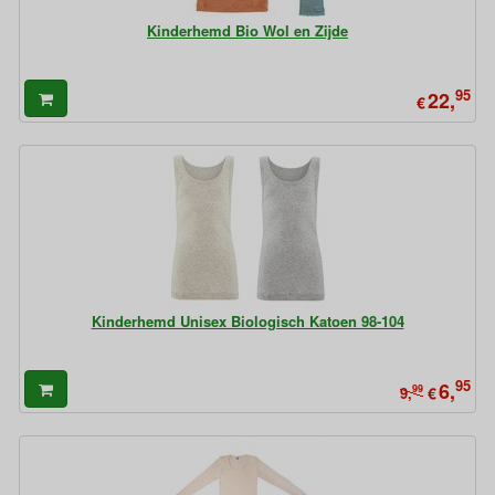
Kinderhemd Bio Wol en Zijde
95
22,
€
Kinderhemd Unisex Biologisch Katoen 98-104
95
6,
99
€
9,