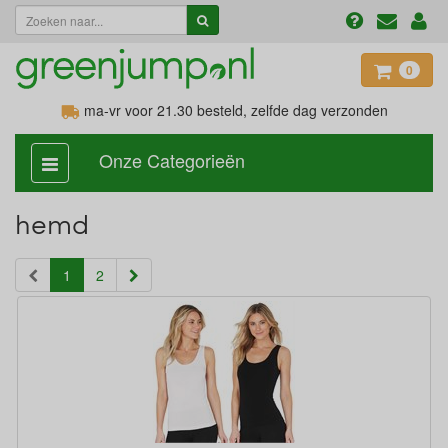
0
ma-vr voor 21.30
besteld, zelfde dag verzonden
Onze Categorieën
categorie
aan,
uit
hemd
(current)
1
2