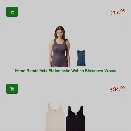
95
17,
€
Hemd Ronde Hals Biologische Wol en Biokatoen Vrouw
99
34,
€