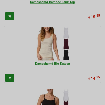
Dameshemd Bamboe Tank Top
95
19,
€
Dameshemd Bio Katoen
95
14,
€