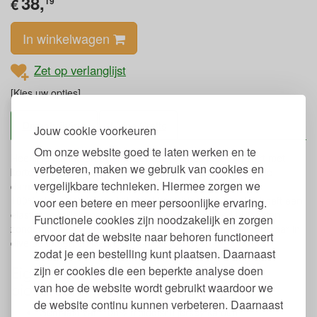
38,
€
19
In winkelwagen
Zet op verlanglijst
[Kies uw opties]
Omschrijving
Living Crafts
Jouw cookie voorkeuren
Om onze website goed te laten werken en te
Heerlijke biokatoen pyjama set voor dames met een shirt met
verbeteren, maken we gebruik van cookies en
korte mouwen en een short, geschikt voor in de zomer. De
vergelijkbare technieken. Hiermee zorgen we
damespyjama is gemaakt van GOTS gecertificeerd
100% biologisch jersey katoen. Het gebloemde broekje heeft een
voor een betere en meer persoonlijke ervaring.
elastische tailleband met koord waardoor hij goed blijft zitten
Functionele cookies zijn noodzakelijk en zorgen
zonder snijden en het effen shirt heeft een V-hals. Verkrijgbaar in
ervoor dat de website naar behoren functioneert
diverse maten en kleuren.
zodat je een bestelling kunt plaatsen. Daarnaast
Eigenschappen dames pyjama set
zijn er cookies die een beperkte analyse doen
biokatoen
van hoe de website wordt gebruikt waardoor we
de website continu kunnen verbeteren. Daarnaast
Gemaakt van 100% biologisch jersey katoen