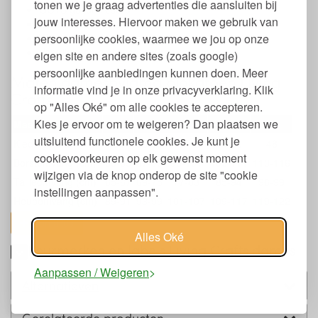
tonen we je graag advertenties die aansluiten bij
GOTS gecertificeerd
jouw interesses. Hiervoor maken we gebruik van
Dames zomerpyjama met korte mouwen en short
persoonlijke cookies, waarmee we jou op onze
Wassen op max. 40 graden
Verkrijgbaar in diverse kleuren en maten
eigen site en andere sites (zoals google)
persoonlijke aanbiedingen kunnen doen. Meer
Maten damespyjama biokatoen Living
informatie vind je in onze privacyverklaring. Klik
Crafts
op "Alles Oké" om alle cookies te accepteren.
Kies je ervoor om te weigeren? Dan plaatsen we
Maat
XS
S
M
L
XL
uitsluitend functionele cookies. Je kunt je
Kledingmaat
34
36-38
40-42
44-46
48
cookievoorkeuren op elk gewenst moment
Borstomvang (cm)
83-85
87-93
95-101
103-111
113-116
wijzigen via de knop onderop de site "cookie
Tailleomvang (cm)
65-67
69-75
77-83
85-94
96-99
instellingen aanpassen".
Heupomvang (cm)
89-91
93-99
101-107
109-117
119-122
toon alles
Alles Oké
Keurmerken en labels Living Crafts dames
Aanpassen / Weigeren
Alternatieven
Gerelateerde producten