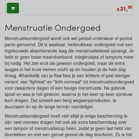
95
31,
€
Menstruatie Ondergoed
Menstruatieondergoed wordt ook wel period underwear of period
pants genoemd. Dit is wasbaar, herbruikbaar ondergoed met een
ingebouwde absorberende laag die menstruatiebloed opvangt. Je
hebt er geen losse maandverband, inlegkruisjes of tampons meer
bij nodig. Het ziet eruit als gewoon ondergoed, maar de extra
laagjes in het kruis nemen vocht op en houden je de hele dag
droog. Afhankelijk van je flow kies je een lichtere of juist steviger
variant, van "lightest" en "licht-normaal" tot menstruatieondergoed
voor zwaardere dagen of een hevige menstruatie. Na gebruik
spoel en was je het gewoon, waarna je het keer op keer opnieuw
kunt dragen. Dat scheelt een berg wegwerpproducten, is
duurzaam én op de lange termijn voordeliger.
Menstruatieondergoed hoeft niet altijd je enige bescherming te
zijn: veel mensen dragen het ook als extra beschermlaag over
een tampon of menstruatiecup heen, zodat je geen last hebt van
doorlekken en met een gerust gevoel de dag doorkomt. Zo is het