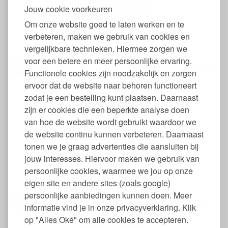
Jouw cookie voorkeuren
Om onze website goed te laten werken en te
verbeteren, maken we gebruik van cookies en
Menstruatieondergoed van Biologisch Katoen String Lightest
vergelijkbare technieken. Hiermee zorgen we
voor een betere en meer persoonlijke ervaring.
50
36,
€
Functionele cookies zijn noodzakelijk en zorgen
ervoor dat de website naar behoren functioneert
zodat je een bestelling kunt plaatsen. Daarnaast
zijn er cookies die een beperkte analyse doen
van hoe de website wordt gebruikt waardoor we
de website continu kunnen verbeteren. Daarnaast
tonen we je graag advertenties die aansluiten bij
jouw interesses. Hiervoor maken we gebruik van
persoonlijke cookies, waarmee we jou op onze
Menstruatieondergoed voor Tieners van Biologisch Katoen
eigen site en andere sites (zoals google)
persoonlijke aanbiedingen kunnen doen. Meer
95
37,
€
informatie vind je in onze privacyverklaring. Klik
op "Alles Oké" om alle cookies te accepteren.