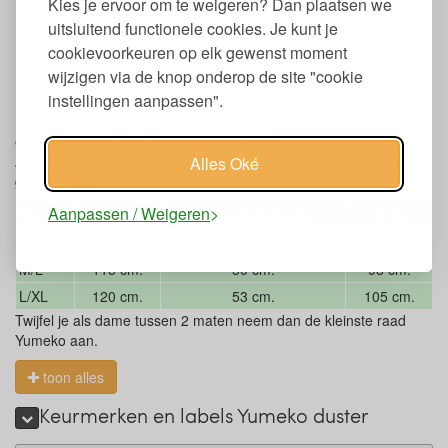
Kies je ervoor om te weigeren? Dan plaatsen we
M
99-102 cm
87-90 cm
98-101 cm
uitsluitend functionele cookies. Je kunt je
L
103-106 cm
91-95 cm
102-105 cm
cookievoorkeuren op elk gewenst moment
wijzigen via de knop onderop de site "cookie
XL
107-110 cm
96-100 cm
106-109 cm
instellingen aanpassen".
De hierboven getoonde afmetingen zijn lichaamsmaten.
De fit van deze badjas is normaal. Mannen worden aangeraden
een maat groter dan normaal te bestellen.
Als jouw lichaamsmaten tussen twee maten in vallen, kies dan de
Alles Oké
grotere maat.
Aanpassen / Weigeren
Maat
Lengte
Schouderbreedte
Taille
S/M
110 cm.
47 cm.
95 cm.
M/L
115 cm.
50 cm.
98 cm.
L/XL
120 cm.
53 cm.
105 cm.
Twijfel je als dame tussen 2 maten neem dan de kleinste raad
Yumeko aan.
toon alles
Keurmerken en labels Yumeko duster