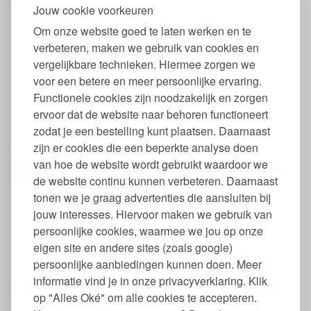
badjas
Jouw cookie voorkeuren
100% biologisch en fairtrade jersey katoen (gebreid)
Om onze website goed te laten werken en te
Kwaliteit van 160 gram katoen per m²
verbeteren, maken we gebruik van cookies en
GOTS gecertificeerd
vergelijkbare technieken. Hiermee zorgen we
Unisex model
Wasbaar op 40 graden, mag mee in de droger
voor een betere en meer persoonlijke ervaring.
Strijken mag op katoen stand/hoge temperatuur
Functionele cookies zijn noodzakelijk en zorgen
Verkrijgbaar in de maten S/M, M/L en L/XL
ervoor dat de website naar behoren functioneert
Verkrijgbaar in meerdere kleuren
zodat je een bestelling kunt plaatsen. Daarnaast
Maten en afmetingen badjassen
zijn er cookies die een beperkte analyse doen
van hoe de website wordt gebruikt waardoor we
Maat Vrouw
Borst omvang
Taille omvang
Heup omvang
de website continu kunnen verbeteren. Daarnaast
S
84-87 cm
69-72 cm
90-93 cm
tonen we je graag advertenties die aansluiten bij
M
88-91 cm
73-76 cm
94-97 cm
jouw interesses. Hiervoor maken we gebruik van
persoonlijke cookies, waarmee we jou op onze
L
92-95 cm
77-80 cm
98-101 cm
eigen site en andere sites (zoals google)
XL
96-99 cm
81-84 cm
103-106 cm
persoonlijke aanbiedingen kunnen doen. Meer
informatie vind je in onze privacyverklaring. Klik
Maat Man
Borst omvang
Taille omvang
Heup omvang
op "Alles Oké" om alle cookies te accepteren.
S
95-98 cm
82-86 cm
94-97 cm