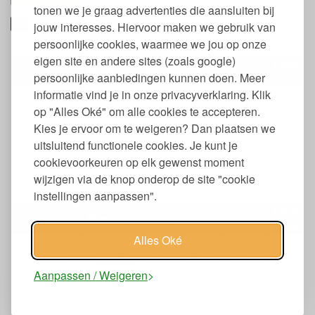
tonen we je graag advertenties die aansluiten bij
Afmetingen en gewicht ECOlunchbox
jouw interesses. Hiervoor maken we gebruik van
lekdichte lunchbakjes Seal Cup Trio
persoonlijke cookies, waarmee we jou op onze
eigen site en andere sites (zoals google)
Kleur
Afmetingen
Hoogte
Inhoud
Gewicht
persoonlijke aanbiedingen kunnen doen. Meer
deksel
informatie vind je in onze privacyverklaring. Klik
Kleine bakje
9 cm.
light
5 cm.
220 ml.
59,9 gr.
op "Alles Oké" om alle cookies te accepteren.
(Solo / Small)
diameter
teal
Kies je ervoor om te weigeren? Dan plaatsen we
Middelgroot
10,5 cm.
light
uitsluitend functionele cookies. Je kunt je
bakje
5,4 cm.
340 ml.
87,9 gr.
diameter
blue
(Medium)
cookievoorkeuren op elk gewenst moment
Grote bakje
12 cm.
wijzigen via de knop onderop de site "cookie
5,7 cm.
590 ml.
124,7 gr.
orange
(Large)
diameter
instellingen aanpassen".
Kleur
Afmetingen
Hoogte
Inhoud
Gewicht
deksel
Alles Oké
Kleinste bakje
6,5 cm
(Mini / Extra
3,8 cm.
88 ml.
39,7 gr
yellow
diameter
Small)
Aanpassen / Weigeren
Kleine bakje
9 cm.
light
5 cm.
220 ml.
59,5 gr.
(Solo / Small)
diameter
teal