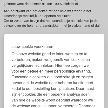
geknoei want de deksels sluiten 100% lekdicht af.
Aan de zijkant van het deksel zit een lipje waardoor je het
lunchdoosje makkelijk kan openen en sluiten.
Om er zeker van te zijn dat het lunchdoosje niet lekt kun je de
deksel over de hele rand aandrukken met je vlakke hand of duim.
Eigenschappen RVS lunchbakjes met
siliconen deksel
Jouw cookie voorkeuren
Lekdicht
Om onze website goed te laten werken en te
Bakjes gemaakt van veilig food grade RVS
Siliconen deksel met reliëf voor extra grip
verbeteren, maken we gebruik van cookies en
Vrij van hormoonverstorende en andere schadelijke stoffen
vergelijkbare technieken. Hiermee zorgen we
zoals BPA, BPS, schadelijke weekmakers (incl. ftalaten),
voor een betere en meer persoonlijke ervaring.
formaldehyde, PVC en zware metalen
Functionele cookies zijn noodzakelijk en zorgen
Makkelijk openen en sluiten dankzij lipje aan het deksel
ervoor dat de website naar behoren functioneert
Kan in de vaatwasser
Kan in de oven tot 175 C
zodat je een bestelling kunt plaatsen. Daarnaast
Kan niet in de magnetron en vriezer
zijn er cookies die een beperkte analyse doen
Elk formaat Seal Cup heeft zijn eigen kleur deksel
van hoe de website wordt gebruikt waardoor we
de website continu kunnen verbeteren. Daarnaast
toon alles