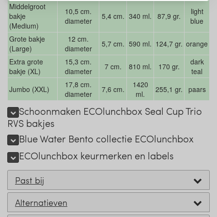
Middelgroot
10,5 cm.
light
bakje
5,4 cm.
340 ml.
87,9 gr.
diameter
blue
(Medium)
Grote bakje
12 cm.
5,7 cm.
590 ml.
124,7 gr.
orange
(Large)
diameter
Extra grote
15,3 cm.
dark
7 cm.
810 ml.
170 gr.
bakje (XL)
diameter
teal
17,8 cm.
1420
Jumbo (XXL)
7,6 cm.
255,1 gr.
paars
diameter
ml.
Schoonmaken ECOlunchbox Seal Cup Trio
RVS bakjes
Blue Water Bento collectie ECOlunchbox
ECOlunchbox keurmerken en labels
Past bij
Alternatieven