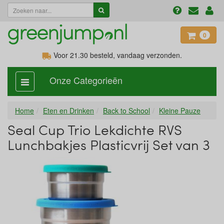
0
Voor 21.30
besteld, vandaag verzonden.
Onze Categorieën
categorie
aan,
uit
Home
Eten en Drinken
Back to School
Kleine Pauze
Seal Cup Trio Lekdichte RVS
Lunchbakjes Plasticvrij Set van 3