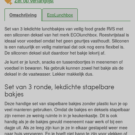
Zet op verlanglijst
Omschrijving
EcoLunchbox
Set van 3 lekdichte lunchbakjes van veilig food grade RVS met
een siliconen deksel van het merk ECOlunchbox. Roestvrijstaal is
ideaal voor voedsel omdat het geen geurtjes vasthoudt. Siliconen
is een natuurlijk en veilig materiaal dat ook nog eens flexibel is.
De siliconen deksel sluit daardoor het bakje lekvrij af.
Je kunt er je lunch, snacks en tussendoortjes in meenemen of
voedsel in bewaren. Na gebruik kunnen zowel het bakje als de
deksel in de vaatwasser. Lekker makkelijk dus.
Set van 3 ronde, lekdichte stapelbare
bakjes
Deze handige set van stapelbare bakjes zonder plastic kun je op
veel manieren gebruiken. Omdat de bakjes en deksels stapelbaar
zijn nemen ze weinig ruimte in in je keukenkastje. Dit is ook
handig als je de bakjes gevuld meeneemt naar werk of bij een
dagje uit. Als ze leeg zijn kun je ze in elkaar gestapeld weer mee
naar huis vervoeren. En je hoeft niet bang te zijn voor vlekken of