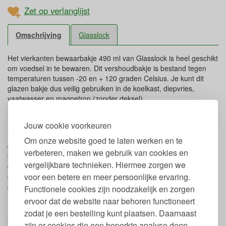
Zet op verlanglijst
Omschrijving
Glasslock
Het vierkanten bewaarbakje 490 ml van Glasslock is heel geschikt
om voedsel in te bewaren. Dit vershoudbakje is bestand tegen
temperaturen tussen -20 en + 120 graden Celsius. Je kunt dit
glazen bakje dus veilig gebruiken in de koelkast, diepvries,
vaatwasser en magnetron (zonder deksel).
Vierkant bewaarbakje van extra sterk glas
Jouw cookie voorkeuren
Dit bewaarbakje is gemaakt van extra sterk, gehard glas. De
Om onze website goed te laten werken en te
deksel, van veilig polypropeen, is verkrijgbaar in verschillende
verbeteren, maken we gebruik van cookies en
kleuren. Je kunt het BPA-vrije bakje kun je lekdicht afsluiten
vergelijkbare technieken. Hiermee zorgen we
dankzij de siliconen afsluitring. Alle materialen die voor het bakje
voor een betere en meer persoonlijke ervaring.
gebruikt worden, zijn recyclebaar. De inhoud van dit veelzijdige
glazen bewaarbakje is 490 ml (tot aan de rand gevuld).
Functionele cookies zijn noodzakelijk en zorgen
ervoor dat de website naar behoren functioneert
Eigenschappen glazen bewaarbakje
zodat je een bestelling kunt plaatsen. Daarnaast
vierkant Glasslock color 490 ml
zijn er cookies die een beperkte analyse doen