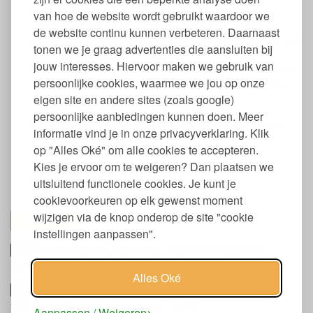
Lekdicht en luchtdicht afsluitbaar
van hoe de website wordt gebruikt waardoor we
Vierkant bakje gemaakt van gehard glas
de website continu kunnen verbeteren. Daarnaast
Deksel gemaakt van veilig polypropeen (kunststof) met een
tonen we je graag advertenties die aansluiten bij
afsluitring van platinum siliconen
jouw interesses. Hiervoor maken we gebruik van
Vrij van hormoonverstorende en andere schadelijke stoffen
persoonlijke cookies, waarmee we jou op onze
zoals BPA, BPS, schadelijke weekmakers (incl. ftalaten),
formaldehyde, PVC en zware metalen
eigen site en andere sites (zoals google)
Bewaarbakje wordt afgesloten met clips
persoonlijke aanbiedingen kunnen doen. Meer
Het glas is bestand tegen temperaturen tussen -20 en +
informatie vind je in onze privacyverklaring. Klik
120 graden Celsius
op "Alles Oké" om alle cookies te accepteren.
Geschikt voor koelkast, vriezer en vaatwasser
Kies je ervoor om te weigeren? Dan plaatsen we
Kan zonder deksel in de magnetron
Bakje kan niet in de oven gebruikt worden
uitsluitend functionele cookies. Je kunt je
Verkrijgbaar met deksel in verschillende kleuren
cookievoorkeuren op elk gewenst moment
wijzigen via de knop onderop de site "cookie
toon alles
instellingen aanpassen".
Afmetingen Glasslock vierkant glazen
bewaarbakje 490 ml
Alles Oké
Schoonmaken en gebruik glazen vierkant
vershoudbakje Glasslock color
Aanpassen / Weigeren