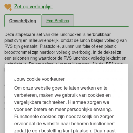
Zet op verlanglijst
Omschrijving
Eco Brotbox
Deze stapelbare set van drie lunchboxen is herbruikbaar,
plasticvrij en milieuvriendelijk, omdat de lunch bakjes volledig van
RVS zijn gemaakt. Plasticfolie, aluminium folie of een plastic
broodtrommel zijn hierdoor volledig overbodig. In de deksel zit
een siliconen ring waardoor de RVS lunchbox volledig lekdicht en
luchtdicht is. De rvs deksel sluit met klemmen. Als de BPA-vrije
bakjes leeg zijn, passen ze in elkaar en bespaar je kastruimte.
Jouw cookie voorkeuren
Deze strak vormgegeven set van ronde voedselcontainers staat
ook mooi in je keuken om noten, rijst of schoongemaakt fruit in op
Om onze website goed te laten werken en te
te bergen. Je salade plasticvrij meenemen onderweg is ook geen
verbeteren, maken we gebruik van cookies en
enkel probleem in deze RVS foodcontainers. Je koude yoghurt of
vergelijkbare technieken. Hiermee zorgen we
een bakje met appelmoes voor in je pauze neem je ook
eenvouding en lekvrij mee in je tas.
voor een betere en meer persoonlijke ervaring.
Functionele cookies zijn noodzakelijk en zorgen
Eigenschappen RVS Lunchbox Set Bao
ervoor dat de website naar behoren functioneert
Bowls van ECO Brotbox
zodat je een bestelling kunt plaatsen. Daarnaast