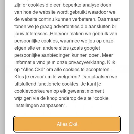
zijn er cookies die een beperkte analyse doen
Set van drie lunchboxen
Lekdicht en luchtdicht
van hoe de website wordt gebruikt waardoor we
Hoogwaardig 18/8 foodgrade RVS
de website continu kunnen verbeteren. Daarnaast
Vrij van BPA
tonen we je graag advertenties die aansluiten bij
Siliconen afdichtring in de deksel
jouw interesses. Hiervoor maken we gebruik van
Vaatwasmachinebestendig, wij raden aan om de siliconen
persoonlijke cookies, waarmee we jou op onze
ring met de hand af te wassen
Geschikt voor in de oven zonder deksel
eigen site en andere sites (zoals google)
NIet geschikt voor magnetron en vriezer
persoonlijke aanbiedingen kunnen doen. Meer
Afmetingen en inhoud van de set:
informatie vind je in onze privacyverklaring. Klik
Inhoud
Doorsnee lunchbox
Hoogte RVS bakjes
op "Alles Oké" om alle cookies te accepteren.
Kies je ervoor om te weigeren? Dan plaatsen we
200 ml
8 cm
5,2 cm
uitsluitend functionele cookies. Je kunt je
500 ml
10 cm
6,3 cm
cookievoorkeuren op elk gewenst moment
700 ml
12 cm
7,3 cm
wijzigen via de knop onderop de site "cookie
instellingen aanpassen".
Schoonmaken en Gebruik Roestvrijstalen
Lekvrije Ronde Lunchbox
De RVS bakjes en deksels kunnen gemakkelijk in de vaatwasser.
Alles Oké
Het is wel aan te raden de siliconen ring met de hand af te