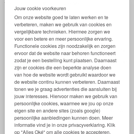
flexibele deksel niet wordt opengeduwd.
Jouw cookie voorkeuren
Eigenschappen Set van 3 ronde,
Om onze website goed te laten werken en te
lekdichte stapelbare bakjes
verbeteren, maken we gebruik van cookies en
vergelijkbare technieken. Hiermee zorgen we
Set van 3 ronde RVS bakjes
voor een betere en meer persoonlijke ervaring.
Materiaal: Foodgrade RVS (304 18/8)
Deksel van platinum grade siliconen
Functionele cookies zijn noodzakelijk en zorgen
Vrij van hormoonverstorende en andere schadelijke stoffen
ervoor dat de website naar behoren functioneert
zoals BPA, schadelijke weekmakers (incl. ftalaten),
zodat je een bestelling kunt plaatsen. Daarnaast
formaldehyde, PVC en zware metalen. Bevat ook geen BPS
zijn er cookies die een beperkte analyse doen
Stapelbaar
van hoe de website wordt gebruikt waardoor we
Passen in elkaar
Onbreekbaar
de website continu kunnen verbeteren. Daarnaast
Lekdicht
tonen we je graag advertenties die aansluiten bij
Deksel kan eenvoudig rondom goed aangedrukt worden
jouw interesses. Hiervoor maken we gebruik van
met de hand of duim voor goed afsluiten
persoonlijke cookies, waarmee we jou op onze
Geschikt voor vaatwasser, vriezer en oven (tot 310 graden,
eigen site en andere sites (zoals google)
vanaf 230 graden verkleurt het rvs maar het blijft wel 100%
heel). De deksels maximaal tot 200 graden in de oven, ons
persoonlijke aanbiedingen kunnen doen. Meer
advies zou zijn om zonder deksel te verhitten.
informatie vind je in onze privacyverklaring. Klik
Lekdicht
op "Alles Oké" om alle cookies te accepteren.