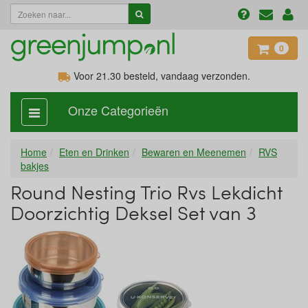
0
Voor 21.30
besteld, vandaag verzonden.
Onze Categorieën
categorie
aan,
uit
Home
Eten en Drinken
Bewaren en Meenemen
RVS
bakjes
Round Nesting Trio Rvs Lekdicht
Doorzichtig Deksel Set van 3