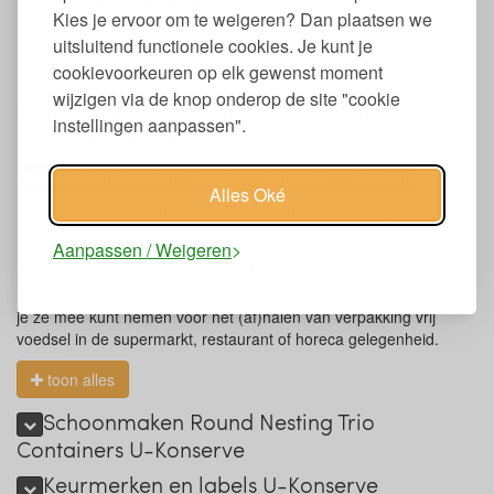
Met geëtst tarragewicht op de bodem
Kies je ervoor om te weigeren? Dan plaatsen we
Verkrijgbaar in 2 varianten:
uitsluitend functionele cookies. Je kunt je
Doorzichtige deksels (Clear)
Gekleurde deksels (Tropical)
cookievoorkeuren op elk gewenst moment
wijzigen via de knop onderop de site "cookie
Specificaties RVS lunchbakjes met
instellingen aanpassen".
siliconen deksel
Maat bakje
Diameter
Hoogte
Inhoud
Gewicht
Alles Oké
S
8,9 cm
3,8 cm
142 ml( 5oz)
70 gr
M
10 cm
5 cm
255 ml (9oz)
100 gr
Aanpassen / Weigeren
L
11,5 cm
5,7 cm
455 ml (16oz)
140 gr
Het terra gewicht van de bakjes staat onderop de doosjes zodat
je ze mee kunt nemen voor het (af)halen van verpakking vrij
voedsel in de supermarkt, restaurant of horeca gelegenheid.
toon alles
Schoonmaken Round Nesting Trio
Containers U-Konserve
Keurmerken en labels U-Konserve