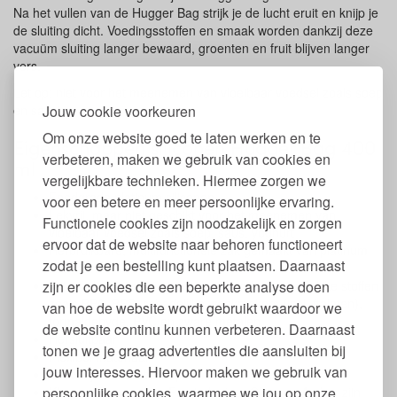
Na het vullen van de Hugger Bag strijk je de lucht eruit en knijp je
de sluiting dicht. Voedingsstoffen en smaak worden dankzij deze
vacuüm sluiting langer bewaard, groenten en fruit blijven langer
vers.
Let op: niet voor het meenemen van vloeibaar voedsel zoals soep
Jouw cookie voorkeuren
en sausjes.
Om onze website goed te laten werken en te
Eigenschappen siliconen Hugger Bag 400
verbeteren, maken we gebruik van cookies en
ml
vergelijkbare technieken. Hiermee zorgen we
Foodgrade platinum siliconen
voor een betere en meer persoonlijke ervaring.
Lekvrij, maar niet geschikt voor het meenemen van
Functionele cookies zijn noodzakelijk en zorgen
vloeibaar voedsel zoals soep, saus, yoghurt
ervoor dat de website naar behoren functioneert
Herbruikbare, multifunctionele zak gemaakt van platinum
zodat je een bestelling kunt plaatsen. Daarnaast
siliconen
zijn er cookies die een beperkte analyse doen
Vrij van hormoonverstorende en andere schadelijke stoffen
zoals BPA, BPS, schadelijke weekmakers (incl. ftalaten),
van hoe de website wordt gebruikt waardoor we
formaldehyde, PVC en zware metalen
de website continu kunnen verbeteren. Daarnaast
Hersluitbaar
tonen we je graag advertenties die aansluiten bij
Flexibel materiaal
jouw interesses. Hiervoor maken we gebruik van
Beschrijfbaar met niet-permanente marker
persoonlijke cookies, waarmee we jou op onze
Kleuren Champagne Frost, Juniper Clear en Amber zijn