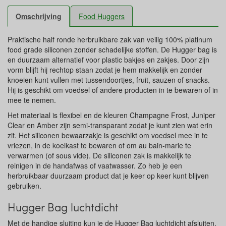
Omschrijving
Food Huggers
Praktische half ronde herbruikbare zak van veilig 100% platinum
food grade siliconen zonder schadelijke stoffen. De Hugger bag is
en duurzaam alternatief voor plastic bakjes en zakjes. Door zijn
vorm blijft hij rechtop staan zodat je hem makkelijk en zonder
knoeien kunt vullen met tussendoortjes, fruit, sauzen of snacks.
Hij is geschikt om voedsel of andere producten in te bewaren of in
mee te nemen.
Het materiaal is flexibel en de kleuren Champagne Frost, Juniper
Clear en Amber zijn semi-transparant zodat je kunt zien wat erin
zit. Het siliconen bewaarzakje is geschikt om voedsel mee in te
vriezen, in de koelkast te bewaren of om au bain-marie te
verwarmen (of sous vide). De siliconen zak is makkelijk te
reinigen in de handafwas of vaatwasser. Zo heb je een
herbruikbaar duurzaam product dat je keer op keer kunt blijven
gebruiken.
Hugger Bag luchtdicht
Met de handige sluiting kun je de Hugger Bag luchtdicht afsluiten.