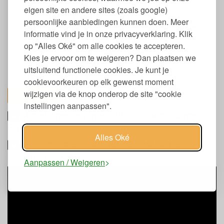
semi-transparant
eigen site en andere sites (zoals google)
Heel geschikt voor sous vide koken
persoonlijke aanbiedingen kunnen doen. Meer
Vaatwasserbestendig (ondersteboven in bovenste rek)
informatie vind je in onze privacyverklaring. Klik
Mag in diepvries en koelkast
op "Alles Oké" om alle cookies te accepteren.
Geschikt voor temperaturen van - 40C tot 140C
Kies je ervoor om te weigeren? Dan plaatsen we
Verkrijgbaar in diverse kleuren
Verpakt in gerecycled karton
uitsluitend functionele cookies. Je kunt je
Ook verkrijgbaar in 900 ml.
cookievoorkeuren op elk gewenst moment
wijzigen via de knop onderop de site "cookie
toon alles
instellingen aanpassen".
Afmetingen en gewicht siliconen Hugger
Bag
Alles Oké
Schoonmaken van het herbruikbare
siliconen zakje
Aanpassen / Weigeren