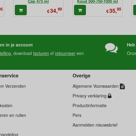
Cap 473 ml
Koud 500-750-1000 ml
95
99
95
34,
35,
€
€
en in je account
Heb 
telling
, download
facturen
of
retourneer
een
Onz
nservice
Overige
am Verzenden
Algemene Voorwaarden
Privacy verklaring
kosten
Productinformatie
ren en ruilen
Pers
d
Aanmelden nieuwsbrief
handeling