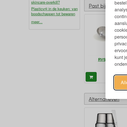
bestel
skincare-overkill?
Past bij
Plasticvrij in de keuken: van
analy
boodschappen tot bewaren
contin
meer...
aanslu
cookie
persoo
privac
ervoor
kunt 
RVS Spork
ondero
5,
€
Al
Alternatieven