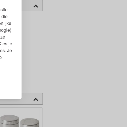
site
 die
nlijke
oogle)
nze
Kies je
es. Je
p