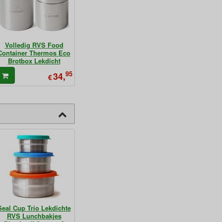
Volledig RVS Food
Container Thermos Eco
Brotbox Lekdicht
95
34,
€
Seal Cup Trio Lekdichte
RVS Lunchbakjes