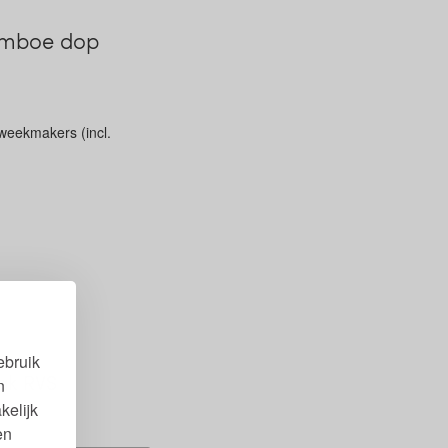
bamboe dop
 weekmakers (incl.
ebruik
ak RVS
n
kelijk
en