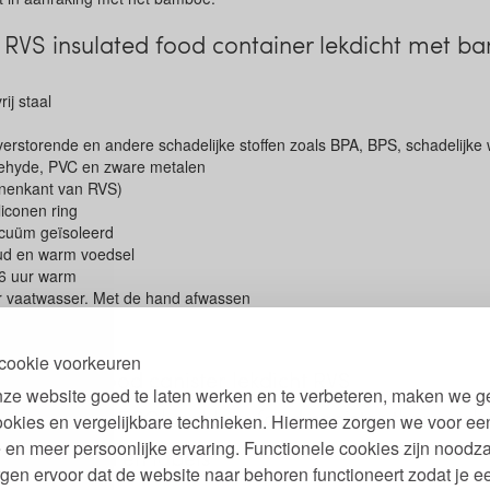
RVS insulated food container lekdicht met 
ij staal
erstorende en andere schadelijke stoffen zoals BPA, BPS, schadelijke
ldehyde, PVC en zware metalen
nenkant van RVS)
liconen ring
cuüm geïsoleerd
ud en warm voedsel
 6 uur warm
or vaatwasser. Met de hand afwassen
cookie voorkeuren
 gewicht Food canister lekdicht RVS
ze website goed te laten werken en te verbeteren, maken we g
en gebruik ECOlunchbox food canister thermosb
ookies en vergelijkbare technieken. Hiermee zorgen we voor ee
 en meer persoonlijke ervaring. Functionele cookies zijn noodza
keurmerken en labels
gen ervoor dat de website naar behoren functioneert zodat je e