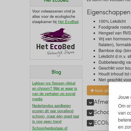
Eigenschappen 
Voor volwassenen vind je
alles voor de ecologische
100% Lekdicht
slaapkamer bij
Het EcoBed
.
Foodgrade roestvr
Hengsel van RVS
Vrij van hormoonv
ftalaten), forma
Bamboe dop (bin
Lekdicht d.m.v. si
Dubbelwandig va
Geschikt voor ko
Blog
Houdt inhoud tot
Niet geschikt vo
Lekken rvs flessen nikkel
en chroom? Wat er waar is
toon alles
van de verhalen op social
Jouw 
media
Afmetingen en
Om on
Nederlandse aardbeien
Schoonmaken 
scoren dit jaar opvallend
van c
schoon, maar één goed jaar
betere
ECOlunchbox 
is nog geen trend
en zor
Schoonheidsslaap of