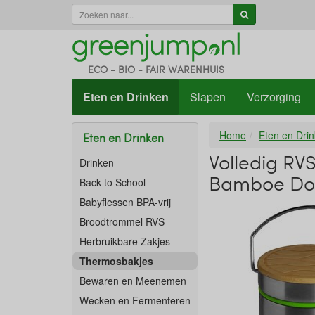
ECO - BIO - FAIR WARENHUIS
Eten en Drinken
Slapen
Verzorging
Home
Eten en Dri
Eten en Drinken
Volledig RV
Drinken
Bamboe Do
Back to School
Babyflessen BPA-vrij
Broodtrommel RVS
Herbruikbare Zakjes
Thermosbakjes
Bewaren en Meenemen
Wecken en Fermenteren