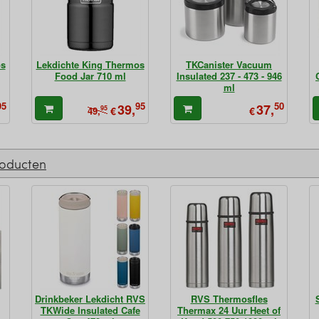
os
Lekdichte King Thermos
TKCanister Vacuum
Food Jar 710 ml
Insulated 237 - 473 - 946
ml
95
95
50
39,
37,
95
€
€
49,
roducten
Drinkbeker Lekdicht RVS
RVS Thermosfles
TKWide Insulated Cafe
Thermax 24 Uur Heet of