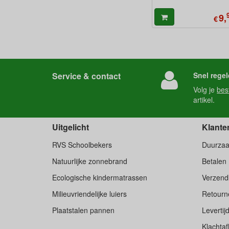
9,
€
Service & contact
Snel regel
Volg je
bes
artikel.
Uitgelicht
Klante
RVS Schoolbekers
Duurza
Natuurlijke zonnebrand
Betalen
Ecologische kindermatrassen
Verzend
Milieuvriendelijke luiers
Retourne
Plaatstalen pannen
Levertij
Klachtaf