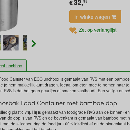
32,
€
95
In winkelwagen
Zet op verlanglijst
coLunchbox
ood Canister van ECOlunchbox is gemaakt van RVS met een bamboe d
 je hem makkelijk kunt dragen. Ideaal om eten mee te nemen naar je w
n RVS is dat het geen geurtjes of smaken vasthoudt. Een veilige en s
rmosbak Food Container met bamboe dop
olledig plastic vrij. Hij is gemaakt van foodgrade RVS aan de binnen- en
t van de dop is van RVS en de bovenkant is gemaakt van bamboe met h
 met de siliconen ring de food jar 100% lekdicht af en de binnenkant be
et in aanraking met het bamboe.