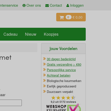
ntenservice
Over ons
Contact
Inloggen
€ 0,00
0
Cadeau
Nieuw
Koopjes
Jouw Voordelen
 met
30 dagen bedenktijd
Gratis verzending > €60
Persoonlijke service
Achteraf betalen
Biologische keurmerken
Eerlijk geproduceerd
Duurzaam verpakt
baar
9,2 uit 5172 reviews
Oficieel Partner van Webshopkeurmerk