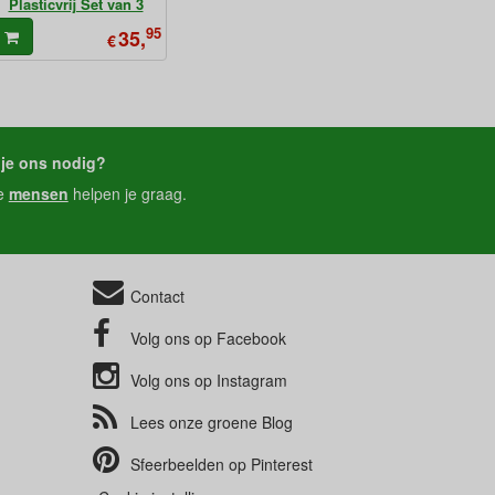
Plasticvrij Set van 3
95
35,
€
je ons nodig?
e
mensen
helpen je graag.
Contact
Volg ons op
Facebook
Volg ons op
Instagram
Lees onze groene
Blog
Sfeerbeelden op
Pinterest