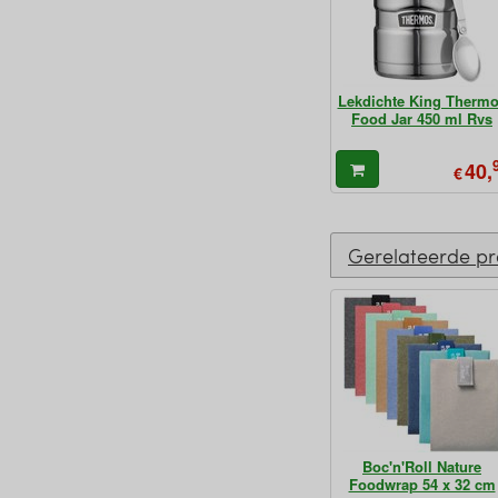
Lekdichte King Therm
Food Jar 450 ml Rvs
40,
€
Gerelateerde p
Boc'n'Roll Nature
Foodwrap 54 x 32 cm