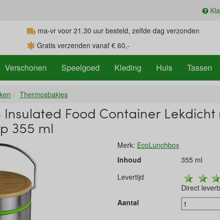
Kla
ma-vr voor 21.30
uur
besteld, zelfde dag verzonden
Gratis verzenden vanaf € 60,-
Verschonen
Speelgoed
Kleding
Huis
Tassen
nken
Thermosbakjes
S Insulated Food Container Lekdicht
p 355 ml
Merk:
EcoLunchbox
Inhoud
355 ml
Levertijd
Direct lever
Aantal