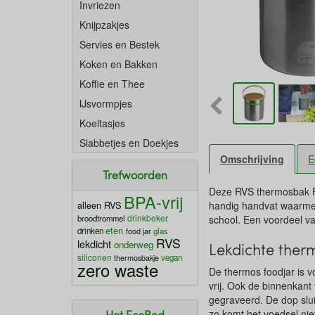
Invriezen
Knijpzakjes
Servies en Bestek
Koken en Bakken
Koffie en Thee
IJsvormpjes
Koeltasjes
Slabbetjes en Doekjes
Omschrijving
E
Trefwoorden
Deze RVS thermosbak F
BPA-vrij
alleen RVS
handig handvat waarmee
drinkbeker
broodtrommel
school. Een voordeel va
eten
drinken
food jar
glas
RVS
lekdicht
onderweg
Lekdichte the
siliconen
thermosbakje
vegan
zero waste
De thermos foodjar is v
vrij. Ook de binnenkan
gegraveerd. De dop sluit
zo komt het voedsel ni
Het EcoBed