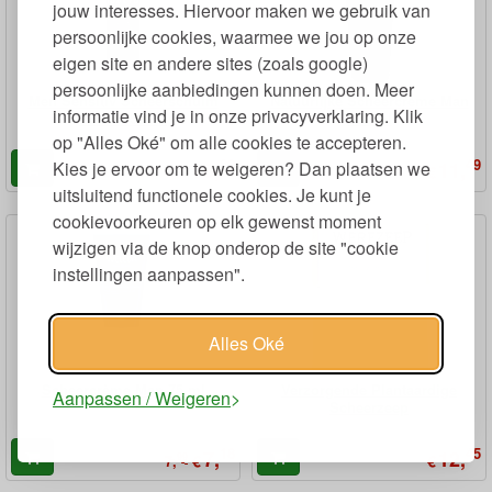
jouw interesses. Hiervoor maken we gebruik van
persoonlijke cookies, waarmee we jou op onze
eigen site en andere sites (zoals google)
persoonlijke aanbiedingen kunnen doen. Meer
Men Sensitiv Scheerschuim
Natuurlijke Scheercrème Man
informatie vind je in onze privacyverklaring. Klik
Foam 150 ml
100 ml
op "Alles Oké" om alle cookies te accepteren.
89
49
6,
11,
Kies je ervoor om te weigeren? Dan plaatsen we
€
€
uitsluitend functionele cookies. Je kunt je
cookievoorkeuren op elk gewenst moment
wijzigen via de knop onderop de site "cookie
instellingen aanpassen".
Alles Oké
Scheercrème Man 75 ml
Verzorgende Plantaardige
Aanpassen / Weigeren
Scheerzeep
18
45
7,
12,
99
€
€
7,