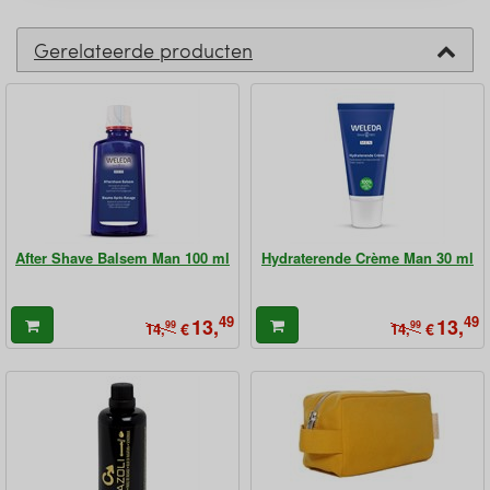
Gerelateerde producten
After Shave Balsem Man 100 ml
Hydraterende Crème Man 30 ml
49
49
13,
13,
99
€
99
€
14,
14,