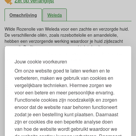
Zet op verlanglijst
Omschrijving
Weleda
Wilde Rozenolie van Weleda voor een zachte en verzorgde huid.
De verschillende oliën, zoals rozebottelolie en amandelolie,
hebben een verzorgende werking waardoor je huid zijdezacht
aanvoelt. De fijne geur van rozen maakt dat de olie
harmoniserend werkt. De olie kan tevens gebruikt worden voor
massages van nek, schouders en voeten.
Jouw cookie voorkeuren
Dit product is voorzien van het Natrue keurmerk voor
Om onze website goed te laten werken en te
natuurcosmetica.
verbeteren, maken we gebruik van cookies en
vergelijkbare technieken. Hiermee zorgen we
Eigenschappen Wilde Rozen
voor een betere en meer persoonlijke ervaring.
harmoniserende body olie
Functionele cookies zijn noodzakelijk en zorgen
Inhoud: 100 ml.
ervoor dat de website naar behoren functioneert
Van 100% natuurlijke ingrediënten
zodat je een bestelling kunt plaatsen. Daarnaast
Vrij van parabenen, synthetische conserveermiddelen,
zijn er cookies die een beperkte analyse doen
synthetische geur en kleurstoffen en ftalaten
van hoe de website wordt gebruikt waardoor we
Met geur van rozen
Handig doseerpompje