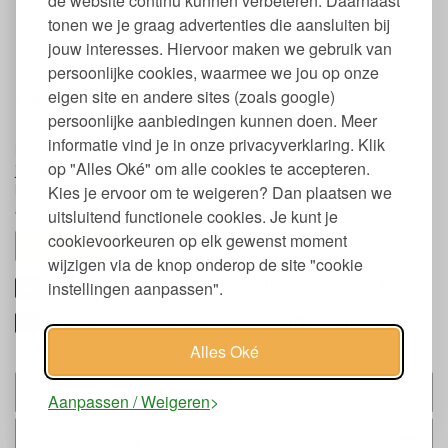
de website continu kunnen verbeteren. Daarnaast
Voor een zijdezachte huid
tonen we je graag advertenties die aansluiten bij
Dierproefvrij
jouw interesses. Hiervoor maken we gebruik van
Met Natrue kwaliteitslabel
persoonlijke cookies, waarmee we jou op onze
Gebruik body olie Wilde Rozen
eigen site en andere sites (zoals google)
persoonlijke aanbiedingen kunnen doen. Meer
De lichaamsolie is geschikt voor dagelijks gebruik, bij voorkeur na
informatie vind je in onze privacyverklaring. Klik
het douchen of badderen. Druppel een beetje wilde rozen olie op
op "Alles Oké" om alle cookies te accepteren.
je hand, wrijf je handen tegen elkaar en masseer de olie over je
lichaam totdat de olie helemaal is opgenomen. Ook te gebruiken
Kies je ervoor om te weigeren? Dan plaatsen we
als massageolie na een drukke dag.
uitsluitend functionele cookies. Je kunt je
cookievoorkeuren op elk gewenst moment
toon alles
wijzigen via de knop onderop de site "cookie
Ingrediënten Weleda Wilde Rozen huidolie
instellingen aanpassen".
Keurmerken en labels Weleda Wilde Rozen
Harmoniserende Body Olie
Alles Oké
Past bij
Aanpassen / Weigeren
Alternatieven