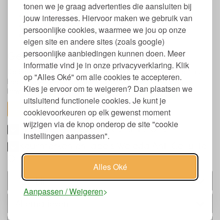
tonen we je graag advertenties die aansluiten bij
borstvoeding geven en bij ontsierde aderen!
Vegan
jouw interesses. Hiervoor maken we gebruik van
Dierproefvrij
persoonlijke cookies, waarmee we jou op onze
Natrue gecertificeerd
eigen site en andere sites (zoals google)
persoonlijke aanbiedingen kunnen doen. Meer
Gebruik Berken Cellulitis Olie Weleda
informatie vind je in onze privacyverklaring. Klik
De Berken Cellulitis Olie geeft het beste resultaat als je je 1 à 2
op "Alles Oké" om alle cookies te accepteren.
keer per dag in smeert. Masseer stevig in met draaiende
Kies je ervoor om te weigeren? Dan plaatsen we
bewegingen op een nog licht vochtige huid.
uitsluitend functionele cookies. Je kunt je
toon alles
cookievoorkeuren op elk gewenst moment
wijzigen via de knop onderop de site "cookie
Ingrediënten Berken Cellulitis Olie
instellingen aanpassen".
Keurmerken en labels Weleda Anti Cellulite
Olie
Alles Oké
Past bij
Aanpassen / Weigeren
Alternatieven