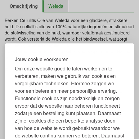
Omschrijving
Weleda
Berken Cellulitis Olie van Weleda voor een gladdere, strakkere
huid. De cellulitis olie van 100% natuurlijke ingrediënten stimuleert
de stofwisseling van de huid, waardoor vetafbraak gestimuleerd
wordt. Ook versterkt de Weleda olie het bindweefsel, wat zorgt
voor een gladde en soepele huid.
Deze natuurlijke body olie is geschikt voor veganisten en Natrue
gecertificeerd.
Jouw cookie voorkeuren
Om onze website goed te laten werken en te
Eigenschappen Berken Cellulitis Olie
verbeteren, maken we gebruik van cookies en
Inhoud: 100 ml.
vergelijkbare technieken. Hiermee zorgen we
Van 100% natuurlijke ingrediënten
voor een betere en meer persoonlijke ervaring.
Vrij van parabenen, synthetische conserveermiddelen,
Functionele cookies zijn noodzakelijk en zorgen
synthetische geur en kleurstoffen en ftalaten
ervoor dat de website naar behoren functioneert
Geur van cipres en grapefruit
Met handig doseerpompje
zodat je een bestelling kunt plaatsen. Daarnaast
Vermindert cellulitis
zijn er cookies die een beperkte analyse doen
Zichtbaar resultaat na twee weken
van hoe de website wordt gebruikt waardoor we
Voor tweemaal dagelijks gebruik
de website continu kunnen verbeteren. Daarnaast
Niet geschikt voor zwangere vrouwen, vrouwen die