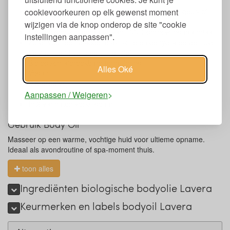
Biologische gecertificeerd
cookievoorkeuren op elk gewenst moment
Vrij van microplastics, siliconen en kunstmatige geur- of
kleurstoffen.
wijzigen via de knop onderop de site "cookie
Fles en dop zijn gemaakt van 100% gerecycled materiaal
instellingen aanpassen".
Zorgt voor een gladde, elastische en gehydrateerde huid
Verzacht en hydrateert intensief
Biologisch afbreekbare formulering
Alles Oké
Vegan
Dierproefvrij
Natrue gecertificeerd
Aanpassen / Weigeren
In 2 varinaten verkrijgbaar
Gebruik Body Oil
Masseer op een warme, vochtige huid voor ultieme opname.
Ideaal als avondroutine of spa-moment thuis.
toon alles
Ingrediënten biologische bodyolie Lavera
Keurmerken en labels bodyoil Lavera