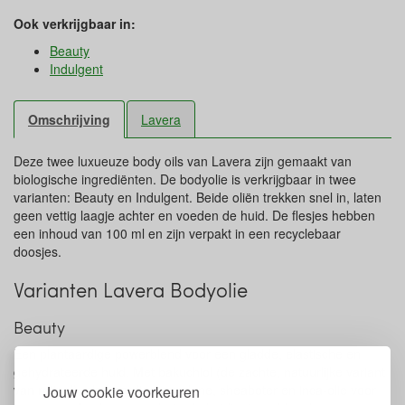
Ook verkrijgbaar in:
Beauty
Indulgent
Omschrijving
Lavera
Deze twee luxueuze body oils van Lavera zijn gemaakt van
biologische ingrediënten. De bodyolie is verkrijgbaar in twee
varianten: Beauty en Indulgent. Beide oliën trekken snel in, laten
geen vettig laagje achter en voeden de huid. De flesjes hebben
een inhoud van 100 ml en zijn verpakt in een recyclebaar
doosjes.
Varianten Lavera Bodyolie
Beauty
Een plantaardige powerblend voor een gladde, elastische en
gehydrateerde huid. Met bakuchiol (de zachte, natuurlijke variant
van retinol), plantaardige squalane, sheaboter en inca-olie voor
Jouw cookie voorkeuren