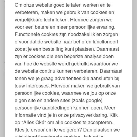
een gezonde glow en verbeterde huidtextuur. Ideaal voor
Om onze website goed te laten werken en te
huidversteviging en een egalere teint.
verbeteren, maken we gebruik van cookies en
Verbetert elasticiteit en ondersteunt collageenproductie
vergelijkbare technieken. Hiermee zorgen we
Bakuchiol: huidvernieuwing zonder irritatie
voor een betere en meer persoonlijke ervaring.
Beschermt tegen vochtverlies
Functionele cookies zijn noodzakelijk en zorgen
Lichte textuur, snel opgenomen
ervoor dat de website naar behoren functioneert
Indulgent
zodat je een bestelling kunt plaatsen. Daarnaast
zijn er cookies die een beperkte analyse doen
Een zachte, bloemige geur en een intens voedende werking:
deze olie is pure ontspanning in een flesje. Met biologische
van hoe de website wordt gebruikt waardoor we
amandelolie en magnolia-extract kalmeert deze olie je huid én je
de website continu kunnen verbeteren. Daarnaast
hoofd.
tonen we je graag advertenties die aansluiten bij
Verzacht en hydrateert intensief
jouw interesses. Hiervoor maken we gebruik van
Ondersteunt huidregeneratie
persoonlijke cookies, waarmee we jou op onze
Ontspannende geurervaring
eigen site en andere sites (zoals google)
Rijke olie die toch snel intrekt
persoonlijke aanbiedingen kunnen doen. Meer
Eigenschappen biologische Body Oil
informatie vind je in onze privacyverklaring. Klik
Lavera
op "Alles Oké" om alle cookies te accepteren.
Kies je ervoor om te weigeren? Dan plaatsen we
Inhoud: 100 ml.
uitsluitend functionele cookies. Je kunt je