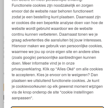
Gaat pluizen van het haar tegen
Functionele cookies zijn noodzakelijk en zorgen
Verpakking van 90% gerecycled papier, FSC gecertificeerd
Vegan
ervoor dat de website naar behoren functioneert
Dierproef vrij
zodat je een bestelling kunt plaatsen. Daarnaast zijn
Ecocert biologisch gecertificeerd
er cookies die een beperkte analyse doen van hoe de
website wordt gebruikt waardoor we de website
Ingrediënten haarmousse
continu kunnen verbeteren. Daarnaast tonen we je
INCI: Aqua, Coco Glucoside, Punica Granatum Fruit Water*,
graag advertenties die aansluiten bij jouw interesses.
Sorbitol Sodium Cocoyl Glutamate, Disodium Cocoyl Glutamate,
Hiervoor maken we gebruik van persoonlijke cookies,
Alcohol , Lycium Barbarum Fruit Extract*, Glycerin, Sodium PCA,
waarmee we jou op onze eigen site en andere sites
Phytic Acid, Hydrolyzed Wheat Protein, Parfum, Limonene ,
Linalool, Citronellol
(zoals google) persoonlijke aanbiedingen kunnen
doen. Meer informatie vind je in onze
* organically grown
privacyverklaring. Klik op "Alles Oké" om alle cookies
100% of the total ingredients are from natural origin
96% of plant ingredients are from Organic Farming
te accepteren. Kies je ervoor om te weigeren? Dan
15% of the total ingredients are from Organic Farming
plaatsen we uitsluitend functionele cookies. Je kunt
je cookievoorkeuren op elk gewenst moment wijzigen
toon alles
via de knop onderop de site "cookie instellingen
Keurmerken natuurlijke hair mousse gloss &
aanpassen".
volume