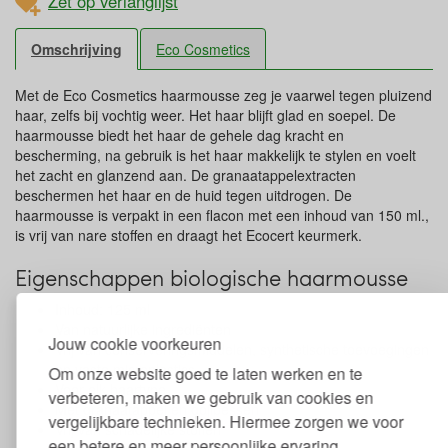
Zet op verlanglijst
Omschrijving
Eco Cosmetics
Met de Eco Cosmetics haarmousse zeg je vaarwel tegen pluizend
haar, zelfs bij vochtig weer. Het haar blijft glad en soepel. De
haarmousse biedt het haar de gehele dag kracht en
bescherming, na gebruik is het haar makkelijk te stylen en voelt
het zacht en glanzend aan. De granaatappelextracten
beschermen het haar en de huid tegen uitdrogen. De
haarmousse is verpakt in een flacon met een inhoud van 150 ml.,
is vrij van nare stoffen en draagt het Ecocert keurmerk.
Eigenschappen biologische haarmousse
Inhoud: 125 ml
Van natuurlijke ingrediënten
Jouw cookie voorkeuren
Vrij van conserveringsmiddelen, synthetische toevoegingen
en vaste microplastics
Om onze website goed te laten werken en te
Voor elk haartype
verbeteren, maken we gebruik van cookies en
Met granaatappel en gojibessen
vergelijkbare technieken. Hiermee zorgen we voor
Vrij van schadelijke stoffen
een betere en meer persoonlijke ervaring.