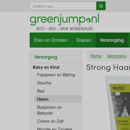
ECO - BIO - FAIR WARENHUIS
Eten en Drinken
Slapen
Verzorging
Home
Verzorging
Verzorging
Strong Haar
Baby en Kind
Fopspeen en Bijtring
Douche
Bad
Haren
Bodylotion en
Babyolie
Crème en Zalf
Mondje en Tandjes