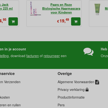
k Jack
Paars en Roze
ay 225 ml
Biologische Haarmascara
M
voor Kinderen
95
49
4,
19,
€
en in je account
Heb 
telling
, download
facturen
of
retourneer
een
Onz
nservice
Overige
am Verzenden
Algemene Voorwaarden
Privacy verklaring
kosten
Productinformatie
ren en ruilen
Pers