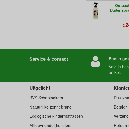
Outbac
Buitenspr
2
€
Service & contact
Snel regel
Volg je
bes
artikel.
Uitgelicht
Klante
RVS Schoolbekers
Duurza
Natuurlijke zonnebrand
Betalen
Ecologische kindermatrassen
Verzend
Milieuvriendelijke luiers
Retourne