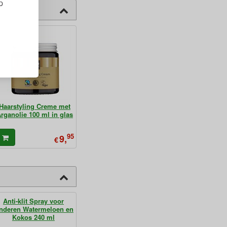
p
Haarstyling Creme met
rganolie 100 ml in glas
95
9,
€
Anti-klit Spray voor
inderen Watermeloen en
Kokos 240 ml