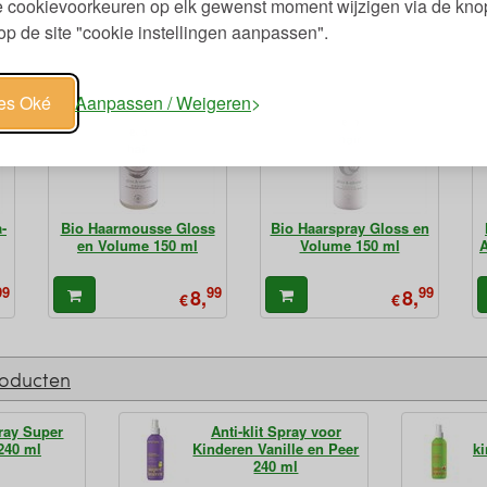
je cookievoorkeuren op elk gewenst moment wijzigen via de kno
p de site "cookie instellingen aanpassen".
les Oké
Aanpassen / Weigeren
-
Bio Haarmousse Gloss
Bio Haarspray Gloss en
en Volume 150 ml
Volume 150 ml
A
99
99
99
8,
8,
€
€
roducten
pray Super
Anti-klit Spray voor
240 ml
Kinderen Vanille en Peer
k
240 ml