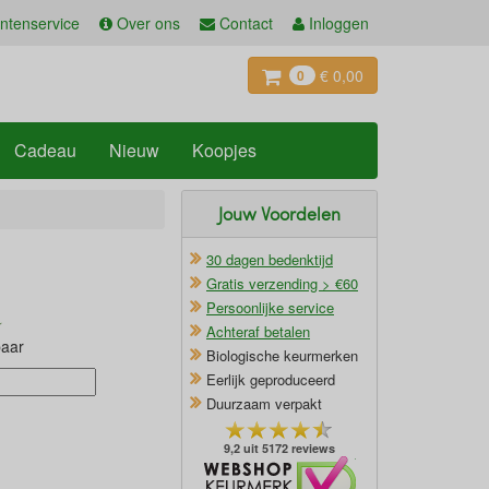
ntenservice
Over ons
Contact
Inloggen
€ 0,00
0
Cadeau
Nieuw
Koopjes
Jouw Voordelen
30 dagen bedenktijd
Gratis verzending > €60
Persoonlijke service
Achteraf betalen
baar
Biologische keurmerken
Eerlijk geproduceerd
Duurzaam verpakt
9,2 uit 5172 reviews
Oficieel Partner van Webshopkeurmerk