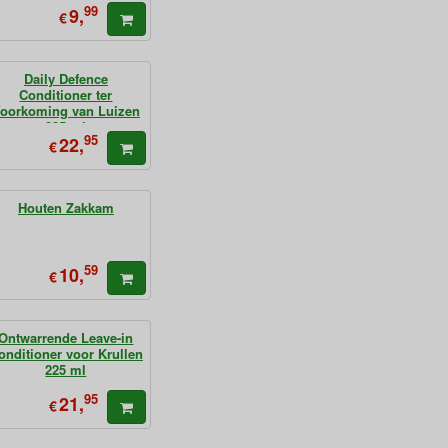
99
9,
€
Daily Defence
Conditioner ter
oorkoming van Luizen
225 ml
95
22,
€
Houten Zakkam
59
10,
€
Ontwarrende Leave-in
onditioner voor Krullen
225 ml
95
21,
€