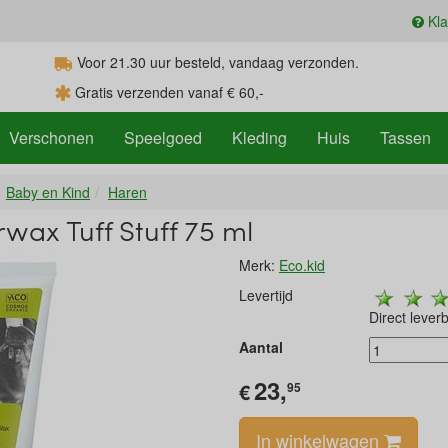
Kla
Voor 21.30
uur
besteld, vandaag verzonden.
Gratis verzenden vanaf € 60,-
Verschonen
Speelgoed
Kleding
Huis
Tassen
Baby en Kind
Haren
wax Tuff Stuff 75 ml
Merk:
Eco.kid
Levertijd
Direct lever
Aantal
23,
€
95
In winkelwagen