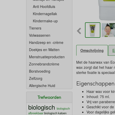
Anti Hoofdluis
Kindernagellak
Kindermake-up
Tieners
Volwassenen
Handzeep en -crème
Doekjes en Watten
Omschrijving
E
Menstruatieproducten
Met de haarwax van Eco.k
Zonnebrandcrème
wax zorgt dat het haar m
Borstvoeding
sterke fixatie is speci
Zelfzorg
Eigenschappen 
Allergische Huid
Haar wax voor ki
Inhoud: 75 ml.
Trefwoorden
Vrij van parabene
biologisch
Geschikt voor de
biologisch
Voor dagelijks ge
afbreekbaar
biologisch katoen