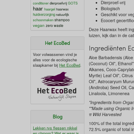
Dierproef-vrij
conditioner
dierproefvrij
GOTS
haar
Biologisch
haargel
haarwax
Geschikt voor ve
huidverzorging
natuurlijk
shampoo
schoonmaken
Ecocert gecertifi
vegan
zero waste
Deze Haarwax heeft ingr
luizen, kijk dan in de c
Het EcoBed
Ingrediënten E
Voor volwassenen vind je
Aloe Barbadensis (Aloe
alles voor de ecologische
(Coconut) Oil*, Ethanol
slaapkamer bij
Het EcoBed
.
Alkanes, Coco-Caprylat
Myrtle) Leaf Oil*, Citr
Oil*, Astrocaryum Muru
(Andiroba) Seed Oil, Car
Linaloola, Limonenea
*Ingredients from Orga
**Made using Organic I
π Wild Harvested
Blog
100% of the total ingred
Lekken rvs flessen nikkel
72.5% organic of total 
en chroom? Wat er waar is