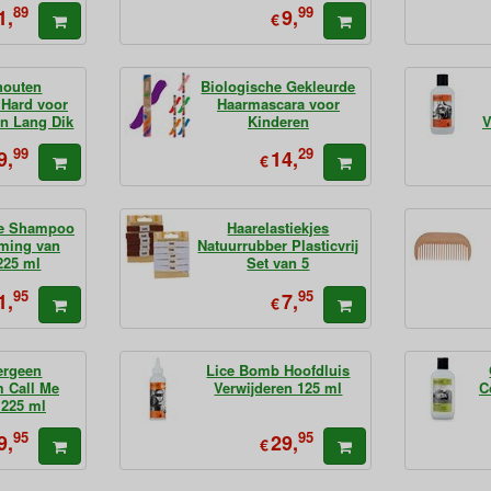
89
99
1,
9,
€
houten
Biologische Gekleurde
 Hard voor
Haarmascara voor
en Lang Dik
Kinderen
V
ar
99
29
9,
14,
€
ce Shampoo
Haarelastiekjes
oming van
Natuurrubber Plasticvrij
225 ml
Set van 5
95
95
1,
7,
€
ergeen
Lice Bomb Hoofdluis
 Call Me
Verwijderen 125 ml
C
 225 ml
95
95
9,
29,
€