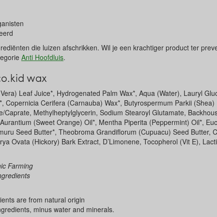
ganisten
ceerd
ediënten die luizen afschrikken. Wil je een krachtiger product ter prev
ategorie
Anti Hoofdluis
.
co.kid wax
 Vera) Leaf Juice*, Hydrogenated Palm Wax*, Aqua (Water), Lauryl Glu
**, Copernicia Cerifera (Carnauba) Wax*, Butyrospermum Parkii (Shea) 
e/Caprate, Methylheptylglycerin, Sodium Stearoyl Glutamate, Backhous
us Aurantium (Sweet Orange) Oil*, Mentha Piperita (Peppermint) Oil*, Eu
muru Seed Butter*, Theobroma Grandiflorum (Cupuacu) Seed Butter, 
ya Ovata (Hickory) Bark Extract, D’Limonene, Tocopherol (Vit E), Lactic
nic Farming
ngredients
ients are from natural origin
ingredients, minus water and minerals.