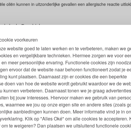
e oliën kunnen in uitzonderlijke gevallen een allergische reactie uitlo
 labels Eco.kid
cookie voorkeuren
ze website goed te laten werken en te verbeteren, maken we g
ookies en vergelijkbare technieken. Hiermee zorgen we voor ee
 en meer persoonlijke ervaring. Functionele cookies zijn noodza
gen ervoor dat de website naar behoren functioneert zodat je e
ling kunt plaatsen. Daarnaast zijn er cookies die een beperkte
se doen van hoe de website wordt gebruikt waardoor we de web
u kunnen verbeteren. Daarnaast tonen we je graag advertenties
e
Detango Daily Tonic
iten bij jouw interesses. Hiervoor maken we gebruik van persoo
Anti-Klitspray Leave-in
s, waarmee we jou op onze eigen site en andere sites (zoals g
Conditioner 225 ml
nlijke aanbiedingen kunnen doen. Meer informatie vind je in o
95
95
22,
€
yverklaring. Klik op "Alles Oké" om alle cookies te accepteren. 
 om te weigeren? Dan plaatsen we uitsluitend functionele cooki