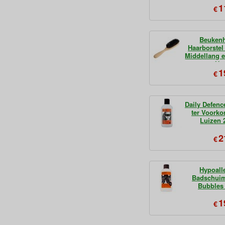
1
€
Beuken
Haarborstel
Middellang 
Ha
1
€
Daily Defen
ter Voork
Luizen 
2
€
Hypoall
Badschuim
Bubbles
1
€