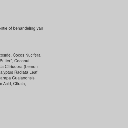
entie of behandeling van
coside, Cocos Nucifera
Butter*, Coconut
ia Citriodora (Lemon
calyptus Radiata Leaf
Carapa Guaianensis
 Acid, Citrala,