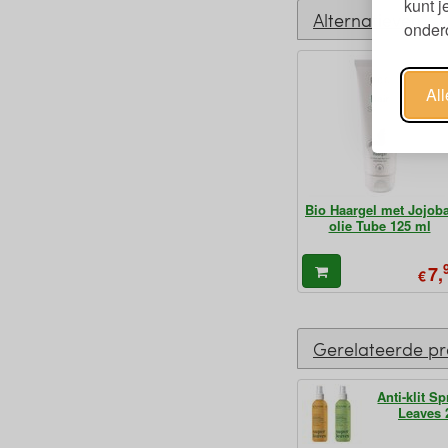
kunt 
Alternatieven
ondero
Al
Bio Haargel met Jojoba
olie Tube 125 ml
7,
€
Gerelateerde p
Anti-klit S
Leaves 