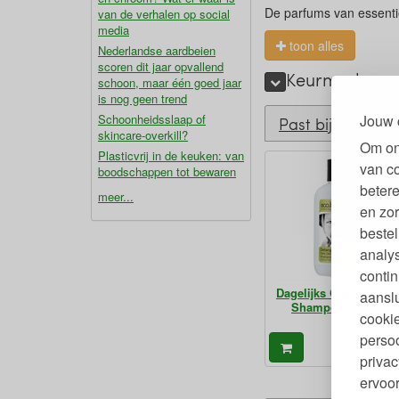
De parfums van essentiël
van de verhalen op social
media
toon alles
Nederlandse aardbeien
scoren dit jaar opvallend
Keurmerken en
schoon, maar één goed jaar
is nog geen trend
Jouw 
Schoonheidsslaap of
Past bij
skincare-overkill?
Om on
Plasticvrij in de keuken: van
van c
boodschappen tot bewaren
betere
meer...
en zor
bestel
analy
contin
Dagelijks Ontwarrend
aanslu
Shampoo 225 ml
cookie
persoo
21,
€
privac
ervoor