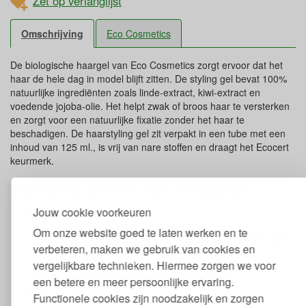
Zet op verlanglijst
Omschrijving
Eco Cosmetics
De biologische haargel van Eco Cosmetics zorgt ervoor dat het
haar de hele dag in model blijft zitten. De styling gel bevat 100%
natuurlijke ingrediënten zoals linde-extract, kiwi-extract en
voedende jojoba-olie. Het helpt zwak of broos haar te versterken
en zorgt voor een natuurlijke fixatie zonder het haar te
beschadigen. De haarstyling gel zit verpakt in een tube met een
inhoud van 125 ml., is vrij van nare stoffen en draagt het Ecocert
keurmerk.
Eigenschappen biologische haargel
Jouw cookie voorkeuren
Inhoud: 125 ml
Van natuurlijke ingrediënten
Om onze website goed te laten werken en te
Vrij van conserveringsmiddelen, synthetische toevoegingen
verbeteren, maken we gebruik van cookies en
en vaste microplastics
vergelijkbare technieken. Hiermee zorgen we voor
Met linde- en kiwi extract en jojoba-olie
Voor elk haartype
een betere en meer persoonlijke ervaring.
Vrij van schadelijke stoffen
Functionele cookies zijn noodzakelijk en zorgen