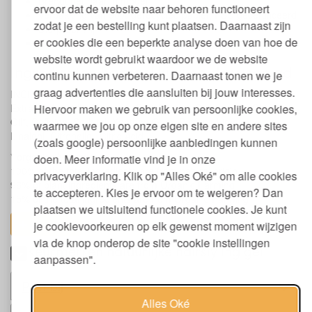
Brengt het haar in model
ervoor dat de website naar behoren functioneert
Verpakking van 90% gerecycled papier, FSC gecertificeerd
zodat je een bestelling kunt plaatsen. Daarnaast zijn
Dierproef vrij
er cookies die een beperkte analyse doen van hoe de
Ecocert biologisch gecertificeerd
website wordt gebruikt waardoor we de website
Ingrediënten haargel kiwi en druivenblad
continu kunnen verbeteren. Daarnaast tonen we je
graag advertenties die aansluiten bij jouw interesses.
INCI: Aqua, Betula Alba Extract*, Alcohol, Vitis Vinifera Leaf
Hiervoor maken we gebruik van persoonlijke cookies,
Extract*, Actinidia Chinensis Fruit Extract, Simmondsia Chinensis
Oil*, Caffeine, Sorbitol, Xanthan Gum, Parfum, Limonene,
waarmee we jou op onze eigen site en andere sites
Linalool, Citronellol, Citric Acid
(zoals google) persoonlijke aanbiedingen kunnen
* organically grown
doen. Meer informatie vind je in onze
100% of the total ingredients are from natural origin
privacyverklaring. Klik op "Alles Oké" om alle cookies
96% of plant ingredients are from Organic Farming
te accepteren. Kies je ervoor om te weigeren? Dan
15% of the total ingredients are from Organic Farming
plaatsen we uitsluitend functionele cookies. Je kunt
toon alles
je cookievoorkeuren op elk gewenst moment wijzigen
via de knop onderop de site "cookie instellingen
Keurmerken natuurlijke hairstyling gel
aanpassen".
Past bij
Alles Oké