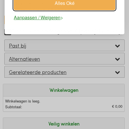
Alles Oké
Diameter: 1 cm
Afmeting doosje: 7,8 x 8,3 x 2 cm
Aanpassen / Weigeren
toon alles
Gebruik en ondergrond Kitpas rijst waxkrijt
Past bij
Alternatieven
Gerelateerde producten
Winkelwagen
Winkelwagen is leeg.
€ 0,00
Subtotaal:
Veilig winkelen