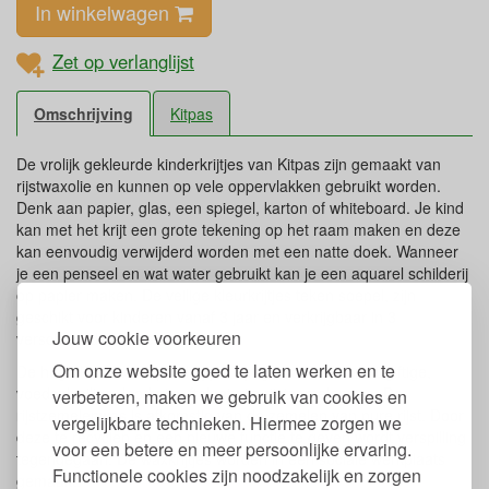
In winkelwagen
Zet op verlanglijst
Omschrijving
Kitpas
De vrolijk gekleurde kinderkrijtjes van Kitpas zijn gemaakt van
rijstwaxolie en kunnen op vele oppervlakken gebruikt worden.
Denk aan papier, glas, een spiegel, karton of whiteboard. Je kind
kan met het krijt een grote tekening op het raam maken en deze
kan eenvoudig verwijderd worden met een natte doek. Wanneer
je een penseel en wat water gebruikt kan je een aquarel schilderij
op papier maken. De veilige kleurkrijtjes teken soepel, zijn
geschikt voor kinderen vanaf 3 jaar en verkrijgbaar in 3
Jouw cookie voorkeuren
verschillende kleuren sets.
Om onze website goed te laten werken en te
De hoge kwaliteit Kitpas krijtjes zijn gemaakt van niet-giftige,
voedselveilige, loodvrije, ftalaatvrije rijstzemelenwas. De
verbeteren, maken we gebruik van cookies en
rijstzemelenwas is afkomstig van de zemelen van pure rijst. Door
vergelijkbare technieken. Hiermee zorgen we
deze te recyclen en een nieuwe functie te geven wordt verspilling
voor een betere en meer persoonlijke ervaring.
tegengegaan. De waxkrijtjes worden in een sociale werkplaats
Functionele cookies zijn noodzakelijk en zorgen
gemaakt.