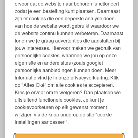
ervoor dat de website naar behoren functioneert
Eigenschappen krijtjes Kitpas
zodat je een bestelling kunt plaatsen. Daarnaast
zijn er cookies die een beperkte analyse doen
Set van 6 gekleurde krijtjes
van hoe de website wordt gebruikt waardoor we
Gemaakt van rijstwaxolie
de website continu kunnen verbeteren. Daarnaast
Met papieren wikkel
Geschikt voor papier, raam, glas, whiteboard en spiegel
tonen we je graag advertenties die aansluiten bij
Voedselveilig. Bevat geen schadelijke stoffen
jouw interesses. Hiervoor maken we gebruik van
Makkelijk verwijderbaar met een natte doek (geen papier)
persoonlijke cookies, waarmee we jou op onze
van ieder niet-poreus oppervalk
eigen site en andere sites (zoals google)
Wateroplosbaar
persoonlijke aanbiedingen kunnen doen. Meer
Verpakt in een doosje Verpakt in een doosje van 80%
gerecycled papier en 70% gerecycled PET
informatie vind je in onze privacyverklaring. Klik
Doosje met vrolijke tekening van kunstenaars
op "Alles Oké" om alle cookies te accepteren.
Geschikt vanaf 3 jaar
Kies je ervoor om te weigeren? Dan plaatsen we
Verschillende kleurensets beschikbaar:
uitsluitend functionele cookies. Je kunt je
Primary
cookievoorkeuren op elk gewenst moment
Pastel
Nature
wijzigen via de knop onderop de site "cookie
instellingen aanpassen".
Afmeting kinderkrijt rijstwaxolie
Lengte: 7,4 cm