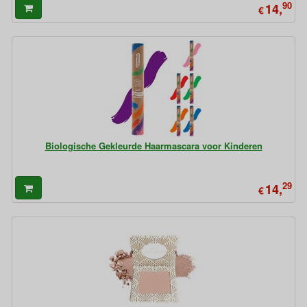
90
14,
€
Biologische Gekleurde Haarmascara voor Kinderen
29
14,
€