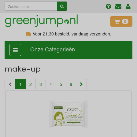
0
Voor 21.30
besteld, vandaag verzonden.
Onze Categorieën
categorie
aan,
uit
make-up
(current)
1
2
3
4
5
6