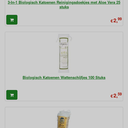
3-In-1 Biologisch Katoenen Reinigingsdoekjes met Aloe Vera 25
stuks
99
2,
€
Biologisch Katoenen Wattenschijfjes 100 Stuks
59
2,
€