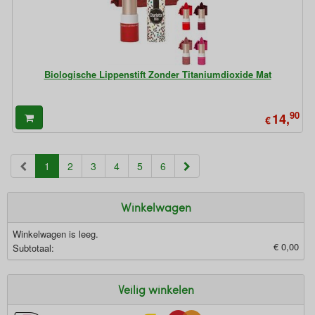
Biologische Lippenstift Zonder Titaniumdioxide Mat
90
14,
€
(current)
1
2
3
4
5
6
Winkelwagen
Winkelwagen is leeg.
€ 0,00
Subtotaal:
Veilig winkelen