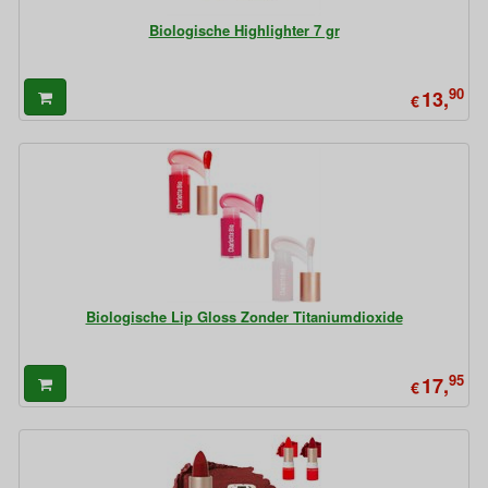
Biologische Highlighter 7 gr
90
13,
€
Biologische Lip Gloss Zonder Titaniumdioxide
95
17,
€