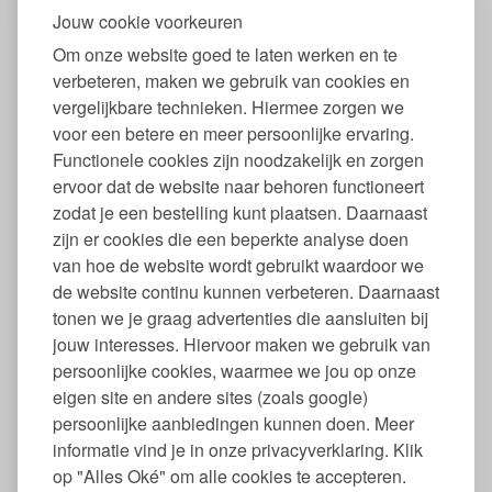
Jouw cookie voorkeuren
95
24,
€
Om onze website goed te laten werken en te
verbeteren, maken we gebruik van cookies en
vergelijkbare technieken. Hiermee zorgen we
voor een betere en meer persoonlijke ervaring.
Functionele cookies zijn noodzakelijk en zorgen
ervoor dat de website naar behoren functioneert
zodat je een bestelling kunt plaatsen. Daarnaast
zijn er cookies die een beperkte analyse doen
Camperbusje met Surfplank Duurzaam Hout
van hoe de website wordt gebruikt waardoor we
de website continu kunnen verbeteren. Daarnaast
tonen we je graag advertenties die aansluiten bij
50
17,
€
jouw interesses. Hiervoor maken we gebruik van
persoonlijke cookies, waarmee we jou op onze
eigen site en andere sites (zoals google)
persoonlijke aanbiedingen kunnen doen. Meer
informatie vind je in onze privacyverklaring. Klik
op "Alles Oké" om alle cookies te accepteren.