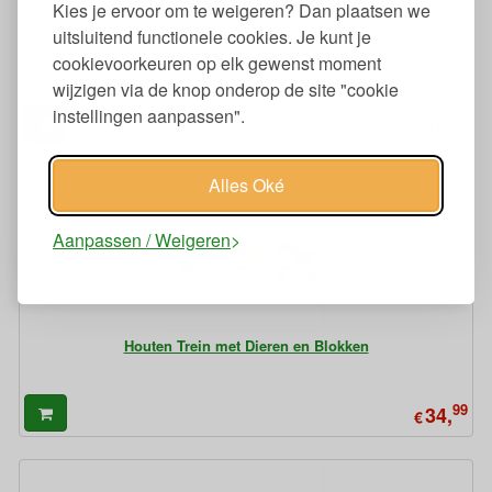
Kies je ervoor om te weigeren? Dan plaatsen we
uitsluitend functionele cookies. Je kunt je
Trekwagen van Gerecycled Materiaal
cookievoorkeuren op elk gewenst moment
wijzigen via de knop onderop de site "cookie
instellingen aanpassen".
49
45,
€
Alles Oké
Aanpassen / Weigeren
Houten Trein met Dieren en Blokken
99
34,
€