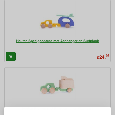
Houten Speelgoedauto met Aanhanger en Surfplank
95
24,
€
Houten Pick-up met Paardentrailer Plasticvrij