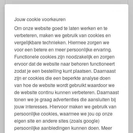
99
16,
€
Jouw cookie voorkeuren
Om onze website goed te laten werken en te
verbeteren, maken we gebruik van cookies en
vergelijkbare technieken. Hiermee zorgen we
voor een betere en meer persoonlijke ervaring.
Functionele cookies zijn noodzakelijk en zorgen
ervoor dat de website naar behoren functioneert
zodat je een bestelling kunt plaatsen. Daarnaast
Bouwpakket draaimolen op zonne-energie
zijn er cookies die een beperkte analyse doen
van hoe de website wordt gebruikt waardoor we
95
16,
€
de website continu kunnen verbeteren. Daarnaast
tonen we je graag advertenties die aansluiten bij
jouw interesses. Hiervoor maken we gebruik van
persoonlijke cookies, waarmee we jou op onze
eigen site en andere sites (zoals google)
persoonlijke aanbiedingen kunnen doen. Meer