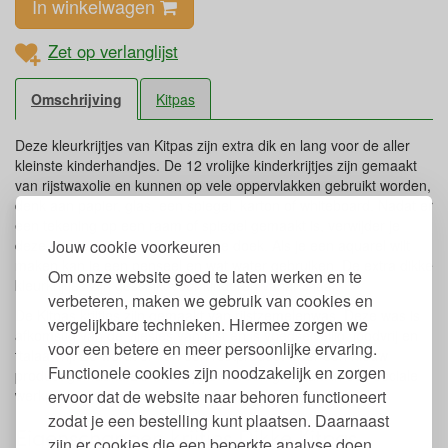
In winkelwagen
Zet op verlanglijst
Omschrijving
Kitpas
Deze kleurkrijtjes van Kitpas zijn extra dik en lang voor de aller
kleinste kinderhandjes. De 12 vrolijke kinderkrijtjes zijn gemaakt
van rijstwaxolie en kunnen op vele oppervlakken gebruikt worden,
denk aan papier, glas, een spiegel, karton of whiteboard. Nadat er
een tekening op een raam of spiegel gemaakt is, verwijder je
Jouw cookie voorkeuren
deze eenvoudig met een vochtige doek. Als je een aquarel wilt
maken kan je een penseel en wat water gebruiken. De extra dikke
Om onze website goed te laten werken en te
kleurkrijtjes zijn geschikt voor kinderen vanaf 3 jaar.
verbeteren, maken we gebruik van cookies en
De Kitpas krijtjes zijn gemaakt van rijstzemelenwas. Deze was is
vergelijkbare technieken. Hiermee zorgen we
afkomstig van de vliesjes van rijst en is voedselveilig, loodvrij en
voor een betere en meer persoonlijke ervaring.
ftalaatvrij. Zo wordt er van een restproduct weer een nieuw
Functionele cookies zijn noodzakelijk en zorgen
product gemaakt. De waskrijtjes worden gemaakt in een sociale
ervoor dat de website naar behoren functioneert
werkplaats.
zodat je een bestelling kunt plaatsen. Daarnaast
Eigenschappen krijtjes Dikke Kitpas
zijn er cookies die een beperkte analyse doen