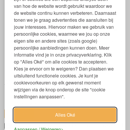
van hoe de website wordt gebruikt waardoor we
Set van 12 gekleurde krijtjes
Extra dik voor goede grip
de website continu kunnen verbeteren. Daarnaast
Gemaakt van rijstwaxolie
tonen we je graag advertenties die aansluiten bij
Met papieren wikkel
jouw interesses. Hiervoor maken we gebruik van
Geschikt voor papier, raam, glas, whiteboard en spiegel
persoonlijke cookies, waarmee we jou op onze
Bevat geen schadelijke stoffen
eigen site en andere sites (zoals google)
Makkelijk verwijderbaar met een natte doek (geen papier)
van ieder niet-poreus oppervalk
persoonlijke aanbiedingen kunnen doen. Meer
Wateroplosbaar
informatie vind je in onze privacyverklaring. Klik
Verpakt in een doosje met vrolijke tekening
op "Alles Oké" om alle cookies te accepteren.
van kunstenaars
Kies je ervoor om te weigeren? Dan plaatsen we
Geschikt vanaf 3 jaar
uitsluitend functionele cookies. Je kunt je
Afmeting kinderkrijt rijstwaxolie
cookievoorkeuren op elk gewenst moment
wijzigen via de knop onderop de site "cookie
Lengte: 9,4 cm
instellingen aanpassen".
Diameter: 1,5 cm
Afmeting doos: 11,6 x 24,2 x 2,2 cm
toon alles
Alles Oké
Gebruik en ondergrond Kitpas rijst waxkrijt
Aanpassen / Weigeren