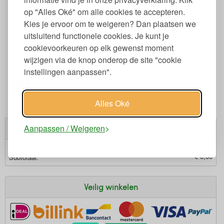
op "Alles Oké" om alle cookies te accepteren.
Kies je ervoor om te weigeren? Dan plaatsen we
uitsluitend functionele cookies. Je kunt je
cookievoorkeuren op elk gewenst moment
Biologisch Kussen 60x70 Kapok Stevig 800 gr
wijzigen via de knop onderop de site "cookie
instellingen aanpassen".
95
84,
€
Alles Oké
Aanpassen / Weigeren
Winkelwagen
Winkelwagen is leeg.
€ 0,00
Subtotaal:
Veilig winkelen