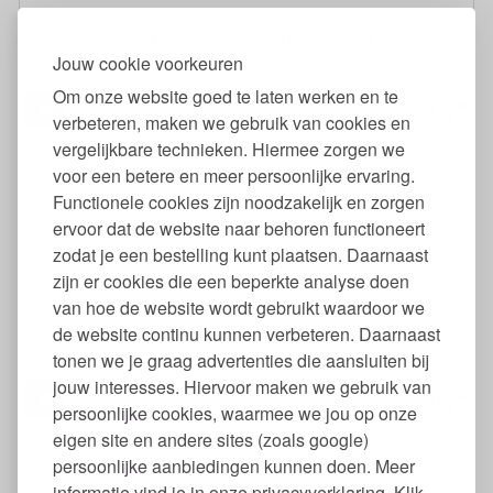
Biologisch Hoofdkussen 50x60 Kapok Zacht 500 gr
Jouw cookie voorkeuren
Om onze website goed te laten werken en te
49
47,
€
verbeteren, maken we gebruik van cookies en
vergelijkbare technieken. Hiermee zorgen we
voor een betere en meer persoonlijke ervaring.
Functionele cookies zijn noodzakelijk en zorgen
ervoor dat de website naar behoren functioneert
zodat je een bestelling kunt plaatsen. Daarnaast
zijn er cookies die een beperkte analyse doen
van hoe de website wordt gebruikt waardoor we
Biologisch Hoofdkussen 60x70 Kapok Medium 650 gr
de website continu kunnen verbeteren. Daarnaast
tonen we je graag advertenties die aansluiten bij
jouw interesses. Hiervoor maken we gebruik van
49
76,
€
persoonlijke cookies, waarmee we jou op onze
eigen site en andere sites (zoals google)
persoonlijke aanbiedingen kunnen doen. Meer
informatie vind je in onze privacyverklaring. Klik