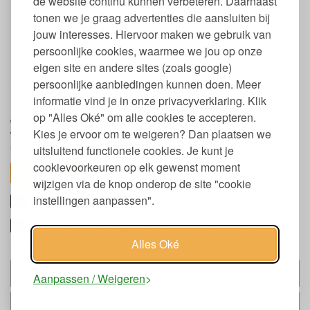
de website continu kunnen verbeteren. Daarnaast
Tijk: 100% biologisch katoen, GOTS gecertificeerd
tonen we je graag advertenties die aansluiten bij
Geschikt voor zijslapers met een groot postuur
jouw interesses. Hiervoor maken we gebruik van
Zelfreinigend
persoonlijke cookies, waarmee we jou op onze
Diervriendelijk: geen dierenleed bij de productie
eigen site en andere sites (zoals google)
Kussen biologische wol met wolvet
persoonlijke aanbiedingen kunnen doen. Meer
informatie vind je in onze privacyverklaring. Klik
Een groot voordeel van schapenwol is dat het zelfreinigend is
op "Alles Oké" om alle cookies te accepteren.
door een klein percentage natuurlijk wolvet (lanoline) wat in de
Kies je ervoor om te weigeren? Dan plaatsen we
wol achterblijft. Het laagje lanoline werkt vuilafstotend. Wol is ook
uitstekend vocht- en warmte regulerend wat heerlijk slaapt.
uitsluitend functionele cookies. Je kunt je
cookievoorkeuren op elk gewenst moment
toon alles
wijzigen via de knop onderop de site "cookie
Maat en gewicht Yumeko kussen wol eco
instellingen aanpassen".
Onderhoud en gebruik bio schapenwol
kussen
Alles Oké
Past bij
Aanpassen / Weigeren
Alternatieven