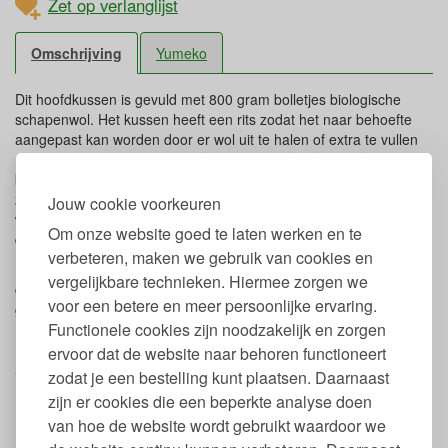
Zet op verlanglijst
Omschrijving
Yumeko
Dit hoofdkussen is gevuld met 800 gram bolletjes biologische
schapenwol. Het kussen heeft een rits zodat het naar behoefte
aangepast kan worden door er wol uit te halen of extra te vullen
met de los verkrijgbare navulzakjes wol. Yumeko eco wollen
kussen is een stevig en veerkrachtig kussen geschikt voor
zijslapers met een groter postuur. Door het van nature aanwezige
Jouw cookie voorkeuren
wolvet blijft het kussen stofvrij en huisstofmijt houdt niet van het
Om onze website goed te laten werken en te
droge slaapklimaat van wol.
verbeteren, maken we gebruik van cookies en
Het kussen is gevuld met maar liefst 800 gram GOTS
vergelijkbare technieken. Hiermee zorgen we
gecertificeerd biologische schapenwol. De zachte tijk eromheen is
voor een betere en meer persoonlijke ervaring.
gemaakt van wit en soepel biologisch katoen.
Functionele cookies zijn noodzakelijk en zorgen
Eigenschappen Yumeko hoofdkussen bio
ervoor dat de website naar behoren functioneert
wol
zodat je een bestelling kunt plaatsen. Daarnaast
zijn er cookies die een beperkte analyse doen
Vulling van 800 gram biologisch schapenwol
van hoe de website wordt gebruikt waardoor we
Afmeting: 60 x 70 cm
Hardheid: Stevig