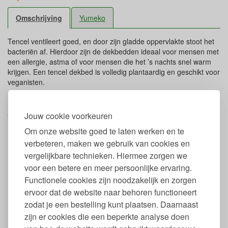
Omschrijving
Yumeko
Tencel ventileert goed, en door zijn gladde oppervlakte stoot het
bacteriën af. Hierdoor zijn de dekbedden ideaal voor mensen met
een allergie, astma of voor mensen die het ’s nachts snel warm
krijgen. Een tencel dekbed is volledig plantaardig en geschikt voor
veganisten.
Eigenschappen zomer dekbed
tencel Yumeko
Jouw cookie voorkeuren
Om onze website goed te laten werken en te
Gemaakt van plantaardige tencel
Tijk van biologisch katoen, GOTS gecertificeerd
verbeteren, maken we gebruik van cookies en
Anti-allergeen
vergelijkbare technieken. Hiermee zorgen we
Geschikt voor veganisten
voor een betere en meer persoonlijke ervaring.
Vulling: 300 gr/m2
Functionele cookies zijn noodzakelijk en zorgen
Warmte klasse: 4
ervoor dat de website naar behoren functioneert
Land van productie: Oostenrijk
Wasbaar op 40 graden of via stomerij
zodat je een bestelling kunt plaatsen. Daarnaast
Niet geschikt voor in de droger
zijn er cookies die een beperkte analyse doen
Het gebruikte hout is PEFC en FSC gecertificeerd