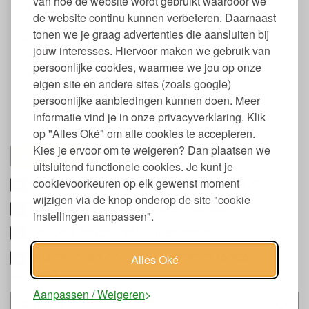
van hoe de website wordt gebruikt waardoor we
GOTS gecertificeerd
de website continu kunnen verbeteren. Daarnaast
tonen we je graag advertenties die aansluiten bij
Maat en gewicht Yumeko lente-herfst
jouw interesses. Hiervoor maken we gebruik van
dekbed
persoonlijke cookies, waarmee we jou op onze
Afmeting:
eigen site en andere sites (zoals google)
140 x 220
persoonlijke aanbiedingen kunnen doen. Meer
200 x 220
informatie vind je in onze privacyverklaring. Klik
240 x 220
260 x 220
op "Alles Oké" om alle cookies te accepteren.
Kies je ervoor om te weigeren? Dan plaatsen we
toon alles
uitsluitend functionele cookies. Je kunt je
Reinigen en onderhoud dekbed tencel
cookievoorkeuren op elk gewenst moment
wijzigen via de knop onderop de site "cookie
Dekbed van plantaardige tencel
instellingen aanpassen".
Dekbed tencel anti-allergeen
Keurmerken en labels Yumeko tencel
Alles Oké
dekbed
Aanpassen / Weigeren
Past bij