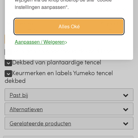
per m²
instellingen aanpassen".
430 gram tencel
Lente-herfst dekbed
3
per m²
Winterdekbed
730 gram tencel
Alles Oké
1
(gecombineerd)
per m²
toon alles
Aanpassen / Weigeren
Reinigen en onderhoud dekbed tencel
Dekbed van plantaardige tencel
Keurmerken en labels Yumeko tencel
dekbed
Past bij
Alternatieven
Gerelateerde producten