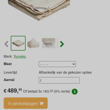
Merk:
Yumeko
Maat
Levertijd
Afhankelijk van de gekozen opties
Aantal
489,
€
95
32
Of betaal 3x
163,
(0% rente)
In winkelwagen