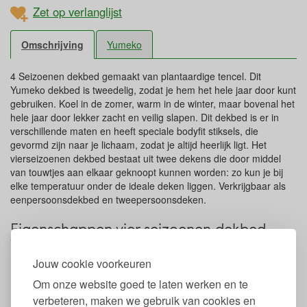
Zet op verlanglijst
Omschrijving
Yumeko
4 Seizoenen dekbed gemaakt van plantaardige tencel. Dit
Yumeko dekbed is tweedelig, zodat je hem het hele jaar door kunt
gebruiken. Koel in de zomer, warm in de winter, maar bovenal het
hele jaar door lekker zacht en veilig slapen. Dit dekbed is er in
verschillende maten en heeft speciale bodyfit stiksels, die
gevormd zijn naar je lichaam, zodat je altijd heerlijk ligt. Het
vierseizoenen dekbed bestaat uit twee dekens die door middel
van touwtjes aan elkaar geknoopt kunnen worden: zo kun je bij
elke temperatuur onder de ideale deken liggen. Verkrijgbaar als
eenpersoonsdekbed en tweepersoonsdeken.
Eigenschappen vier seizoenen dekbed
Yumeko
Jouw cookie voorkeuren
Tweedelige set bestaat uit zomer en lente-herfst dekbed
die aan elkaar te knopen zijn
Om onze website goed te laten werken en te
Eenpersoons of tweepersoons dekbed met vulling van
verbeteren, maken we gebruik van cookies en