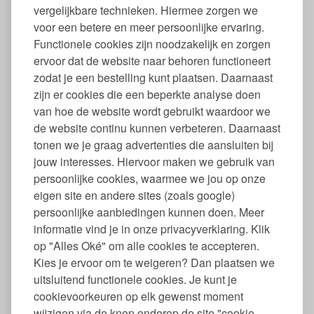
plantaardige tencel
vergelijkbare technieken. Hiermee zorgen we
Maten: 140 x 220, 200 x 220 of 240 x 220
voor een betere en meer persoonlijke ervaring.
Tijk van biologisch katoen
Functionele cookies zijn noodzakelijk en zorgen
Voorzien van touwtjes om dekbedden samen te voegen
Warmteregulerend en vochtabsorberend
ervoor dat de website naar behoren functioneert
Goede isolatie
zodat je een bestelling kunt plaatsen. Daarnaast
Zijdezacht
zijn er cookies die een beperkte analyse doen
Anti-allergeen
van hoe de website wordt gebruikt waardoor we
Extra lang voor meer comfort
de website continu kunnen verbeteren. Daarnaast
Vier seizoenen dekbed
Geschikt voor veganisten
tonen we je graag advertenties die aansluiten bij
Dekbed kan gewassen worden op 40 graden, maar in de
jouw interesses. Hiervoor maken we gebruik van
praktijk kan het te groot zijn voor de wasmachine
persoonlijke cookies, waarmee we jou op onze
Niet geschikt voor in de droger
eigen site en andere sites (zoals google)
GOTS gecertificeerd
persoonlijke aanbiedingen kunnen doen. Meer
PEFC en FSC gecertificeerd hout gebruikt
informatie vind je in onze privacyverklaring. Klik
Maat en gewicht Yumeko 4-seizoenen
op "Alles Oké" om alle cookies te accepteren.
dekbed tencel
Kies je ervoor om te weigeren? Dan plaatsen we
uitsluitend functionele cookies. Je kunt je
Type
Warmteklasse
Vulgewicht
cookievoorkeuren op elk gewenst moment
300 gram tencel
Zomerdekbed
4
wijzigen via de knop onderop de site "cookie