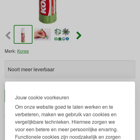
Merk:
Kores
Nooit meer leverbaar
Omschrijving
Kores
Jouw cookie voorkeuren
Om onze website goed te laten werken en te
Uitwasbare kinderlijm zonder oplosmiddelen, geurvrij voor papier,
verbeteren, maken we gebruik van cookies en
foto's en karton. Ook als de lijm opgedroogd is, is de lijm nog
vergelijkbare technieken. Hiermee zorgen we
uitwasbaar.
voor een betere en meer persoonlijke ervaring.
Vanaf 3 jaar.
Functionele cookies zijn noodzakelijk en zorgen