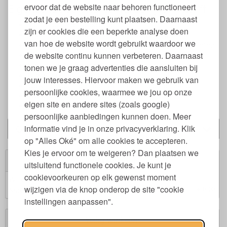
Eigenschappen Kores natuurlijke lijmstift
ervoor dat de website naar behoren functioneert
zodat je een bestelling kunt plaatsen. Daarnaast
Van natuurlijke ingrediënten
zijn er cookies die een beperkte analyse doen
Materialen zijn voor 70% uit hernieuwbare bronnen
van hoe de website wordt gebruikt waardoor we
Zonder oplosmiddel en zuurvrij, vrij van schadelijke stoffen
de website continu kunnen verbeteren. Daarnaast
Verpakking is voor 85% van gerecycled materiaal
Sterke kleefkracht na 60 seconden
tonen we je graag advertenties die aansluiten bij
Uitwasbaar met koud water
jouw interesses. Hiervoor maken we gebruik van
Geschikt voor het lijmen van papier, foto's en karton
persoonlijke cookies, waarmee we jou op onze
Glutenvrij
eigen site en andere sites (zoals google)
Geschikt voor kinderen vanaf 3 jaar
persoonlijke aanbiedingen kunnen doen. Meer
Gerelateerde producten
informatie vind je in onze privacyverklaring. Klik
op "Alles Oké" om alle cookies te accepteren.
Kies je ervoor om te weigeren? Dan plaatsen we
Winkelwagen
uitsluitend functionele cookies. Je kunt je
cookievoorkeuren op elk gewenst moment
Winkelwagen is leeg.
wijzigen via de knop onderop de site "cookie
€ 0,00
Subtotaal:
instellingen aanpassen".
Veilig winkelen