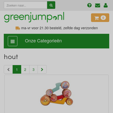
0
ma-vr voor 21.30
besteld, zelfde dag verzonden
Onze Categorieën
categorie
aan,
uit
hout
(current)
1
2
3