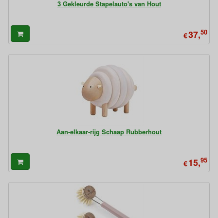
3 Gekleurde Stapelauto's van Hout
50
37,
€
Aan-elkaar-rijg Schaap Rubberhout
95
15,
€