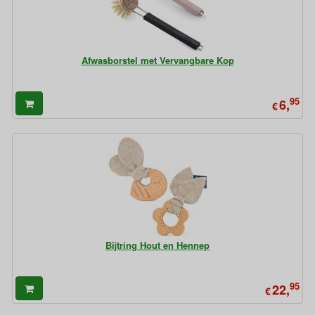
Afwasborstel met Vervangbare Kop
95
6,
€
Bijtring Hout en Hennep
95
22,
€