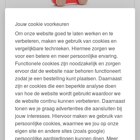
Camperbusje met Surfplank Duurzaam Hout
Jouw cookie voorkeuren
Om onze website goed te laten werken en te
50
17,
€
verbeteren, maken we gebruik van cookies en
vergelijkbare technieken. Hiermee zorgen we
voor een betere en meer persoonlijke ervaring.
Functionele cookies zijn noodzakelijk en zorgen
ervoor dat de website naar behoren functioneert
zodat je een bestelling kunt plaatsen. Daarnaast
zijn er cookies die een beperkte analyse doen
van hoe de website wordt gebruikt waardoor we
Cederhout Rood Anti Mot
de website continu kunnen verbeteren. Daarnaast
tonen we je graag advertenties die aansluiten bij
jouw interesses. Hiervoor maken we gebruik van
69
7,
€
persoonlijke cookies, waarmee we jou op onze
eigen site en andere sites (zoals google)
persoonlijke aanbiedingen kunnen doen. Meer