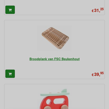
25
31,
€
Broodplank van FSC Beukenhout
95
39,
€