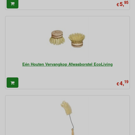
95
5,
€
Eén Houten Vervangkop Afwasborstel EcoLiving
19
4,
€