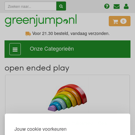
0
Voor 21.30
besteld, vandaag verzonden.
Onze Categorieën
categorie
aan,
uit
open ended play
Stapel Regenboog van Rubberhout - Klein
Jouw cookie voorkeuren