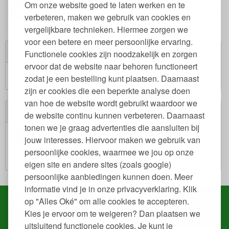
Om onze website goed te laten werken en te
95
17,
49
€
24,
verbeteren, maken we gebruik van cookies en
vergelijkbare technieken. Hiermee zorgen we
voor een betere en meer persoonlijke ervaring.
Winkelwagen
Functionele cookies zijn noodzakelijk en zorgen
ervoor dat de website naar behoren functioneert
Winkelwagen is leeg.
zodat je een bestelling kunt plaatsen. Daarnaast
€ 0,00
Subtotaal:
zijn er cookies die een beperkte analyse doen
van hoe de website wordt gebruikt waardoor we
Veilig winkelen
de website continu kunnen verbeteren. Daarnaast
tonen we je graag advertenties die aansluiten bij
jouw interesses. Hiervoor maken we gebruik van
persoonlijke cookies, waarmee we jou op onze
eigen site en andere sites (zoals google)
persoonlijke aanbiedingen kunnen doen. Meer
informatie vind je in onze privacyverklaring. Klik
op "Alles Oké" om alle cookies te accepteren.
Service & contact
Kies je ervoor om te weigeren? Dan plaatsen we
Snel regelen in je account
uitsluitend functionele cookies. Je kunt je