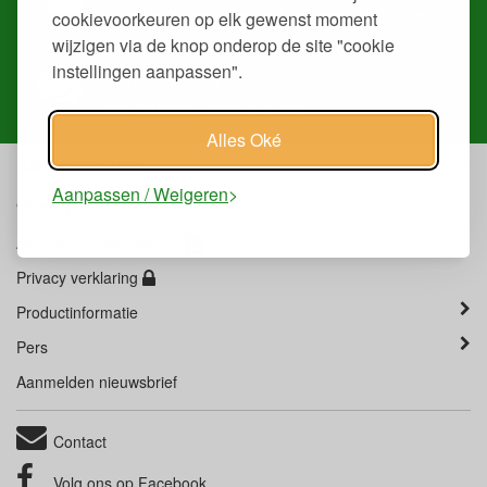
Volg je
bestelling
, download
facturen
of
retourneer
een
cookievoorkeuren op elk gewenst moment
artikel.
wijzigen via de knop onderop de site "cookie
instellingen aanpassen".
Heb je ons nodig?
Onze
mensen
helpen je graag.
Alles Oké
Klantenservice
Aanpassen / Weigeren
Overige
Algemene Voorwaarden
Privacy verklaring
Productinformatie
Pers
Aanmelden nieuwsbrief
Contact
Volg ons op
Facebook