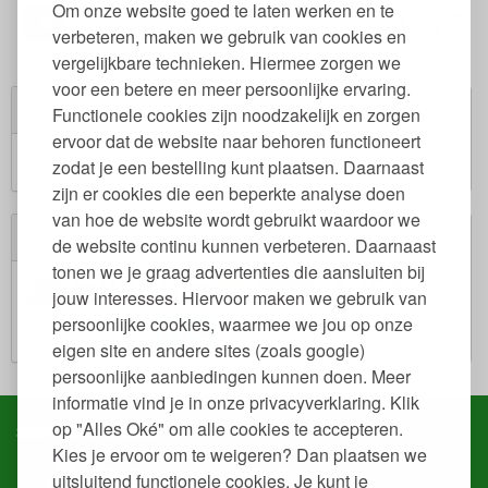
Om onze website goed te laten werken en te
95
17,
49
€
24,
verbeteren, maken we gebruik van cookies en
vergelijkbare technieken. Hiermee zorgen we
voor een betere en meer persoonlijke ervaring.
Winkelwagen
Functionele cookies zijn noodzakelijk en zorgen
ervoor dat de website naar behoren functioneert
Winkelwagen is leeg.
zodat je een bestelling kunt plaatsen. Daarnaast
€ 0,00
Subtotaal:
zijn er cookies die een beperkte analyse doen
van hoe de website wordt gebruikt waardoor we
Veilig winkelen
de website continu kunnen verbeteren. Daarnaast
tonen we je graag advertenties die aansluiten bij
jouw interesses. Hiervoor maken we gebruik van
persoonlijke cookies, waarmee we jou op onze
eigen site en andere sites (zoals google)
persoonlijke aanbiedingen kunnen doen. Meer
informatie vind je in onze privacyverklaring. Klik
op "Alles Oké" om alle cookies te accepteren.
Service & contact
Kies je ervoor om te weigeren? Dan plaatsen we
Snel regelen in je account
uitsluitend functionele cookies. Je kunt je