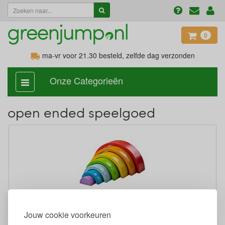
0
ma-vr voor 21.30
besteld, zelfde dag verzonden
Onze Categorieën
categorie
aan,
uit
open ended speelgoed
Stapel Regenboog van Rubberhout - Klein
Jouw cookie voorkeuren