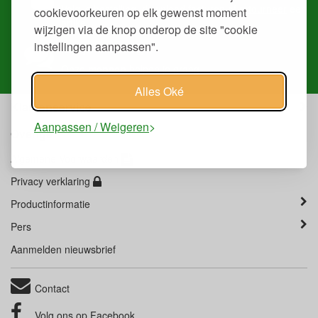
Volg je
bestelling
, download
facturen
of
retourneer
een
cookievoorkeuren op elk gewenst moment
artikel.
wijzigen via de knop onderop de site "cookie
instellingen aanpassen".
Heb je ons nodig?
Onze
mensen
helpen je graag.
Alles Oké
Klantenservice
Aanpassen / Weigeren
Overige
Algemene Voorwaarden
Privacy verklaring
Productinformatie
Pers
Aanmelden nieuwsbrief
Contact
Volg ons op
Facebook