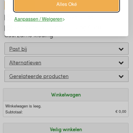
Alles Oké
toon alles
Wasvoorschriften Bio Wol Zijde
Aanpassen / Weigeren
Keurmerken en labels Living Crafts
duurzame kleding
Past bij
Alternatieven
Gerelateerde producten
Winkelwagen
Winkelwagen is leeg.
€ 0,00
Subtotaal:
Veilig winkelen