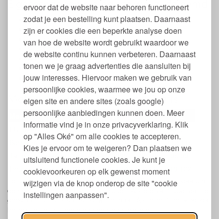
Eigenschappen biologisch wol zijde hemd
ervoor dat de website naar behoren functioneert
zodat je een bestelling kunt plaatsen. Daarnaast
Van 70% bio scheerwol en 30% zijde
GOTS gecertificeerd
zijn er cookies die een beperkte analyse doen
Vrij van chemische stoffen
van hoe de website wordt gebruikt waardoor we
Mouwloos t-shirt
de website continu kunnen verbeteren. Daarnaast
Warmteregulerend
tonen we je graag advertenties die aansluiten bij
Absorbeert zonder nat aan te voelen
jouw interesses. Hiervoor maken we gebruik van
Wassen op 30 graden wolwasprogramma
persoonlijke cookies, waarmee we jou op onze
Maten mouwloos shirt Living Crafts
eigen site en andere sites (zoals google)
persoonlijke aanbiedingen kunnen doen. Meer
Maat
S
M
L
XL
informatie vind je in onze privacyverklaring. Klik
EU maat
36 - 38
40-42
44-46
48-50
op "Alles Oké" om alle cookies te accepteren.
Borstomvang (cm)
87 - 93
95 - 101
103-111
113-116
Kies je ervoor om te weigeren? Dan plaatsen we
Tailleomvang (cm)
69 - 75
77 - 83
85-94
96-99
uitsluitend functionele cookies. Je kunt je
Heupomvang (cm)
93 - 99
101-107
109-117
119-122
cookievoorkeuren op elk gewenst moment
Let op: de Living Crafts kleding valt
klein
. Wij adviseren daarom
wijzigen via de knop onderop de site "cookie
de kleding in een maat groter te kopen. Als je ervan houdt dat het
instellingen aanpassen".
goed aansluit, kies dan de gewone maat. Als je het fijner vindt dat
het wat losser zit, neem dan een maatje groter.