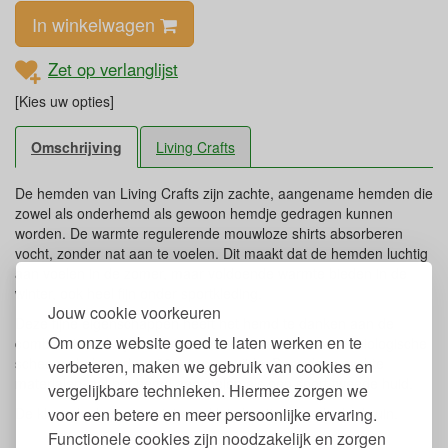
In winkelwagen
Zet op verlanglijst
[Kies uw opties]
Omschrijving
Living Crafts
De hemden van Living Crafts zijn zachte, aangename hemden die
zowel als onderhemd als gewoon hemdje gedragen kunnen
worden. De warmte regulerende mouwloze shirts absorberen
vocht, zonder nat aan te voelen. Dit maakt dat de hemden luchtig
aan voelen in de zomer, maar voldoende warmte bieden in de
winter, ook heel fijn onder sportkleding.
Jouw cookie voorkeuren
Deze fijne eigenschappen heeft het hemd te danken aan de
Om onze website goed te laten werken en te
combinatie wol-zijde: 70% van de hemden bestaat uit biologische
scheerwol, de andere 30% is puur zijde. Door deze zachte
verbeteren, maken we gebruik van cookies en
materialen, zal het hemd aanvoelen als een soort tweede huid.
vergelijkbare technieken. Hiermee zorgen we
voor een betere en meer persoonlijke ervaring.
De kleur donkergrijs neigt een klein beetje naar donkerbruin.
Functionele cookies zijn noodzakelijk en zorgen