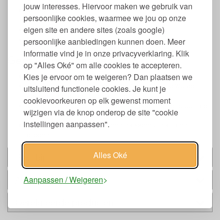
wollen kleding
jouw interesses. Hiervoor maken we gebruik van
Vrij van synthetische toevoegingen, kleurstoffen,
persoonlijke cookies, waarmee we jou op onze
geurstoffen en conserveringsmiddelen
eigen site en andere sites (zoals google)
Geproduceerd in Duitsland
Niet op dieren getest
persoonlijke aanbiedingen kunnen doen. Meer
informatie vind je in onze privacyverklaring. Klik
Gebruik lanoline zeep
op "Alles Oké" om alle cookies te accepteren.
Los een klein stukje zeep op in lauwwarm water.
Kies je ervoor om te weigeren? Dan plaatsen we
Voor volledige lanolisatie kan de zeepoplossing worden
uitsluitend functionele cookies. Je kunt je
gecombineerd met pure lanoline.
cookievoorkeuren op elk gewenst moment
Wollen overbroekje in de oplossing leggen en 5–6 uur laten
wijzigen via de knop onderop de site "cookie
intrekken.
instellingen aanpassen".
Voorzichtig uitwringen met een handdoek, plat laten
drogen.
Alles Oké
Past bij
Alternatieven
Aanpassen / Weigeren
Gerelateerde producten