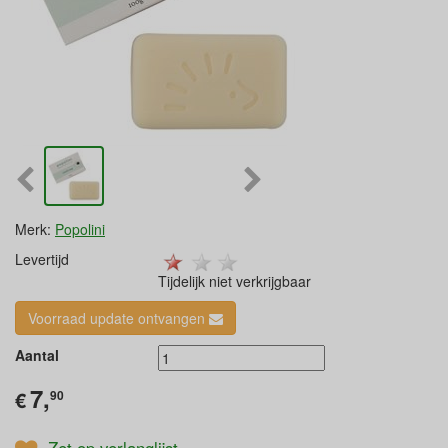
Merk:
Popolini
Levertijd
Tijdelijk niet verkrijgbaar
Voorraad update ontvangen
Aantal
7,
€
90