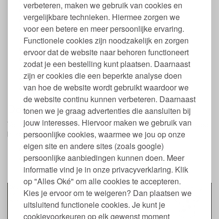
Enzymvrij en zonder optische bleekmiddelen
verbeteren, maken we gebruik van cookies en
Met de frisse geur van mint en citroen
vergelijkbare technieken. Hiermee zorgen we
Biologisch afbreekbaar wasmiddel
voor een betere en meer persoonlijke ervaring.
Geschikt voor textiel van katoen, linnen, hennep,
microvezels en gemengde weefsels
Functionele cookies zijn noodzakelijk en zorgen
Geschikt voor gekleurde en donkere was
ervoor dat de website naar behoren functioneert
Geschikt voor wassen op 30 tot 60 graden Celsius
zodat je een bestelling kunt plaatsen. Daarnaast
Ecologisch geproduceerd
zijn er cookies die een beperkte analyse doen
Ecogarantie en CSE gecertificeerd
van hoe de website wordt gebruikt waardoor we
Verkrijgbaar in 1,5 en 5 liter verpakking
de website continu kunnen verbeteren. Daarnaast
Dosering Sonett vloeibaar wasmiddel
tonen we je graag advertenties die aansluiten bij
jouw interesses. Hiervoor maken we gebruik van
Verbruik (bij 75 ml per keer, gebruik op normaal bevuild wasgoed
persoonlijke cookies, waarmee we jou op onze
bij gemiddelde waterhardheid):
eigen site en andere sites (zoals google)
1,5 liter is genoeg voor 20 wasbeurten.
persoonlijke aanbiedingen kunnen doen. Meer
5 liter is genoeg voor 67 wasbeurten
informatie vind je in onze privacyverklaring. Klik
op "Alles Oké" om alle cookies te accepteren.
Kies je ervoor om te weigeren? Dan plaatsen we
uitsluitend functionele cookies. Je kunt je
cookievoorkeuren op elk gewenst moment