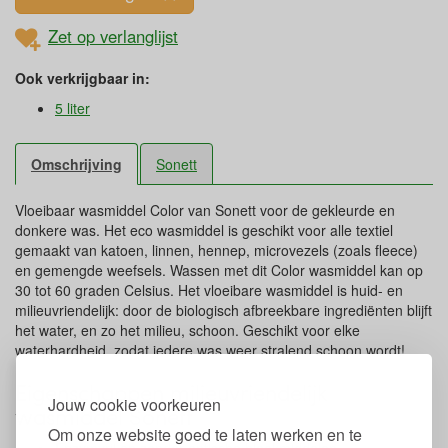
Zet op verlanglijst
Ook verkrijgbaar in:
5 liter
Omschrijving
Sonett
Vloeibaar wasmiddel Color van Sonett voor de gekleurde en
donkere was. Het eco wasmiddel is geschikt voor alle textiel
gemaakt van katoen, linnen, hennep, microvezels (zoals fleece)
en gemengde weefsels. Wassen met dit Color wasmiddel kan op
30 tot 60 graden Celsius. Het vloeibare wasmiddel is huid- en
milieuvriendelijk: door de biologisch afbreekbare ingrediënten blijft
het water, en zo het milieu, schoon. Geschikt voor elke
waterhardheid, zodat iedere was weer stralend schoon wordt!
Eigenschappen milieuvriendelijk
Jouw cookie voorkeuren
wasmiddel Sonett
Om onze website goed te laten werken en te