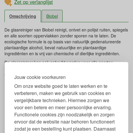
Zet op verlanglijst
Omschrijving
Biobel
De glasreiniger van Biobel reinigt, ontvet en polijst ruiten, spiegels
en alle soorten oppervlakken zonder sporen na te laten. De
ecologische formule is op basis van natuurlijk gedenatureerde
plantaardige alcohol, bevat natuurlijke en plantaardige
ingrediënten en is vrij van chemische of dierlijke ingrediënten.
De glasreiniger kan ook gebruikt worden voor alle soorten
afwasbare, waterbestendige, geëmailleerde of porseleinen
oppervlakken, evenals het interieur van auto's.
Jouw cookie voorkeuren
De glasspray is biologisch afbreekbaar en Ecocert gecertificeerd.
Om onze website goed te laten werken en te
verbeteren, maken we gebruik van cookies en
Eigenschappen Glasreiniger Biobel
vergelijkbare technieken. Hiermee zorgen we
Inhoud: 750 ml
voor een betere en meer persoonlijke ervaring.
Geschikt voor glas en spiegel
Functionele cookies zijn noodzakelijk en zorgen
100% Plantaardig, geproduceerd uit duurzame natuurlijke
ervoor dat de website naar behoren functioneert
hulpbronnen
zodat je een bestelling kunt plaatsen. Daarnaast
Ongeparfurmeerd