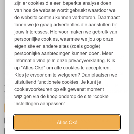
Vrij van enzymen, palmolie, synthetische
zijn er cookies die een beperkte analyse doen
conserveermiddelen zoals BHT of Kathon en
van hoe de website wordt gebruikt waardoor we
petrochemische stoffen
de website continu kunnen verbeteren. Daarnaast
Ecologisch geproduceerd in Spanje
tonen we je graag advertenties die aansluiten bij
Vegan
jouw interesses. Hiervoor maken we gebruik van
Biologisch afbreekbaar
Verpakking is 100% recyclebaar
persoonlijke cookies, waarmee we jou op onze
Ecocert gecertificeerd
eigen site en andere sites (zoals google)
persoonlijke aanbiedingen kunnen doen. Meer
Gebruik natuurlijke en vegan glasreiniger
informatie vind je in onze privacyverklaring. Klik
Biobel
op "Alles Oké" om alle cookies te accepteren.
Spray de reiniger over het te reinigen oppervlak en veeg het af
Kies je ervoor om te weigeren? Dan plaatsen we
met een schone en droge doek. Bij gebruik op gelakte of
uitsluitend functionele cookies. Je kunt je
geverniste oppervlakken sprayen op een vochtige doek. Het
cookievoorkeuren op elk gewenst moment
gebruik van een afgemeten dosering helpt kosten te besparen en
wijzigen via de knop onderop de site "cookie
het milieu minder te belasten.
instellingen aanpassen".
toon alles
Ingrediënten Glas,- en spiegelreiniger
Alles Oké
Keurmerken en labels Biobel ecologische