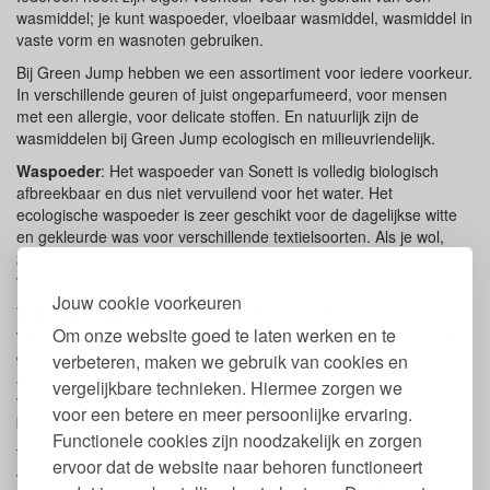
wasmiddel; je kunt waspoeder, vloeibaar wasmiddel, wasmiddel in
vaste vorm en wasnoten gebruiken.
Bij Green Jump hebben we een assortiment voor iedere voorkeur.
In verschillende geuren of juist ongeparfumeerd, voor mensen
met een allergie, voor delicate stoffen. En natuurlijk zijn de
wasmiddelen bij Green Jump ecologisch en milieuvriendelijk.
Waspoeder
: Het waspoeder van Sonett is volledig biologisch
afbreekbaar en dus niet vervuilend voor het water. Het
ecologische waspoeder is zeer geschikt voor de dagelijkse witte
en gekleurde was voor verschillende textielsoorten. Als je wol,
zijde of microvezel wil wassen raadt Green Jump je aan met een
vloeibaar
wasmiddel voor wol en zijde
te wassen.
Jouw cookie voorkeuren
Vloeibaar Wasmiddel:
Vloeibaar wasmiddel heeft als grote
Om onze website goed te laten werken en te
voordeel dat het niet op hoeft te lossen in het water dus uitermate
geschikt is voor korte wasjes. Green Jump heeft een groot
verbeteren, maken we gebruik van cookies en
assortiment vloeibare wasmiddelen. Zo kun je kiezen uit
vergelijkbare technieken. Hiermee zorgen we
verschillende merken zoals Terra Gaia, Sonett en Attitude
voor een betere en meer persoonlijke ervaring.
bijvoorbeeld.
Functionele cookies zijn noodzakelijk en zorgen
Terra Gaia maakt haar wasmiddel zo geconcentreerd dat de
ervoor dat de website naar behoren functioneert
verpakking kleiner kan en dat is zeer milieubesparend. De geuren