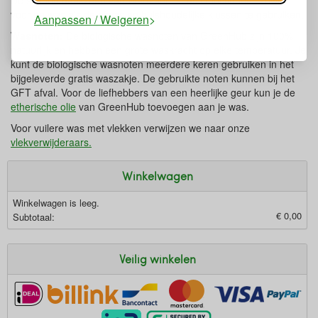
De schoonmaakzeep van Werfzeep is multifunctioneel; zowel
voor de was als de afwas en huishoudelijke klussen te gebruiken.
Aanpassen / Weigeren
Wasnoten:
De biologische wasnoten van GreenHub zijn 100%
natuurlijk en hebben een grote waskracht op elke temperatuur. Je
kunt de biologische wasnoten meerdere keren gebruiken in het
bijgeleverde gratis waszakje. De gebruikte noten kunnen bij het
GFT afval. Voor de liefhebbers van een heerlijke geur kun je de
etherische olie
van GreenHub toevoegen aan je was.
Voor vuilere was met vlekken verwijzen we naar onze
vlekverwijderaars.
Winkelwagen
Winkelwagen is leeg.
€ 0,00
Subtotaal:
Veilig winkelen