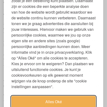
zodat je een bestelling kunt plaatsen. Daarnaast
die ze gebruiken bestaan uit natuurlijke ingrediënten.
zijn er cookies die een beperkte analyse doen
Sonett heeft verschillende vloeibare wasmiddelen zowel voor de
van hoe de website wordt gebruikt waardoor we
dagelijkse was als voor delicate stoffen zoals wol, zijde en dons.
de website continu kunnen verbeteren. Daarnaast
Met of zonder geur, voor de gevoelige huid, en alles natuurlijk
tonen we je graag advertenties die aansluiten bij
zonder schadelijke stoffen. De mensen die Sonett graag
gebruiken, kopen de grootverpakkingen om nog milieubewuster
jouw interesses. Hiervoor maken we gebruik van
te zijn en het is natuurlijk voordeliger.
persoonlijke cookies, waarmee we jou op onze
Attitude heeft extra aandacht besteed aan de verpakking; van
eigen site en andere sites (zoals google)
karton met een plastic binnenlaag die makkelijk recyclebaar is en
persoonlijke aanbiedingen kunnen doen. Meer
met een handig tapkraantje. Zoals alle producten van Attitude is
informatie vind je in onze privacyverklaring. Klik
ook het vloeibare wasmiddel hypoallergeen en in heerlijke geuren
op "Alles Oké" om alle cookies te accepteren.
verkrijgbaar
Kies je ervoor om te weigeren? Dan plaatsen we
Vast Wasmiddel:
Het vaste wasmiddel van Echoppe is heel
uitsluitend functionele cookies. Je kunt je
milieubewust. Het is van 100% natuurlijke ingrediënten gemaakt.
cookievoorkeuren op elk gewenst moment
Er is geen water toegevoegd wat veel ruimte en
wijzigen via de knop onderop de site "cookie
verpakkingsmateriaal bespaart. De verpakking is van
gecertificeerd papier en zonder lijm om het wasmiddel gevouwen.
instellingen aanpassen".
De dosering is handig in blokjes. Bovendien is het natuurlijke
wasmiddel vegan, handgemaakt en zero waste. Een echte
aanrader voor de was vanaf 30 graden.
Alles Oké